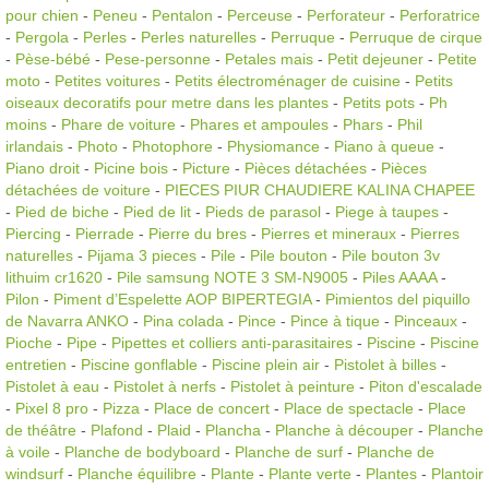
pour chien
-
Peneu
-
Pentalon
-
Perceuse
-
Perforateur
-
Perforatrice
-
Pergola
-
Perles
-
Perles naturelles
-
Perruque
-
Perruque de cirque
-
Pèse-bébé
-
Pese-personne
-
Petales mais
-
Petit dejeuner
-
Petite
moto
-
Petites voitures
-
Petits électroménager de cuisine
-
Petits
oiseaux decoratifs pour metre dans les plantes
-
Petits pots
-
Ph
moins
-
Phare de voiture
-
Phares et ampoules
-
Phars
-
Phil
irlandais
-
Photo
-
Photophore
-
Physiomance
-
Piano à queue
-
Piano droit
-
Picine bois
-
Picture
-
Pièces détachées
-
Pièces
détachées de voiture
-
PIECES PIUR CHAUDIERE KALINA CHAPEE
-
Pied de biche
-
Pied de lit
-
Pieds de parasol
-
Piege à taupes
-
Piercing
-
Pierrade
-
Pierre du bres
-
Pierres et mineraux
-
Pierres
naturelles
-
Pijama 3 pieces
-
Pile
-
Pile bouton
-
Pile bouton 3v
lithuim cr1620
-
Pile samsung NOTE 3 SM-N9005
-
Piles AAAA
-
Pilon
-
Piment d’Espelette AOP BIPERTEGIA
-
Pimientos del piquillo
de Navarra ANKO
-
Pina colada
-
Pince
-
Pince à tique
-
Pinceaux
-
Pioche
-
Pipe
-
Pipettes et colliers anti-parasitaires
-
Piscine
-
Piscine
entretien
-
Piscine gonflable
-
Piscine plein air
-
Pistolet à billes
-
Pistolet à eau
-
Pistolet à nerfs
-
Pistolet à peinture
-
Piton d'escalade
-
Pixel 8 pro
-
Pizza
-
Place de concert
-
Place de spectacle
-
Place
de théâtre
-
Plafond
-
Plaid
-
Plancha
-
Planche à découper
-
Planche
à voile
-
Planche de bodyboard
-
Planche de surf
-
Planche de
windsurf
-
Planche équilibre
-
Plante
-
Plante verte
-
Plantes
-
Plantoir