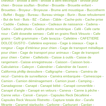
cheveux
-
Brosse à dent
-
Brosse à dent électrique
-
Brosse pour
chien
-
Brosse souflan
-
Brother
-
Brouette
-
Brouette enfant
-
Brouettes
-
Broyeur
-
Broyeuse
-
Brume anti moustique
-
Buccotherm
-
Buffet
-
Buggy
-
Bureau
-
Bureau vintage
-
Burin
-
Buse refoulement
-
But de foot
-
Buts
-
BZ
-
Caban
-
Câble
-
Cache-pots
-
Cache-prise
-
Caddie
-
Cadeau
-
Cadeaux
-
Cadeaux de naissance
-
Cadena
-
Cadre
-
Cadre photo
-
Cadre photo numérique
-
Café
-
Cafe carte
nour
-
Café dosestte senseo
-
Café en grains Reck Vésuvio
-
Cafe
grains
-
Café grammaire
-
Cafe lavazza
-
Cafetière
-
CAFETIERE
DOLCE GUSTO
-
Cafetière expresso
-
Cage à oiseaux
-
Cage à
rongeur
-
Cage d'intérieur pour chien
-
Cage de transport métallique
pour chien
-
Cage de transport pour animaux
-
Cage de transport
pour chien
-
Cahier
-
Caillebotis
-
Caisse à outils
-
Caisse de
rangement
-
Caisse enregistreuse
-
Caisson
-
Caisson bois
-
Calculatrice
-
Caleçon
-
Calendrier
-
Calendrier de l'avent
-
Califormia phillip desouliere
-
Calligraphe
-
Camera
-
Caméra de
recul
-
Caméra de surveillance
-
Caméra embarquée
-
Camescope
-
Camion
-
Camion déménagement
-
Camion jouet
-
Camping
-
Canadagoose
-
Canapé
-
Canapé bébé
-
Canapé convertible
-
Canapé d'angle
-
Canapé en velours
-
Caneva
-
Canne à pêche
-
Canne velux
-
Canoë
-
Canyon
-
Capsules Reck Décaféiné
-
Capsules Reck Vesuvio Ristretto
-
Capture totale dior
-
Carafe
filtrante
-
Caramel starbucks
-
Carbone
-
Carburant
-
Cardan
-