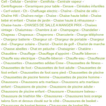
Cell
-
Cellular
-
Cendrier
-
Centifolia
-
Centrale vapeur
-
Centrifugeuse
-
Ceramiques pour table
-
Cerave
-
Céréales infantiles
-
Cerf-volant
-
Ch
-
Chaffuage electric
-
Chaîne
-
Chaîne de vélo
-
Chaîne Hifi
-
Chaînes-neige
-
Chaise
-
Chaise haute bébé
-
Chaise
bébé et enfant
-
Chaise de jardin
-
Chaise haute & réhausseur
-
Chaise-haute
-
CHAISES DE SALLE A MANGER PRIX
-
Chaises
vintage
-
Chalumeau
-
Chambre à air
-
Champagne
-
Chandelier
-
Chapeau
-
Chapeaux
-
Chaperons
-
Charcuterie
-
Charge téléphone
-
Chargeur batterie
-
Chargeur cd
-
Chargeur de portable
-
Chargeur
dvd
-
Chargeur solaire
-
Chariot
-
Chariot de golf
-
Chariot de marche
-
Chasse abeilles
-
Chat en peluche
-
Chataignier
-
Chatière
-
Chaudière
-
Chauffage
-
Chauffage d'appoint
-
Chauffe biberon
-
Chauffe eau electrique
-
Chauffe-biberon
-
Chauffe-eau
-
Chauffeuse
-
Chaussettes
-
Chaussettes adidas Crew
-
Chaussettes de fitness
-
Chaussettes de foot
-
Chaussettes de foot adulte
-
Chaussettes de
foot enfant
-
Chaussettes de foot sans pied
-
Chaussettes de piscine
-
Chaussettes de piscine femme
-
Chaussettes de piscine homme
-
Chaussons
-
Chaussons arts martiaux
-
Chaussons arts martiaux
enfant
-
Chaussons de piscine
-
Chaussons de piscine adulte
-
Chaussons de piscine enfant
-
Chaussure
-
Chaussure bateau
-
Chaussure de triathlon fille
-
Chaussures
-
Chaussures bois orange
talons 5cm et dessus clouté sur le côté
-
Chaussures de basket
-
Chaussures de basket femme
-
Chaussures de basket fille
-