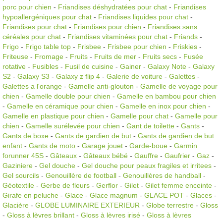
porc pour chien
-
Friandises déshydratées pour chat
-
Friandises
hypoallergéniques pour chat
-
Friandises liquides pour chat
-
Friandises pour chat
-
Friandises pour chien
-
Friandises sans
céréales pour chat
-
Friandises vitaminées pour chat
-
Friands
-
Frigo
-
Frigo table top
-
Frisbee
-
Frisbee pour chien
-
Friskies
-
Friteuse
-
Fromage
-
Fruits
-
Fruits de mer
-
Fruits secs
-
Fusée
rotative
-
Fusibles
-
Fusil de cuisine
-
Gainer
-
Galaxy Note
-
Galaxy
S2
-
Galaxy S3
-
Galaxy z flip 4
-
Galerie de voiture
-
Galettes
-
Galettes a l'orange
-
Gamelle anti-glouton
-
Gamelle de voyage pour
chien
-
Gamelle double pour chien
-
Gamelle en bambou pour chien
-
Gamelle en céramique pour chien
-
Gamelle en inox pour chien
-
Gamelle en plastique pour chien
-
Gamelle pour chat
-
Gamelle pour
chien
-
Gamelle surélevée pour chien
-
Gant de toilette
-
Gants
-
Gants de boxe
-
Gants de gardien de but
-
Gants de gardien de but
enfant
-
Gants de moto
-
Garage jouet
-
Garde-boue
-
Garmin
forunner 45S
-
Gâteaux
-
Gâteaux bébé
-
Gauffre
-
Gaufrier
-
Gaz
-
Gaziniere
-
Gel douche
-
Gel douche pour peaux fragiles et irritees
-
Gel sourcils
-
Genouillère de football
-
Genouillères de handball
-
Géotextile
-
Gerbe de fleurs
-
Gerflor
-
Gilet
-
Gilet femme enceinte
-
Girafe en peluche
-
Glace
-
Glace magnum
-
GLACE POT
-
Glaces
-
Glacière
-
GLOBE LUMINAIRE EXTERIEUR
-
Globe terrestre
-
Gloss
-
Gloss à lèvres brillant
-
Gloss à lèvres irisé
-
Gloss à lèvres