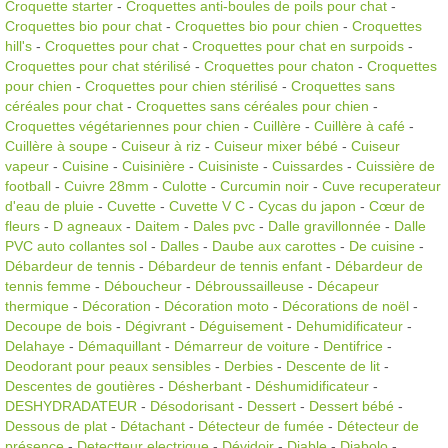
Croquette starter
-
Croquettes anti-boules de poils pour chat
-
Croquettes bio pour chat
-
Croquettes bio pour chien
-
Croquettes
hill's
-
Croquettes pour chat
-
Croquettes pour chat en surpoids
-
Croquettes pour chat stérilisé
-
Croquettes pour chaton
-
Croquettes
pour chien
-
Croquettes pour chien stérilisé
-
Croquettes sans
céréales pour chat
-
Croquettes sans céréales pour chien
-
Croquettes végétariennes pour chien
-
Cuillère
-
Cuillère à café
-
Cuillère à soupe
-
Cuiseur à riz
-
Cuiseur mixer bébé
-
Cuiseur
vapeur
-
Cuisine
-
Cuisinière
-
Cuisiniste
-
Cuissardes
-
Cuissière de
football
-
Cuivre 28mm
-
Culotte
-
Curcumin noir
-
Cuve recuperateur
d'eau de pluie
-
Cuvette
-
Cuvette V C
-
Cycas du japon
-
Cœur de
fleurs
-
D agneaux
-
Daitem
-
Dales pvc
-
Dalle gravillonnée
-
Dalle
PVC auto collantes sol
-
Dalles
-
Daube aux carottes
-
De cuisine
-
Débardeur de tennis
-
Débardeur de tennis enfant
-
Débardeur de
tennis femme
-
Déboucheur
-
Débroussailleuse
-
Décapeur
thermique
-
Décoration
-
Décoration moto
-
Décorations de noël
-
Decoupe de bois
-
Dégivrant
-
Déguisement
-
Dehumidificateur
-
Delahaye
-
Démaquillant
-
Démarreur de voiture
-
Dentifrice
-
Deodorant pour peaux sensibles
-
Derbies
-
Descente de lit
-
Descentes de goutières
-
Désherbant
-
Déshumidificateur
-
DESHYDRADATEUR
-
Désodorisant
-
Dessert
-
Dessert bébé
-
Dessous de plat
-
Détachant
-
Détecteur de fumée
-
Détecteur de
présence
-
Detectteur electrique
-
Dévidoir
-
Diable
-
Diabolo
-