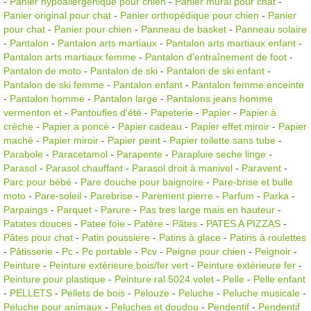
-
Panier hypoallergénique pour chien
-
Panier mural pour chat
-
Panier original pour chat
-
Panier orthopédique pour chien
-
Panier
pour chat
-
Panier pour chien
-
Panneau de basket
-
Panneau solaire
-
Pantalon
-
Pantalon arts martiaux
-
Pantalon arts martiaux enfant
-
Pantalon arts martiaux femme
-
Pantalon d'entraînement de foot
-
Pantalon de moto
-
Pantalon de ski
-
Pantalon de ski enfant
-
Pantalon de ski femme
-
Pantalon enfant
-
Pantalon femme enceinte
-
Pantalon homme
-
Pantalon large
-
Pantalons jeans homme
vermenton et
-
Pantoufles d'été
-
Papeterie
-
Papier
-
Papier à
crèche
-
Papier a poncè
-
Papier cadeau
-
Papier effet miroir
-
Papier
maché
-
Papier miroir
-
Papier peint
-
Papier toilette sans tube
-
Parabole
-
Paracetamol
-
Parapente
-
Parapluie seche linge
-
Parasol
-
Parasol chauffant
-
Parasol droit à manivel
-
Paravent
-
Parc pour bébé
-
Pare douche pour baignoire
-
Pare-brise et bulle
moto
-
Pare-soleil
-
Parebrise
-
Parement pierre
-
Parfum
-
Parka
-
Parpaings
-
Parquet
-
Parure
-
Pas tres large mais en hauteur
-
Patates douces
-
Patee foie
-
Patère
-
Pâtes
-
PATES A PIZZAS
-
Pâtes pour chat
-
Patin poussiere
-
Patins à glace
-
Patins à roulettes
-
Pâtisserie
-
Pc
-
Pc portable
-
Pcv
-
Peigne pour chien
-
Peignoir
-
Peinture
-
Peinture extérieure bois/fer vert
-
Peinture extérieure fer
-
Peinture pour plastique
-
Peinture ral 5024 volet
-
Pelle
-
Pelle enfant
-
PELLETS
-
Pellets de bois
-
Pelouze
-
Peluche
-
Peluche musicale
-
Peluche pour animaux
-
Peluches et doudou
-
Pendentif
-
Pendentif