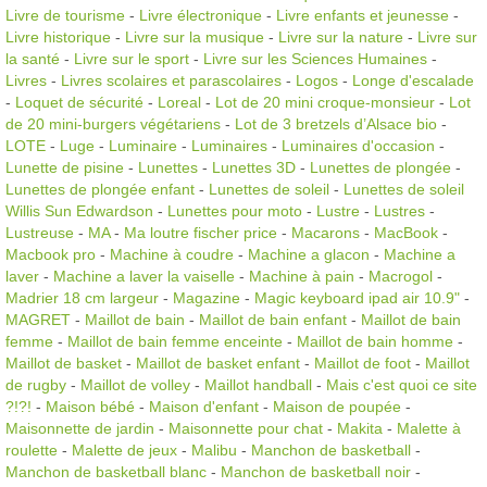
Livre de tourisme
-
Livre électronique
-
Livre enfants et jeunesse
-
Livre historique
-
Livre sur la musique
-
Livre sur la nature
-
Livre sur
la santé
-
Livre sur le sport
-
Livre sur les Sciences Humaines
-
Livres
-
Livres scolaires et parascolaires
-
Logos
-
Longe d'escalade
-
Loquet de sécurité
-
Loreal
-
Lot de 20 mini croque-monsieur
-
Lot
de 20 mini-burgers végétariens
-
Lot de 3 bretzels d’Alsace bio
-
LOTE
-
Luge
-
Luminaire
-
Luminaires
-
Luminaires d'occasion
-
Lunette de pisine
-
Lunettes
-
Lunettes 3D
-
Lunettes de plongée
-
Lunettes de plongée enfant
-
Lunettes de soleil
-
Lunettes de soleil
Willis Sun Edwardson
-
Lunettes pour moto
-
Lustre
-
Lustres
-
Lustreuse
-
MA
-
Ma loutre fischer price
-
Macarons
-
MacBook
-
Macbook pro
-
Machine à coudre
-
Machine a glacon
-
Machine a
laver
-
Machine a laver la vaiselle
-
Machine à pain
-
Macrogol
-
Madrier 18 cm largeur
-
Magazine
-
Magic keyboard ipad air 10.9"
-
MAGRET
-
Maillot de bain
-
Maillot de bain enfant
-
Maillot de bain
femme
-
Maillot de bain femme enceinte
-
Maillot de bain homme
-
Maillot de basket
-
Maillot de basket enfant
-
Maillot de foot
-
Maillot
de rugby
-
Maillot de volley
-
Maillot handball
-
Mais c'est quoi ce site
?!?!
-
Maison bébé
-
Maison d'enfant
-
Maison de poupée
-
Maisonnette de jardin
-
Maisonnette pour chat
-
Makita
-
Malette à
roulette
-
Malette de jeux
-
Malibu
-
Manchon de basketball
-
Manchon de basketball blanc
-
Manchon de basketball noir
-