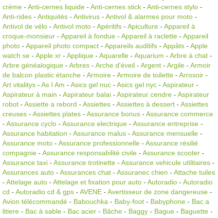
crème
-
Anti-cernes liquide
-
Anti-cernes stick
-
Anti-cernes stylo
-
Anti-rides
-
Antiquités
-
Antivirus
-
Antivol & alarmes pour moto
-
Antivol de vélo
-
Antivol moto
-
Apéritifs
-
Apiculture
-
Appareil à
croque-monsieur
-
Appareil à fondue
-
Appareil à raclette
-
Appareil
photo
-
Appareil photo compact
-
Appareils auditifs
-
Appâts
-
Apple
watch se
-
Apple xr
-
Applique
-
Aquarelle
-
Aquarium
-
Arbre à chat
-
Arbre généalogique
-
Arbres
-
Arche d'éveil
-
Argent
-
Argile
-
Armoir
de balcon plastic étanche
-
Armoire
-
Armoire de toilette
-
Arrosoir
-
Art vitalitys
-
As I Am
-
Asics gel nuc
-
Asics gel nyc
-
Aspirateur
-
Aspirateur à main
-
Aspirateur balai
-
Aspirateur cendre
-
Aspirateur
robot
-
Assiette a rebord
-
Assiettes
-
Assiettes à dessert
-
Assiettes
creuses
-
Assiettes plates
-
Assurance bonus
-
Assurance commerce
-
Assurance cyclo
-
Assurance electrique
-
Assurance entreprise
-
Assurance habitation
-
Assurance malus
-
Assurance mensuelle
-
Assurance moto
-
Assurance professionnelle
-
Assurance résilié
compagnie
-
Assurance responsabilité civile
-
Assurance scooter
-
Assurance taxi
-
Assurance trotinette
-
Assurance vehicule utilitaires
-
Assurances auto
-
Assurances chat
-
Assuranec chien
-
Attache tuiles
-
Attelage auto
-
Attelage et fixation pour auto
-
Autoradio
-
Autoradio
cd
-
Autoradio cd & gps
-
AVENE
-
Avertisseur de zone dangereuse
-
Avion télécommandé
-
Babouchka
-
Baby-foot
-
Babyphone
-
Bac a
litiere
-
Bac à sable
-
Bac acier
-
Bâche
-
Baggy
-
Bague
-
Baguette
-