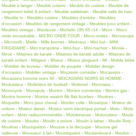
Meuble à langer
-
Meuble cuisine
-
Meuble de cuisine
-
Meuble de
rangement bébé & enfant
-
Meuble saldebain
-
Meuble salle de bain
-
Meuble tv
-
Meubles cuisine
-
Meubles d'entrée
-
Meubles
d'occasion
-
Meubles de rangement vintage
-
Meubles pour enfant
-
Meubles vintage
-
Meuleuse
-
Michelin 185 65 r14
-
Micro
-
Micro
onde encastrable
-
MICRO ONDE FOUR
-
Micro-ondes
-
Microscope
-
Microsoft
-
Mielle
-
Mille bornes
-
Minéraux
-
Mini but
-
MINI
FRIGIDAIRE
-
Mini trampoline
-
Mini-four
-
Mini-hachoir
-
Minnie
-
Miroir
-
Mitaines de karaté
-
Mitaines de karaté adulte
-
Mitaines de
karaté enfant
-
Mitigeur
-
Mixeur
-
Mixeur plogeant
-
Ml
-
Mobile bébé
-
Mobilier de bureau
-
Mobilier de poupée
-
Mobilier design
d'occasion
-
Mobilier vintage
-
Mocassin comédie
-
Mocassins
-
Mocassins homme noirs 40
-
MOCASSINS NOIRS 40 HOMME
-
Modulateur
-
Molletière de football
-
Moltonel
-
Monnaies
-
Monocycle
-
Monopoly
-
Montre
-
Montre connectée
-
Montre gps
-
Montre homme
-
Montre swatch flik flak licorbes
-
Montres
-
Moquette
-
Mors pour cheval
-
Mortier colle
-
Mosaïque
-
Moteur de
voiture
-
Moteur diesel
-
Moteur verin electrique portail
-
Moto
-
Moto
enfant
-
Moto radiocommandée
-
Motobineuse
-
Motoculteur
-
Moule
de cuisine
-
Moules
-
Moulin a poivre
-
Moulin à tabac
-
Moulin Roty
-
Moulinet
-
Mousqueton
-
Mousse a la decoupe
-
Mousse gel
radieuse
-
Mousseur à lait
-
Moustiquaire
-
Moutainboard
-
Mouton
-