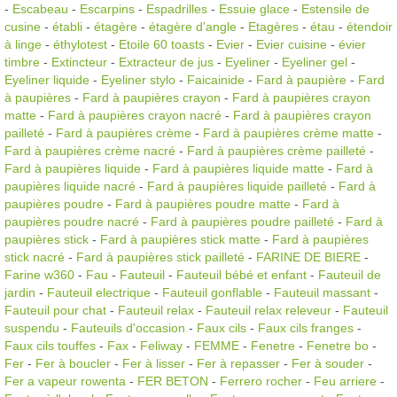
-
Escabeau
-
Escarpins
-
Espadrilles
-
Essuie glace
-
Estensile de
cusine
-
établi
-
étagère
-
étagère d'angle
-
Etagères
-
étau
-
étendoir
à linge
-
éthylotest
-
Etoile 60 toasts
-
Evier
-
Evier cuisine
-
évier
timbre
-
Extincteur
-
Extracteur de jus
-
Eyeliner
-
Eyeliner gel
-
Eyeliner liquide
-
Eyeliner stylo
-
Faicainide
-
Fard à paupière
-
Fard
à paupières
-
Fard à paupières crayon
-
Fard à paupières crayon
matte
-
Fard à paupières crayon nacré
-
Fard à paupières crayon
pailleté
-
Fard à paupières crème
-
Fard à paupières crème matte
-
Fard à paupières crème nacré
-
Fard à paupières crème pailleté
-
Fard à paupières liquide
-
Fard à paupières liquide matte
-
Fard à
paupières liquide nacré
-
Fard à paupières liquide pailleté
-
Fard à
paupières poudre
-
Fard à paupières poudre matte
-
Fard à
paupières poudre nacré
-
Fard à paupières poudre pailleté
-
Fard à
paupières stick
-
Fard à paupières stick matte
-
Fard à paupières
stick nacré
-
Fard à paupières stick pailleté
-
FARINE DE BIERE
-
Farine w360
-
Fau
-
Fauteuil
-
Fauteuil bébé et enfant
-
Fauteuil de
jardin
-
Fauteuil electrique
-
Fauteuil gonflable
-
Fauteuil massant
-
Fauteuil pour chat
-
Fauteuil relax
-
Fauteuil relax releveur
-
Fauteuil
suspendu
-
Fauteuils d'occasion
-
Faux cils
-
Faux cils franges
-
Faux cils touffes
-
Fax
-
Feliway
-
FEMME
-
Fenetre
-
Fenetre bo
-
Fer
-
Fer à boucler
-
Fer à lisser
-
Fer à repasser
-
Fer à souder
-
Fer a vapeur rowenta
-
FER BETON
-
Ferrero rocher
-
Feu arriere
-