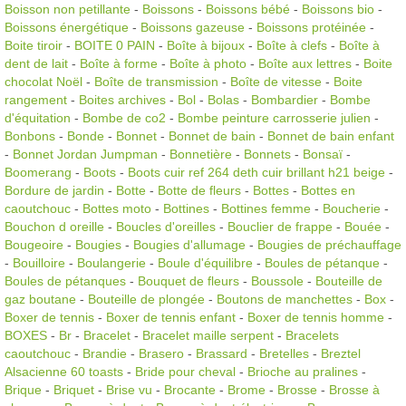
Boisson non petillante
-
Boissons
-
Boissons bébé
-
Boissons bio
-
Boissons énergétique
-
Boissons gazeuse
-
Boissons protéinée
-
Boite tiroir
-
BOITE 0 PAIN
-
Boîte à bijoux
-
Boîte à clefs
-
Boîte à
dent de lait
-
Boîte à forme
-
Boîte à photo
-
Boîte aux lettres
-
Boite
chocolat Noël
-
Boîte de transmission
-
Boîte de vitesse
-
Boite
rangement
-
Boites archives
-
Bol
-
Bolas
-
Bombardier
-
Bombe
d'équitation
-
Bombe de co2
-
Bombe peinture carrosserie julien
-
Bonbons
-
Bonde
-
Bonnet
-
Bonnet de bain
-
Bonnet de bain enfant
-
Bonnet Jordan Jumpman
-
Bonnetière
-
Bonnets
-
Bonsaï
-
Boomerang
-
Boots
-
Boots cuir ref 264 deth cuir brillant h21 beige
-
Bordure de jardin
-
Botte
-
Botte de fleurs
-
Bottes
-
Bottes en
caoutchouc
-
Bottes moto
-
Bottines
-
Bottines femme
-
Boucherie
-
Bouchon d oreille
-
Boucles d'oreilles
-
Bouclier de frappe
-
Bouée
-
Bougeoire
-
Bougies
-
Bougies d'allumage
-
Bougies de préchauffage
-
Bouilloire
-
Boulangerie
-
Boule d'équilibre
-
Boules de pétanque
-
Boules de pétanques
-
Bouquet de fleurs
-
Boussole
-
Bouteille de
gaz boutane
-
Bouteille de plongée
-
Boutons de manchettes
-
Box
-
Boxer de tennis
-
Boxer de tennis enfant
-
Boxer de tennis homme
-
BOXES
-
Br
-
Bracelet
-
Bracelet maille serpent
-
Bracelets
caoutchouc
-
Brandie
-
Brasero
-
Brassard
-
Bretelles
-
Breztel
Alsacienne 60 toasts
-
Bride pour cheval
-
Brioche au pralines
-
Brique
-
Briquet
-
Brise vu
-
Brocante
-
Brome
-
Brosse
-
Brosse à