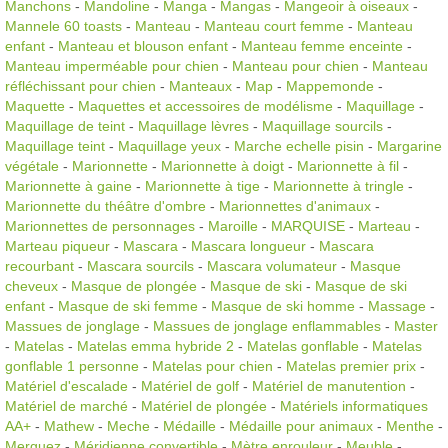
Manchons
-
Mandoline
-
Manga
-
Mangas
-
Mangeoir à oiseaux
-
Mannele 60 toasts
-
Manteau
-
Manteau court femme
-
Manteau
enfant
-
Manteau et blouson enfant
-
Manteau femme enceinte
-
Manteau imperméable pour chien
-
Manteau pour chien
-
Manteau
réfléchissant pour chien
-
Manteaux
-
Map
-
Mappemonde
-
Maquette
-
Maquettes et accessoires de modélisme
-
Maquillage
-
Maquillage de teint
-
Maquillage lèvres
-
Maquillage sourcils
-
Maquillage teint
-
Maquillage yeux
-
Marche echelle pisin
-
Margarine
végétale
-
Marionnette
-
Marionnette à doigt
-
Marionnette à fil
-
Marionnette à gaine
-
Marionnette à tige
-
Marionnette à tringle
-
Marionnette du théâtre d'ombre
-
Marionnettes d'animaux
-
Marionnettes de personnages
-
Maroille
-
MARQUISE
-
Marteau
-
Marteau piqueur
-
Mascara
-
Mascara longueur
-
Mascara
recourbant
-
Mascara sourcils
-
Mascara volumateur
-
Masque
cheveux
-
Masque de plongée
-
Masque de ski
-
Masque de ski
enfant
-
Masque de ski femme
-
Masque de ski homme
-
Massage
-
Massues de jonglage
-
Massues de jonglage enflammables
-
Master
-
Matelas
-
Matelas emma hybride 2
-
Matelas gonflable
-
Matelas
gonflable 1 personne
-
Matelas pour chien
-
Matelas premier prix
-
Matériel d'escalade
-
Matériel de golf
-
Matériel de manutention
-
Matériel de marché
-
Matériel de plongée
-
Matériels informatiques
AA+
-
Mathew
-
Meche
-
Médaille
-
Médaille pour animaux
-
Menthe
-
Merguez
-
Méridienne convertible
-
Mètre enrouleur
-
Meuble
-