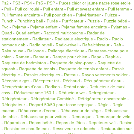
Ps2
-
PS3
-
PS4
-
Ps5
-
PSP
-
Puces cléor or jaune nacre rose étoile
-
Pull
-
Pull col roulé
-
Pull enfant
-
Pull et sweat enfant
-
Pull femme
-
Pull femme enceinte
-
Pull pour chien
-
Pulvérisateur
-
Pulzze
-
Punch
-
Punching ball
-
Purée
-
Purificateur
-
Puzzle
-
Puzzle bébé
-
Pvc
-
Pyjama
-
Pyjama enfant
-
Pyjama femme enceinte
-
Pyjamas
-
Quad
-
Quad enfant
-
Raccord multicouche
-
Radar de
stationnement
-
Radiateur
-
Radiateur electrique
-
Radio
-
Radio
nomade dab
-
Radio reveil
-
Radio-réveil
-
Rafraichisseur
-
Raft
-
Rainureuse
-
Rallonge
-
Rallonge électrique
-
Ramasse-crotte pour
chien
-
Ramen
-
Rameur
-
Rampe pour chien
-
Rape
-
Raphia
-
Raquette de badminton
-
Raquette de ping-pong
-
Raquette de
squash
-
Raquette de tennis
-
Raquette de tennis enfant
-
Rasoir
électrique
-
Rasoirs electriques
-
Rateau
-
Rayon vetements solder
-
Récepteur gps
-
Récepteur tnt
-
Réchaud
-
Récupérateur d'eau
-
Récupérateurs d'eau
-
Redken
-
Redmi note
-
Reducteur de maxi
cosy
-
Réducteur vmc 160 1
-
Réducteur wc
-
Refregirateur
-
Réfrigérateur
-
Réfrigérateur Combiné
-
Réfrigérateur encastrable
-
Réfrigirateur
-
Regard 50/50 pour fosse septique
-
Règle
-
Regle
macon
-
Réhausseur d'ecran
-
Réhausseur de siège
-
Réhausseur
de table
-
Réhausseur pour voiture
-
Remorque
-
Remorque de vélo
-
Réparation
-
Repas bébé
-
Repas de fêtes
-
Repeteurs wifi
-
Resine
-
Resistance chauffe eau
-
Resseveur de ddouche
-
Restauration sur