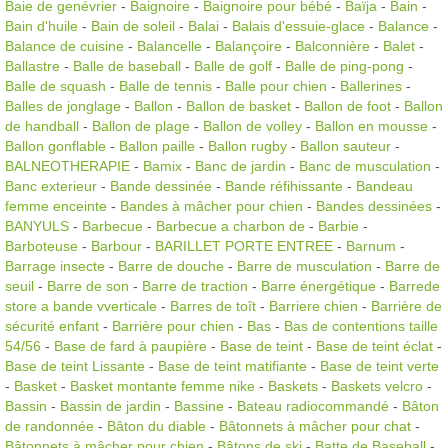
Baie de genévrier
-
Baignoire
-
Baignoire pour bébé
-
Baïja
-
Bain
-
Bain d'huile
-
Bain de soleil
-
Balai
-
Balais d'essuie-glace
-
Balance
-
Balance de cuisine
-
Balancelle
-
Balançoire
-
Balconnière
-
Balet
-
Ballastre
-
Balle de baseball
-
Balle de golf
-
Balle de ping-pong
-
Balle de squash
-
Balle de tennis
-
Balle pour chien
-
Ballerines
-
Balles de jonglage
-
Ballon
-
Ballon de basket
-
Ballon de foot
-
Ballon
de handball
-
Ballon de plage
-
Ballon de volley
-
Ballon en mousse
-
Ballon gonflable
-
Ballon paille
-
Ballon rugby
-
Ballon sauteur
-
BALNEOTHERAPIE
-
Bamix
-
Banc de jardin
-
Banc de musculation
-
Banc exterieur
-
Bande dessinée
-
Bande réfihissante
-
Bandeau
femme enceinte
-
Bandes à mâcher pour chien
-
Bandes dessinées
-
BANYULS
-
Barbecue
-
Barbecue a charbon de
-
Barbie
-
Barboteuse
-
Barbour
-
BARILLET PORTE ENTREE
-
Barnum
-
Barrage insecte
-
Barre de douche
-
Barre de musculation
-
Barre de
seuil
-
Barre de son
-
Barre de traction
-
Barre énergétique
-
Barrede
store a bande vverticale
-
Barres de toît
-
Barriere chien
-
Barrière de
sécurité enfant
-
Barrière pour chien
-
Bas
-
Bas de contentions taille
54/56
-
Base de fard à paupière
-
Base de teint
-
Base de teint éclat
-
Base de teint Lissante
-
Base de teint matifiante
-
Base de teint verte
-
Basket
-
Basket montante femme nike
-
Baskets
-
Baskets velcro
-
Bassin
-
Bassin de jardin
-
Bassine
-
Bateau radiocommandé
-
Bâton
de randonnée
-
Bâton du diable
-
Bâtonnets à mâcher pour chat
-
Bâtonnets à mâcher pour chien
-
Bâtons de ski
-
Batte de Baseball
-