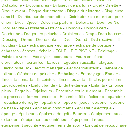
Dictaphone
-
Dictionnaires
-
Diffuseur de parfum
-
Digel
-
Dinette
-
Disque avant
-
Disque dur externe
-
Disque dur interne
-
Disqueuse
sans fil
-
Distributeur de croquettes
-
Distributeur de nourriture pour
chien
-
Dixit
-
Djeco
-
Dolce vita parfum
-
Doliprane
-
Doomoo Nid
-
Door secirite
-
Dosseret
-
Douche
-
Doudou
-
Doudou cerf
-
Doudoune
-
Dragon en peluche
-
Draisienne
-
Drap
-
Drap housse
-
Dressing
-
Drone
-
Drone enfant
-
Dvd
-
Dvd hd
-
Dvd receiver
-
E-
liquides
-
Eau
-
échafaudage
-
écharpe
-
écharpe de portage
-
échasses
-
échecs
-
échelle
-
ECHELLE P PISCINE
-
Eclairage
-
Eclats de verre
-
Eco styler
-
écouteurs
-
Ecran xr
-
écran
d'ordinateur
-
écran lcd
-
Ecrous
-
Egoutoir vaisselle
-
élagueur
-
Elecric prise uk
-
Electro menager
-
électrostimulateur
-
Element de
toilette
-
éléphant en peluche
-
Emballage
-
Embrayage
-
Enatae
-
Enceinte nomade
-
Enceintes
-
Enceintes auto
-
Enclos pour chien
-
Encyclopédies
-
Enduit bande
-
Enduit exterieur
-
Enfants
-
Enfonce
pieux
-
Engrais
-
Enjoliveurs
-
Ensemble couleur argent
-
Ensemble
de grossesse femme enceinte
-
Ensemble fille
-
éolienne
-
épandeur
-
épaulière de rugby
-
épaulirère
-
épée en jouet
-
épicerie
-
épicerie
de base
-
épices
-
épices et condiments
-
épilateur électrique
-
éponge
-
épuisette
-
épuisette de golf
-
Equerre
-
équipement auto
extérieur
-
équipement auto intérieur
-
équipement roues
-
équipement sécurité
-
équipements de sport
-
Ernduit de rebouvhage