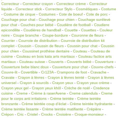
Correcteur
-
Correcteur crayon
-
Correcteur crème
-
Correcteur
liquide
-
Correcteur stick
-
Correcteur Stylo
-
Cosmétiques
-
Costume
-
Costume de cirque
-
Costumes
-
Cote de boeuf
-
Cote de porc
-
Couchage pour chat
-
Couchage pour chien
-
Couchage surélevé
pour chat
-
Couches pour bébé
-
Coudière de football
-
Coudiere
epicondilite
-
Coudières de handball
-
Couette
-
Couettes
-
Couleur
noire
-
Coupe branche
-
Coupe-bordure
-
Couronne de fleurs
-
Courrier
-
Courroie de distribution
-
Courroie de distribution kit
complet
-
Coussin
-
Coussin de fleurs
-
Coussin pour chat
-
Coussin
pour chien
-
Coussinet prothèse dentaire
-
Couteau
-
Couteau de
cuisine
-
Couteau en bois kata arts martiaux
-
Couteau factice arts
martiaux
-
Couteau suisse
-
Couverts
-
Couverts bébé
-
Couverture
-
Couverture bebe blanc doux
-
Couverture pour chat
-
Couvre-chefs
-
Couvre-lit
-
Covertible
-
Cr123A
-
Crampons de foot
-
Cravache
-
Cravate
-
Crayon à lèvres
-
Crayon à lèvres teinté
-
Crayon à lèvres
universel
-
Crayon à sourcils
-
Crayon yeux
-
Crayon yeux crème
-
Crayon yeux gel
-
Crayon yeux khôl
-
Crèche de noël
-
Credence
cuisine
-
Creme
-
Crème à raserAvene
-
Creme calendula
-
Creme
pour le corps anti irritations
-
Crème teintée
-
Crème teintée
bronzante
-
Crème teintée coup d’éclat
-
Crème teintée hydratante
-
Crème teintée lissante
-
Crème teintée matifiante
-
Crépière
-
Crépon
-
Cric
-
Cristel
-
Crocks
-
Croisière
-
Croque-monsieur
-