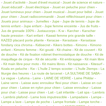
-
Jouet d'activité
-
Jouet d'éveil musical
-
Jouet de science et nature
-
Jouet éducatif
-
Jouet électrique
-
Jouet en peluche pour chien
-
Jouet lumineux pour chien
-
Jouet musical
-
Jouet pour bébé
-
Jouet
pour chien
-
Jouet radiocommandé
-
Jouet réfléchissant pour chien
-
Jouets pour animaux
-
Jumelles
-
Jupe
-
Jupe de tennis
-
Jupe de
tennis enfant
-
Jupe enfant
-
Jupe femme enceinte
-
Jus de fruits
-
Jus de grenade 100%
-
Justaucorps
-
K-w
-
Karcher
-
Karscher
haute pression
-
Kart enfant
-
Kawaii femme prix grande taille
-
KAZED placard porte pliante
-
Keracae
-
Kerastase
-
Kerastase
fondany cica chroma
-
Kidisecret
-
Kikers bottes
-
Kimono
-
Kimono
enfant
-
Kimono femme
-
Kiri gouté
-
Kit chaine
-
Kit de couvert
-
Kit
de douche
-
Kit de fixation robinet thermostatique de douche
-
Kit de
maquillage de cirque
-
Kit de sécurité
-
Kit embrayage
-
Kit main libre
-
Kit main libre pour moto
-
Kit mains libres
-
Kit naissance
-
Kitesurf
-
Koala en peluche
-
Kw
-
L'huile 2 temps scooter
-
L'huile 2temps
-
La
liturgie des heures
-
La route de larcenet
-
LA SULTANE DE SABA
-
La vague
-
Lafuma
-
Laine
-
LAINE DE VERRE
-
Laine Phildar
-
Laine verre
-
Laisse avec enrouleur flexi pour chien
-
Laisse en cuir
pour chien
-
Laisse en nylon pour chien
-
Laisse enrouleur
-
Laisse
pour chat
-
Laisse pour chien
-
Lait
-
Lait infantile
-
Lait spa
-
Lambris
-
Lambris plafond
-
Lame bois imputrescible
-
Lampadaire
-
Lampe
-
Lampe a lave
-
Lampe de poche
-
Lampe frontale
-
Lampe torche
-