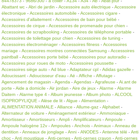
84478373
-
9686/300
-
à coller
-
A134
-
A34
-
Ab
-
Abat-jour
-
Abattant wc
-
Abri de jardin
-
Accessoire auto électrique
-
Accessoire
électronique
-
Accessoires automobile
-
Accessoires cigare
-
Accessoires d'allaitement
-
Accessoires de bain pour bébé
-
Accessoires de cirque
-
Accessoires de promenade pour chien
-
Accessoires de scrapbooking
-
Accessoires de téléphone portable
-
Accessoires de toilettage pour chien
-
Accessoires de tuning
-
Accessoires électroménager
-
Accessoires fitness
-
Accessoires
mariage
-
Accessoires montres connectées Samsung
-
Accessoires
paintball
-
Accessoires porte bébé
-
Accessoires pour autoradio
-
Accessoires pour roues de moto
-
Accessoires poussette
-
Accessoires siège auto
-
Ad blue
-
Adaptateur cpl
-
Adidas gazelle
-
Adoucissant
-
Adoucisseur d'eau
-
Aé
-
Affiche
-
Affutage
-
Agencement de magasin
-
Agenda
-
Agendas
-
Agrafeuse
-
Ai.ant de
porte
-
Aide a domicile
-
Air jordan
-
Aire de jeux
-
Alarme
-
Alarme
Daitem
-
Alarme type 4
-
Album jeunesse
-
Album photo
-
ALCOOL
ISOPROPYLIQUE
-
Alèse de lit
-
Algue
-
Alimentation
-
ALIMENTATION ANIMALE
-
Alliance
-
Allume-gaz
-
Alphabet
-
Alternateur de voiture
-
Aménagement extérieur
-
Ammoniaque
-
Amortisseur
-
Amortisseurs
-
Ampli
-
Amplificateurs
-
Ampoule
-
Ampoule halogène 12v
-
Ampoules
-
Anchois
-
Animaux
-
Anneau de
dentition
-
Anneaux de jonglage
-
Anni
-
ANODES
-
Antenne télé
-
Anti
choc
-
Anti moustique
-
Anti-cernes
-
Anti-cernes crayon
-
Anti-cernes