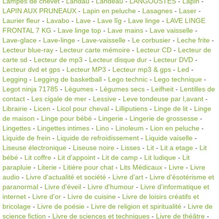
Lampes de chevet
-
Landau
-
Landeau
-
LANGOUSTES
-
Lapin
-
LAPIN AUX PRUNEAUX
-
Lapin en peluche
-
Lasagnes
-
Laser
-
Laurier fleur
-
Lavabo
-
Lave
-
Lave lîg
-
Lave linge
-
LAVE LINGE
FRONTAL 7 KG
-
Lave linge top
-
Lave mains
-
Lave vaisselle
-
Lave-glace
-
Lave-linge
-
Lave-vaisselle
-
Le corbusier
-
Leche frite
-
Lecteur blue-ray
-
Lecteur carte mémoire
-
Lecteur CD
-
Lecteur de
carte sd
-
Lecteur de mp3
-
Lecteur disque dur
-
Lecteur DVD
-
Lecteur dvd et gps
-
Lecteur MP3
-
Lecteur mp3 & gps
-
Led
-
Legging
-
Legging de basketball
-
Lego technic
-
Lego technique
-
Legot ninja 71785
-
Légumes
-
Légumes secs
-
Leifheit
-
Lentilles de
contact
-
Les cigale de mer
-
Lessive
-
Leve tondeuse par l,avant
-
Librairie
-
Licen
-
Licol pour cheval
-
Lilliputiens
-
Linge de lit
-
Linge
de maison
-
Linge pour bébé
-
Lingerie
-
Lingerie de grossesse
-
Lingettes
-
Lingettes intimes
-
Lino
-
Linoleum
-
Lion en peluche
-
Liquide de frein
-
Liquide de refroidissement
-
Liquide vaiselle
-
Liseuse électronique
-
Liseuse noire
-
Lisses
-
Lit
-
Lit a etage
-
Lit
bébé
-
Lit coffre
-
Lit d'appoint
-
Lit de camp
-
Lit ludique
-
Lit
parapluie
-
Literie
-
Litière pour chat
-
Lits Médicaux
-
Livre
-
Livre
audio
-
Livre d'actualité et société
-
Livre d'art
-
Livre d'ésotérisme et
paranormal
-
Livre d'éveil
-
Livre d'humour
-
Livre d'informatique et
internet
-
Livre d'or
-
Livre de cuisine
-
Livre de loisirs créatifs et
bricolage
-
Livre de poésie
-
Livre de religion et spiritualité
-
Livre de
science fiction
-
Livre de sciences et techniques
-
Livre de théâtre
-