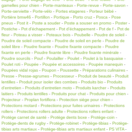
gamelles pour chien
-
Porte-manteaux
-
Porte-revue
-
Porte-savon
-
Porte-serviette
-
Porte-vélo
-
Portes etageres
-
Porteur bébé
-
Portière bmw46
-
Portillon
-
Portique
-
Porto cruz
-
Posca
-
Pose
pneus
-
Post it
-
Poste a souder
-
Poste a souser en promo
-
Poster
-
Postiche
-
Pot d'échapement
-
Pot d'échappement
-
Pot de f
-
Pot de
fleur
-
Poteau a visser
-
Poteaux bois
-
Poubelle
-
Poudre de soleil
-
Poudre de soleil compacte
-
Poudre de soleil en perle
-
Poudre de
soleil libre
-
Poudre fixante
-
Poudre fixante compacte
-
Poudre
fixante en perle
-
Poudre fixante libre
-
Poudre fixante minérale
-
Poudre sourcils
-
Pouf
-
Poulailler
-
Poulet
-
Poulet à la basquaise
-
Poulet roti
-
Poupée
-
Poupée et accessoires
-
Poupée manequin
-
Poupées vidal rojas
-
Poupon
-
Poussette
-
Préparations culinaires
-
Presse
-
Presse-agrumes
-
Processeur
-
Produit de beauté
-
Produit
lentilles
-
Produit pour isoler des combes
-
Produits bio
-
Produits
d'entretien
-
Produits d'entretien moto
-
Produits karcher
-
Produits
laitiers
-
Produits lentilles
-
Produits pour chat
-
Produits pour chien
-
Projecteur
-
Proplan fortiflora
-
Protection siège pour chien
-
Protections motard
-
Protections pour fuites urinaires
-
Protections
rollers
-
Protections rollers adulte
-
Protections rollers enfant
-
Protège carnet de santé
-
Protège dents boxe
-
Protège-coin
-
Protège-dents de rugby
-
Protège-robinet
-
Protège-tibias
-
Protège-
tibias arts martiaux
-
Protège-tibias arts martiaux enfant
-
PS VITA
-