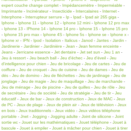
expert couche change complet
-
Impédancemètre
-
Imperméable
-
Imprimante
-
Incinérateur
-
Insecticide
-
Intercalaires
-
Internet
-
Interphone
-
Interrupteur serrure
-
Ip
-
Ipad
-
Ipad air 265 giga
-
Iphone
-
Iphone 11
-
Iphone 12
-
Iphone 12 mini
-
Iphone 12 pro max
-
Iphone 13
-
IPhone 14
-
Iphone 14 pro
-
Iphone 15
-
Iphone 15 pro
-
Iphone 15 pro max
-
Iphone 4S
-
Iphone 5s
-
Iphone se
-
Iphone x
-
Iphone xr
-
IPN
-
Ipod
-
Isolation
-
Italicus
-
Janod
-
Jantes
-
Jardin
-
Jardinerie
-
Jardinier
-
Jardinière
-
Jean
-
Jean femme enceinte
-
Jeans
-
Jerricane essence
-
Jet dentaire
-
Jet set sun
-
Jeu 1 an
-
Jeu à ressort
-
Jeu beach ball
-
Jeu d'échec
-
Jeu d'éveil
-
Jeu
d'intelligence pour chien
-
Jeu de bricolage
-
Jeu de cartes
-
Jeu de
coiffure
-
Jeu de croquet
-
Jeu de cuisine
-
Jeu de dames
-
Jeu de
dés
-
Jeu de domino
-
Jeu de fléchettes
-
Jeu de jardinage
-
Jeu de
jonglage
-
Jeu de magie
-
Jeu de maquillage
-
Jeu de marchande
-
Jeu de ménage
-
Jeu de piscine
-
Jeu de quilles
-
Jeu de rôle
-
Jeu
de secrétaire
-
Jeu de société
-
Jeu de stratégie
-
Jeu de tir
-
Jeu
éducatif
-
Jeux de bar
-
Jeux de construction
-
Jeux de MAC
-
Jeux
de PC
-
Jeux de plage
-
Jeux de plein air
-
Jeux de télévision
-
Jeux
en bois
-
Jeux traditionnels
-
Jeux vidéo
-
Jeux vidéos téléphone
portable
-
Jnet
-
Jogging
-
Jogging adulte
-
Joint de silicone
-
Joint
sortie wc
-
Jouet sur les mathématiques
-
Jouet téléphone
-
Jouet à
bascule
-
Jouet à empiler
-
Jouet à mâcher pour chien
-
Jouet à tirer