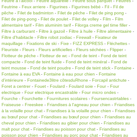
Feutre à l'alcool
-
Feutre aquarelle
-
Feutre sous parquet
-
Feutres
-
Feutrine
-
Feux arriere
-
Figurines
-
Figurines bébé
-
Fil
-
Fil de
pêche
-
Filet de badminton
-
Filet de pêche
-
Filet de ping pong
-
Filet de ping-pong
-
Filet de poulet
-
Filet de volley
-
Film
-
Film
alimentaire tarif
-
Film aluminim tarif
-
Filorga creme gel time filler
-
Filtre à carburant
-
Filtre à gazoil
-
Filtre à huile
-
Filtre alimentaaire
-
Filtre d'habitacle
-
Filtre robot zodiac
-
Firewall
-
Fixateur de
maquillage
-
Fixations de ski
-
Fixe
-
FIZZ EXPRESS
-
Fléchettes
-
Fleuriste
-
Fleurs
-
Fleurs artificielles
-
Fleurs séchées
-
Flipper
-
Flotteur de pêche
-
Flotteur de wc
-
Fond de teint
-
Fond de teint
compacte
-
Fond de teint fluide
-
Fond de teint minéral
-
Fond de
teint mousse
-
Fond de teint poudre
-
Fond de teint stick
-
Fontaine
-
Fontaine à eau EVA
-
Fontaine à eau pour chien
-
Fontaine
d'intérieure
-
Fontainede3litre côtesduRhone
-
Forcapil antichute
-
Foret a centrer
-
Fouet
-
Foulard
-
Foulard soie
-
Four
-
Four
electrique
-
Four electrique encastrable
-
Four micro ondes
-
Fourche
-
Fourchette
-
Fournitures scolaires
-
Foursencastrtables
-
Fraiseuse
-
Freeskee
-
Friandises à l'agneau pour chien
-
Friandises
à la volaille pour chat
-
Friandises à la volaille pour chien
-
Friandises
au bœuf pour chat
-
Friandises au bœuf pour chien
-
Friandises au
cheval pour chien
-
Friandises au gibier pour chien
-
Friandises au
malt pour chat
-
Friandises au poisson pour chat
-
Friandises au
poisson pour chien
-
Friandises au porc pour chat
-
Friandises au