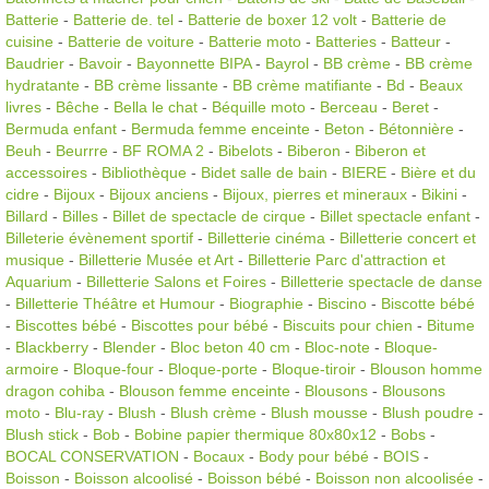
Batterie
-
Batterie de. tel
-
Batterie de boxer 12 volt
-
Batterie de
cuisine
-
Batterie de voiture
-
Batterie moto
-
Batteries
-
Batteur
-
Baudrier
-
Bavoir
-
Bayonnette BIPA
-
Bayrol
-
BB crème
-
BB crème
hydratante
-
BB crème lissante
-
BB crème matifiante
-
Bd
-
Beaux
livres
-
Bêche
-
Bella le chat
-
Béquille moto
-
Berceau
-
Beret
-
Bermuda enfant
-
Bermuda femme enceinte
-
Beton
-
Bétonnière
-
Beuh
-
Beurrre
-
BF ROMA 2
-
Bibelots
-
Biberon
-
Biberon et
accessoires
-
Bibliothèque
-
Bidet salle de bain
-
BIERE
-
Bière et du
cidre
-
Bijoux
-
Bijoux anciens
-
Bijoux, pierres et mineraux
-
Bikini
-
Billard
-
Billes
-
Billet de spectacle de cirque
-
Billet spectacle enfant
-
Billeterie évènement sportif
-
Billetterie cinéma
-
Billetterie concert et
musique
-
Billetterie Musée et Art
-
Billetterie Parc d'attraction et
Aquarium
-
Billetterie Salons et Foires
-
Billetterie spectacle de danse
-
Billetterie Théâtre et Humour
-
Biographie
-
Biscino
-
Biscotte bébé
-
Biscottes bébé
-
Biscottes pour bébé
-
Biscuits pour chien
-
Bitume
-
Blackberry
-
Blender
-
Bloc beton 40 cm
-
Bloc-note
-
Bloque-
armoire
-
Bloque-four
-
Bloque-porte
-
Bloque-tiroir
-
Blouson homme
dragon cohiba
-
Blouson femme enceinte
-
Blousons
-
Blousons
moto
-
Blu-ray
-
Blush
-
Blush crème
-
Blush mousse
-
Blush poudre
-
Blush stick
-
Bob
-
Bobine papier thermique 80x80x12
-
Bobs
-
BOCAL CONSERVATION
-
Bocaux
-
Body pour bébé
-
BOIS
-
Boisson
-
Boisson alcoolisé
-
Boisson bébé
-
Boisson non alcoolisée
-