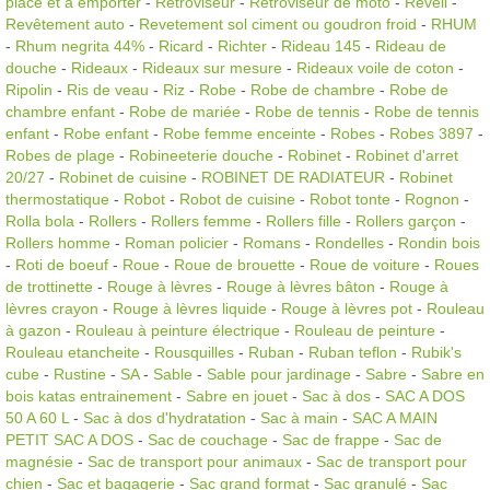
place et a emporter
-
Rétroviseur
-
Rétroviseur de moto
-
Reveil
-
Revêtement auto
-
Revetement sol ciment ou goudron froid
-
RHUM
-
Rhum negrita 44%
-
Ricard
-
Richter
-
Rideau 145
-
Rideau de
douche
-
Rideaux
-
Rideaux sur mesure
-
Rideaux voile de coton
-
Ripolin
-
Ris de veau
-
Riz
-
Robe
-
Robe de chambre
-
Robe de
chambre enfant
-
Robe de mariée
-
Robe de tennis
-
Robe de tennis
enfant
-
Robe enfant
-
Robe femme enceinte
-
Robes
-
Robes 3897
-
Robes de plage
-
Robineeterie douche
-
Robinet
-
Robinet d'arret
20/27
-
Robinet de cuisine
-
ROBINET DE RADIATEUR
-
Robinet
thermostatique
-
Robot
-
Robot de cuisine
-
Robot tonte
-
Rognon
-
Rolla bola
-
Rollers
-
Rollers femme
-
Rollers fille
-
Rollers garçon
-
Rollers homme
-
Roman policier
-
Romans
-
Rondelles
-
Rondin bois
-
Roti de boeuf
-
Roue
-
Roue de brouette
-
Roue de voiture
-
Roues
de trottinette
-
Rouge à lèvres
-
Rouge à lèvres bâton
-
Rouge à
lèvres crayon
-
Rouge à lèvres liquide
-
Rouge à lèvres pot
-
Rouleau
à gazon
-
Rouleau à peinture électrique
-
Rouleau de peinture
-
Rouleau etancheite
-
Rousquilles
-
Ruban
-
Ruban teflon
-
Rubik's
cube
-
Rustine
-
SA
-
Sable
-
Sable pour jardinage
-
Sabre
-
Sabre en
bois katas entrainement
-
Sabre en jouet
-
Sac à dos
-
SAC A DOS
50 A 60 L
-
Sac à dos d'hydratation
-
Sac à main
-
SAC A MAIN
PETIT SAC A DOS
-
Sac de couchage
-
Sac de frappe
-
Sac de
magnésie
-
Sac de transport pour animaux
-
Sac de transport pour
chien
-
Sac et bagagerie
-
Sac grand format
-
Sac granulé
-
Sac