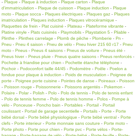
-
Plaque
-
Plaque à induction
-
Plaque carton
-
Plaque
d'immatriculation
-
Plaque de cuisson
-
Plaque induction
-
Plaque
moto
-
Plaque socca
-
Plaques électriques
-
Plaques gaz
-
Plaques
imatriculation
-
Plaques induction
-
Plaques vitrocéramique
-
Plaquettes de frein
-
Plat cuisiné
-
Plateau
-
Plateforme vibrante
-
Platine vinyle
-
Plats cuisinés
-
Playmobils
-
Playstation 5
-
Pliable
-
Plinthe
-
Plinthes carrelage
-
Plomb de pêche
-
Plomberie
-
Pn
-
Pneu
-
Pneu 4 saison
-
Pneu de vélo
-
Pneu hiver 215 60 r17
-
Pneu
moto
-
Pneus
-
Pneus 4 saisons
-
Pneus de voiture
-
Pneus été
-
Pneus hiver
-
Pneus pluie
-
Pneus quatre saisons
-
Pneus renforcés
-
Pochette à friandise pour chien
-
Pochette étanche téléphone
-
Pochoir
-
Podoconfort taille 44/45
-
Podomètre
-
Poêle
-
Poelon a
fondue pour plaque à induction
-
Poids de musculation
-
Poignee de
porte
-
Poignee porte cuisine
-
Pointes de danse
-
Poireaux
-
Poisson
-
Poisson rouge
-
Poissonnerie
-
Poissons argentés
-
Pokemon
-
Polaire
-
Polar
-
Polish
-
Polo
-
Polo de tennis
-
Polo de tennis enfant
-
Polo de tennis femme
-
Polo de tennis homme
-
Polos
-
Pompe à
vélo
-
Ponceuse
-
Poncho bain
-
Portables
-
Portail
-
Portail
coulissant
-
Portail de garage secentielle
-
Portails
-
Porte
-
Porte
bébé dorsal
-
Porte bébé physiologique
-
Porte bébé ventral
-
Porte
clefs
-
Porte interieur
-
Porte monnaie sans couture
-
Porte moto
-
Porte photo
-
Porte pour chien
-
Porte pvc
-
Porte vélos
-
Porte-
bagage
-
Porte-bagage de vélo
-
Porte-bébé
-
Porte-feuille
-
Porte-