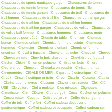
Chaussures de sports nautiques garçon
-
Chaussures de tennis
-
Chaussures de tennis femme
-
Chaussures de tennis fille
-
Chaussures de tennis garçon
-
Chaussures de trail
-
Chaussures de
trail femme
-
Chaussures de trail fille
-
Chaussures de trail garçon
-
Chaussures de triathlon
-
Chaussures de triathlon femme
-
Chaussures de triathlon garçon
-
Chaussures de volley
-
Chaussures
de volley ball femme
-
Chaussures hommes
-
Chaussures moto
-
Chaussures pour bébé
-
Chemin de table
-
Chemise
-
Chemise
benco
-
Chemise enfant
-
Chemise femme enceinte
-
Chemises
hommes
-
Chemisier
-
Chemisier d'enfant
-
Chemisier femme
enceinte
-
Cheval à bascule
-
Cheval en peluche
-
Chevalet
-
Chevet
-
Chevet en bois
-
Cheville bois charpente
-
Chevillère de football
-
Chicha
-
Chien
-
Chien en peluche
-
Chiffres en bois
-
Chlore
-
Chlore choc
-
Chocolat
-
Chocolat en poudre
-
Chrisanthemes
-
Chronomètre
-
CIGALE DE MER
-
Cigarette électronique
-
Ciment
-
Circuit
-
Circuit électrique et train
-
Ciroc
-
Cisaille
-
Ciseaux
-
Clapier
-
Clarins baume levres
-
Classeur
-
Clavier d'ordinateur
-
Clé
-
Clé
USB
-
Clé voiture
-
Clef à molette
-
Cles minutes
-
Clignotant
-
Climatiseur
-
Clin
-
Clôture
-
Club de golf
-
Coca
-
Cochon en peluche
-
Cocoa butter
-
Cocotte
-
Coffre de jardin
-
Coffre de rangement
-
Coffre de toit
-
Coffre fort
-
Coffret cadeau découverte
gastronomique
-
Coffret cadeau et escapade
-
Coffret cadeau soin