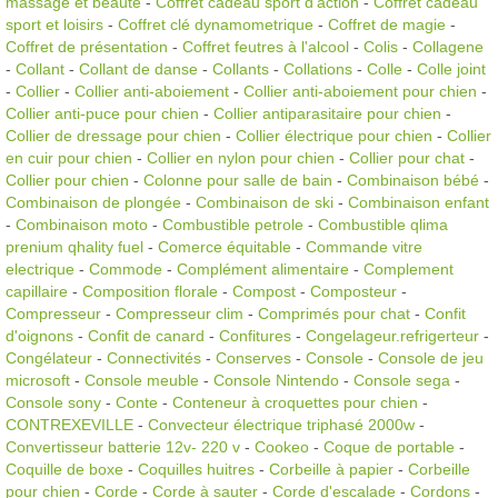
massage et beauté
-
Coffret cadeau sport d'action
-
Coffret cadeau
sport et loisirs
-
Coffret clé dynamometrique
-
Coffret de magie
-
Coffret de présentation
-
Coffret feutres à l'alcool
-
Colis
-
Collagene
-
Collant
-
Collant de danse
-
Collants
-
Collations
-
Colle
-
Colle joint
-
Collier
-
Collier anti-aboiement
-
Collier anti-aboiement pour chien
-
Collier anti-puce pour chien
-
Collier antiparasitaire pour chien
-
Collier de dressage pour chien
-
Collier électrique pour chien
-
Collier
en cuir pour chien
-
Collier en nylon pour chien
-
Collier pour chat
-
Collier pour chien
-
Colonne pour salle de bain
-
Combinaison bébé
-
Combinaison de plongée
-
Combinaison de ski
-
Combinaison enfant
-
Combinaison moto
-
Combustible petrole
-
Combustible qlima
prenium qhality fuel
-
Comerce équitable
-
Commande vitre
electrique
-
Commode
-
Complément alimentaire
-
Complement
capillaire
-
Composition florale
-
Compost
-
Composteur
-
Compresseur
-
Compresseur clim
-
Comprimés pour chat
-
Confit
d'oignons
-
Confit de canard
-
Confitures
-
Congelageur.refrigerteur
-
Congélateur
-
Connectivités
-
Conserves
-
Console
-
Console de jeu
microsoft
-
Console meuble
-
Console Nintendo
-
Console sega
-
Console sony
-
Conte
-
Conteneur à croquettes pour chien
-
CONTREXEVILLE
-
Convecteur électrique triphasé 2000w
-
Convertisseur batterie 12v- 220 v
-
Cookeo
-
Coque de portable
-
Coquille de boxe
-
Coquilles huitres
-
Corbeille à papier
-
Corbeille
pour chien
-
Corde
-
Corde à sauter
-
Corde d'escalade
-
Cordons
-