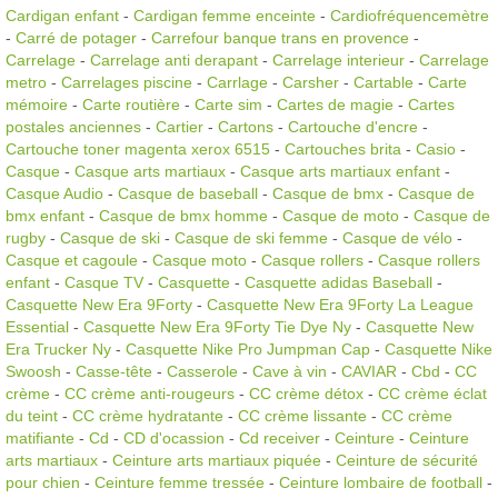
Cardigan enfant
-
Cardigan femme enceinte
-
Cardiofréquencemètre
-
Carré de potager
-
Carrefour banque trans en provence
-
Carrelage
-
Carrelage anti derapant
-
Carrelage interieur
-
Carrelage
metro
-
Carrelages piscine
-
Carrlage
-
Carsher
-
Cartable
-
Carte
mémoire
-
Carte routière
-
Carte sim
-
Cartes de magie
-
Cartes
postales anciennes
-
Cartier
-
Cartons
-
Cartouche d'encre
-
Cartouche toner magenta xerox 6515
-
Cartouches brita
-
Casio
-
Casque
-
Casque arts martiaux
-
Casque arts martiaux enfant
-
Casque Audio
-
Casque de baseball
-
Casque de bmx
-
Casque de
bmx enfant
-
Casque de bmx homme
-
Casque de moto
-
Casque de
rugby
-
Casque de ski
-
Casque de ski femme
-
Casque de vélo
-
Casque et cagoule
-
Casque moto
-
Casque rollers
-
Casque rollers
enfant
-
Casque TV
-
Casquette
-
Casquette adidas Baseball
-
Casquette New Era 9Forty
-
Casquette New Era 9Forty La League
Essential
-
Casquette New Era 9Forty Tie Dye Ny
-
Casquette New
Era Trucker Ny
-
Casquette Nike Pro Jumpman Cap
-
Casquette Nike
Swoosh
-
Casse-tête
-
Casserole
-
Cave à vin
-
CAVIAR
-
Cbd
-
CC
crème
-
CC crème anti-rougeurs
-
CC crème détox
-
CC crème éclat
du teint
-
CC crème hydratante
-
CC crème lissante
-
CC crème
matifiante
-
Cd
-
CD d'ocassion
-
Cd receiver
-
Ceinture
-
Ceinture
arts martiaux
-
Ceinture arts martiaux piquée
-
Ceinture de sécurité
pour chien
-
Ceinture femme tressée
-
Ceinture lombaire de football
-