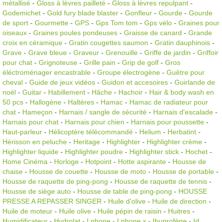
métallisé
-
Gloss à lèvres pailleté
-
Gloss à lèvres repulpant
-
Godemichet
-
Gold fury blade blaster
-
Gonfleur
-
Gourde
-
Gourde
de sport
-
Gourmette
-
GPS
-
Gps Tom tom
-
Gps vélo
-
Graines pour
oiseaux
-
Graines poules pondeuses
-
Graisse de canard
-
Grande
croix en céramique
-
Gratin cougettes saumon
-
Gratin dauphinois
-
Grave
-
Grave bleue
-
Graveur
-
Grenouille
-
Griffe de jardin
-
Griffoir
pour chat
-
Grignoteuse
-
Grille pain
-
Grip de golf
-
Gros
éléctroménager encastrable
-
Groupe électrogène
-
Guêtre pour
cheval
-
Guide de jeux vidéos
-
Guidon et accesoires
-
Guirlande de
noël
-
Guitar
-
Habillement
-
Hâche
-
Hachoir
-
Hair & body wash en
50 pcs
-
Hallogène
-
Haltères
-
Hamac
-
Hamac de radiateur pour
chat
-
Hameçon
-
Harnais / sangle de sécurité
-
Harnais d'escalade
-
Harnais pour chat
-
Harnais pour chien
-
Harnais pour poussette
-
Haut-parleur
-
Hélicoptère télécommandé
-
Helium
-
Herbatint
-
Hérisson en peluche
-
Heritage
-
Highlighter
-
Highlighter crème
-
Highlighter liquide
-
Highlighter poudre
-
Highlighter stick
-
Hochet
-
Home Cinéma
-
Horloge
-
Hotpoint
-
Hotte aspirante
-
Housse de
chaise
-
Housse de couette
-
Housse de moto
-
Housse de portable
-
Housse de raquette de ping-pong
-
Housse de raquette de tennis
-
Housse de siège auto
-
Housse de table de ping-pong
-
HOUSSE
PRESSE A REPASSER SINGER
-
Huile d'olive
-
Huile de direction
-
Huile de moteur
-
Huile olive
-
Huile pépin de raisin
-
Huitres
-
Humidificateur
-
Hydrolat
-
I phone
-
I phone x
-
Ibuprofène
-
Id