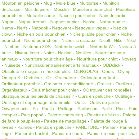
Mouton en peluche
-
Mug
-
Mule blue
-
Multiprise
-
Munition
dechasse
-
Mur de piere
-
Musclet
-
Muselière pour chat
-
Muselière
pour chien
-
Mutuelle sante
-
Nacelle pour bébé
-
Nain de jardin
-
Nappe
-
Nappe tremail
-
Nappes papier
-
Nasse
-
Nathuropatie
-
Nems
-
Nerfs
-
Netbook
-
Nettoyant
-
Nettoyeur vapeur
-
Nez de
clown
-
Niche en bois pour chien
-
Niche pliable pour chien
-
Niche
pour chat
-
Niche pour chien
-
Nichoir à oiseaux
-
Nicoll
-
Nike
-
Nikel
-
Nimbus
-
Nintendo 3DS
-
Nintendo switch
-
Nintendo Wii
-
Niveau à
bulle
-
Niveau laser
-
Noire
-
Nokian
-
Nouilles
-
Nourriture pour
animaux
-
Nourriture pour chien âgé
-
Nourriture pour chiot
-
Noverg
-
Nuisette
-
Nunchaku entrainement arts martiaux
-
OBDclick
-
Obsolete le magasin n'hexiste plus
-
OERGOLAS
-
Oeufs
-
Olymp
-
Omega 3
-
Onduleur
-
Or
-
Ordinateur
-
Ordinateur enfant
-
Ordinateur portable
-
Ordinateur reconditionné
-
Oreiller
-
Oreillers
-
Organisateur
-
Os à mâcher pour chien
-
Où trouver des rondelles
plastique pour les pieds de chaises ?
-
Ours en peluche
-
Outillage
-
Outillage et dépannage automobile
-
Outils
-
Outils de jardin
-
Oxygene actif
-
Pa
-
Paella
-
Paillage
-
Paillasson
-
Paille
-
Pain
-
Pain
complet
-
Pain poppé
-
Palette contouring
-
Palette de blush
-
Palette
de fard à paupières
-
Palette de maquillage
-
Palette de rouge à
lèvres
-
Palmes
-
Panda en peluche
-
PANETONE
-
Panier
-
Panier à
linge
-
Panier de basket
-
Panier de fleurs
-
Panier en osier pour chat