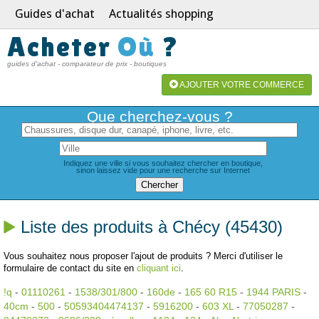
Guides d'achat
Actualités shopping
Acheter
Où
?
guides d'achat - comparateur de prix - boutiques
AJOUTER VOTRE COMMERCE
Que cherchez-vous ?
Indiquez une ville si vous souhaitez chercher en boutique,
sinon laissez vide pour une recherche sur Internet
Liste des produits à Chécy (45430)
Vous souhaitez nous proposer l'ajout de produits ? Merci d'utiliser le
formulaire de contact du site en
cliquant ici
.
!q
-
01110261
-
1538/301/800
-
160de
-
165 60 R15
-
1944 PARIS
-
40cm
-
500
-
50593404474137
-
5916200
-
603 XL
-
77050287
-