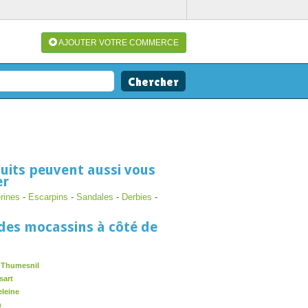
AJOUTER VOTRE COMMERCE
uits peuvent aussi vous
er
erines
-
Escarpins
-
Sandales
-
Derbies
-
des mocassins à côté de
-Thumesnil
sart
leine
n