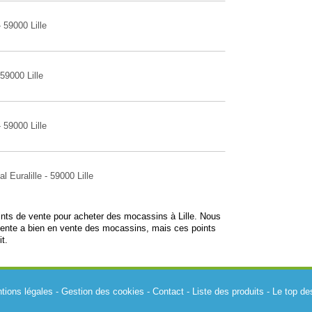
59000 Lille
59000 Lille
59000 Lille
 Euralille - 59000 Lille
oints de vente pour acheter des mocassins à Lille. Nous
vente a bien en vente des mocassins, mais ces points
t.
tions légales
-
Gestion des cookies
-
Contact
-
Liste des produits
-
Le top de