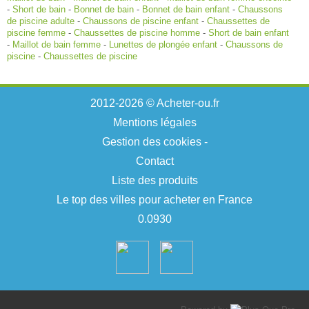
-
Short de bain
-
Bonnet de bain
-
Bonnet de bain enfant
-
Chaussons
de piscine adulte
-
Chaussons de piscine enfant
-
Chaussettes de
piscine femme
-
Chaussettes de piscine homme
-
Short de bain enfant
-
Maillot de bain femme
-
Lunettes de plongée enfant
-
Chaussons de
piscine
-
Chaussettes de piscine
2012-2026 © Acheter-ou.fr
Mentions légales
Gestion des cookies
-
Contact
Liste des produits
Le top des villes pour acheter en France
0.0930