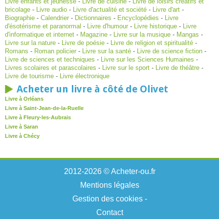
Livre enfants et jeunesse
-
Livre de cuisine
-
Livre de loisirs créatifs et
bricolage
-
Livre audio
-
Livre d'actualité et société
-
Livre d'art
-
Biographie
-
Calendrier
-
Dictionnaires
-
Encyclopédies
-
Livre
d'ésotérisme et paranormal
-
Livre d'humour
-
Livre historique
-
Livre
d'informatique et internet
-
Magazine
-
Livre sur la musique
-
Mangas
-
Livre sur la nature
-
Livre de poésie
-
Livre de religion et spiritualité
-
Romans
-
Roman policier
-
Livre sur la santé
-
Livre de science fiction
-
Livre de sciences et techniques
-
Livre sur les Sciences Humaines
-
Livres scolaires et parascolaires
-
Livre sur le sport
-
Livre de théâtre
-
Livre de tourisme
-
Livre électronique
Acheter un livre à côté de Olivet
Livre à Orléans
Livre à Saint-Jean-de-la-Ruelle
Livre à Fleury-les-Aubrais
Livre à Saran
Livre à Chécy
2012-2026 © Acheter-ou.fr
Mentions légales
Gestion des cookies
-
Contact