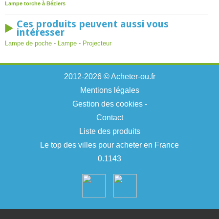
Lampe torche à Béziers
Ces produits peuvent aussi vous
intéresser
Lampe de poche
-
Lampe
-
Projecteur
2012-2026 © Acheter-ou.fr
Mentions légales
Gestion des cookies
-
Contact
Liste des produits
Le top des villes pour acheter en France
0.1143