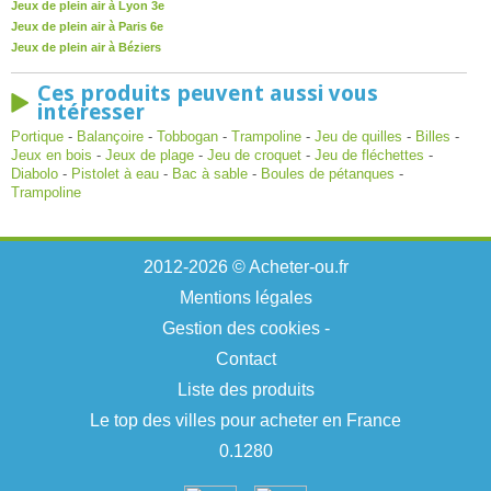
Jeux de plein air à Lyon 3e
Jeux de plein air à Paris 6e
Jeux de plein air à Béziers
Ces produits peuvent aussi vous
intéresser
Portique
-
Balançoire
-
Tobbogan
-
Trampoline
-
Jeu de quilles
-
Billes
-
Jeux en bois
-
Jeux de plage
-
Jeu de croquet
-
Jeu de fléchettes
-
Diabolo
-
Pistolet à eau
-
Bac à sable
-
Boules de pétanques
-
Trampoline
2012-2026 © Acheter-ou.fr
Mentions légales
Gestion des cookies
-
Contact
Liste des produits
Le top des villes pour acheter en France
0.1280