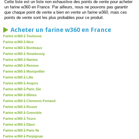
Cette liste est un liste non exhaustive des points de vente pour acheter
un farine w360 en France. Par ailleurs, nous ne pouvons pas garantir
que chaque point de vente a bien en vente un farine w360, mais ces
points de vente sont les plus probables pour ce produit.
Acheter un farine w360 en France
Farine w360 à Toulouse
Farine w360 à Nice
Farine w360 à Bordeaux
Farine w360 à Strasbourg
Farine w360 à Nantes
Farine w360 à Rennes
Farine w360 à Montpellier
Farine w360 à Lille
Farine w360 à Angers
Farine w360 à Paris 15e
Farine w360 à Nîmes
Farine w360 à Clermont-Ferrand
Farine w360 à Rouen
Farine w360 à Grenoble
Farine w360 à Tours
Farine w360 à Dijon
Farine w360 à Paris 9e
Farine w360 à Perpignan