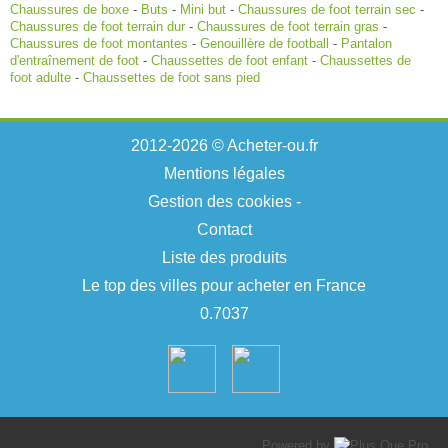
Chaussures de boxe
-
Buts
-
Mini but
-
Chaussures de foot terrain sec
-
Chaussures de foot terrain dur
-
Chaussures de foot terrain gras
-
Chaussures de foot montantes
-
Genouillère de football
-
Pantalon
d'entraînement de foot
-
Chaussettes de foot enfant
-
Chaussettes de
foot adulte
-
Chaussettes de foot sans pied
2012-2026 © Acheter-ou.fr
Mentions légales
Gestion des cookies
-
Contact
Liste des produits
Le top des villes pour acheter en France
0.7037
Powered by