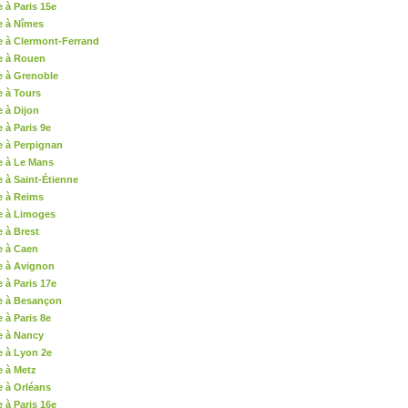
 à Paris 15e
e à Nîmes
e à Clermont-Ferrand
e à Rouen
e à Grenoble
e à Tours
 à Dijon
 à Paris 9e
e à Perpignan
e à Le Mans
 à Saint-Étienne
e à Reims
e à Limoges
 à Brest
e à Caen
e à Avignon
 à Paris 17e
e à Besançon
 à Paris 8e
e à Nancy
e à Lyon 2e
e à Metz
e à Orléans
 à Paris 16e