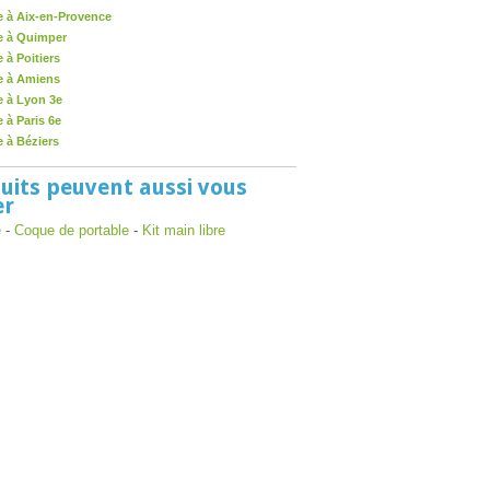
e à Aix-en-Provence
e à Quimper
 à Poitiers
e à Amiens
e à Lyon 3e
 à Paris 6e
 à Béziers
uits peuvent aussi vous
er
e
-
Coque de portable
-
Kit main libre