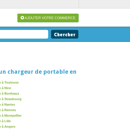
AJOUTER VOTRE COMMERCE
un chargeur de portable en
e à Toulouse
 à Nice
e à Bordeaux
e à Strasbourg
e à Nantes
e à Rennes
 à Montpellier
 à Lille
e à Angers