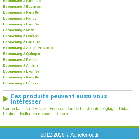
Boomerang à Paris 17e
Boomerang à Besançon
Boomerang à Paris 8e
Boomerang à Nancy
Boomerang à Lyon 2e
Boomerang à Metz
Boomerang à Orléans
Boomerang à Paris 16e
Boomerang à Aix-en-Provence
Boomerang à Quimper
Boomerang à Poitiers
Boomerang à Amiens
Boomerang à Lyon 3e
Boomerang à Paris 6e
Boomerang à Béziers
Ces produits peuvent aussi vous
intéresser
Cerf-volant
-
Cerf-volant
-
Frisbee
-
Jeu de tir
-
Jeu de jonglage
-
Bolas
-
Frisbee
-
Ballon en mousse
-
Toupie
2012-2026 © Acheter-ou.fr