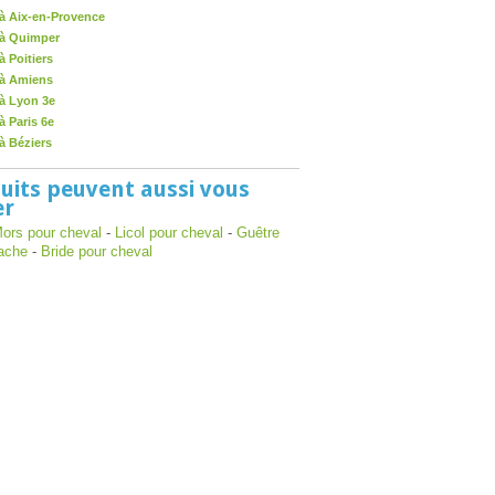
à Aix-en-Provence
 à Quimper
 Poitiers
 à Amiens
à Lyon 3e
 Paris 6e
à Béziers
uits peuvent aussi vous
er
ors pour cheval
-
Licol pour cheval
-
Guêtre
ache
-
Bride pour cheval