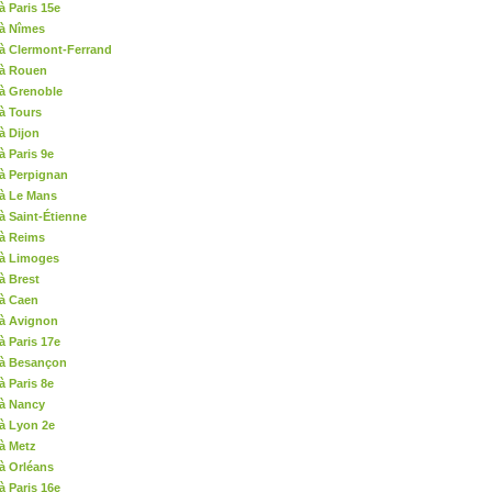
à Paris 15e
 à Nîmes
à Clermont-Ferrand
 à Rouen
à Grenoble
à Tours
à Dijon
 Paris 9e
à Perpignan
 à Le Mans
à Saint-Étienne
 à Reims
 à Limoges
à Brest
 à Caen
 à Avignon
à Paris 17e
 à Besançon
 Paris 8e
 à Nancy
à Lyon 2e
à Metz
à Orléans
à Paris 16e