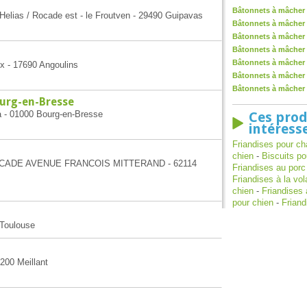
Bâtonnets à mâcher 
Helias / Rocade est - le Froutven - 29490 Guipavas
Bâtonnets à mâcher
Bâtonnets à mâcher p
Bâtonnets à mâcher 
Bâtonnets à mâcher 
x - 17690 Angoulins
Bâtonnets à mâcher 
Bâtonnets à mâcher 
urg-en-Bresse
da - 01000 Bourg-en-Bresse
Ces prod
intéress
Friandises pour ch
chien
-
Biscuits po
A ROCADE AVENUE FRANCOIS MITTERAND - 62114
Friandises au porc
Friandises à la vol
chien
-
Friandises 
pour chien
-
Friand
 Toulouse
200 Meillant