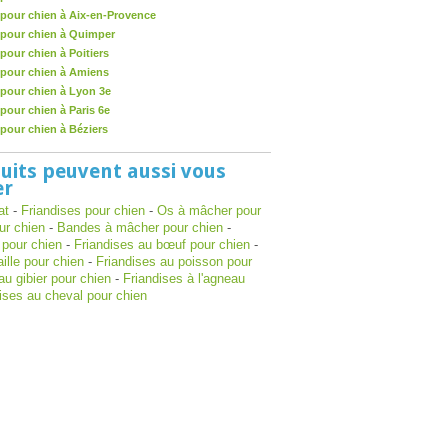
pour chien à Aix-en-Provence
 pour chien à Quimper
our chien à Poitiers
pour chien à Amiens
pour chien à Lyon 3e
pour chien à Paris 6e
pour chien à Béziers
uits peuvent aussi vous
er
at
-
Friandises pour chien
-
Os à mâcher pour
ur chien
-
Bandes à mâcher pour chien
-
 pour chien
-
Friandises au bœuf pour chien
-
aille pour chien
-
Friandises au poisson pour
au gibier pour chien
-
Friandises à l'agneau
ises au cheval pour chien