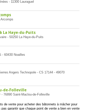
énées - 11300 Lauraguel
rcomps
00 Arcomps
 La Haye-du-Puits
lvaire - 50250 La Haye-du-Puits
 - 60430 Noailles
e Serres Angers Technopole - CS 17144 - 49070
-de-Folleville
 - 76890 Saint-Maclou-de-Folleville
ints de vente pour acheter des bâtonnets à mâcher pour
 pas garantir que chaque point de vente a bien en vente