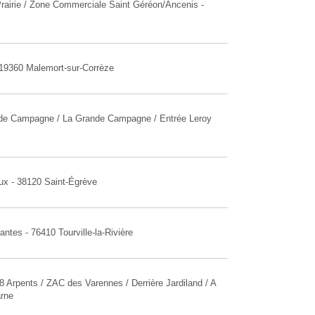
Prairie / Zone Commerciale Saint Géréon/Ancenis -
 19360 Malemort-sur-Corrèze
ande Campagne / La Grande Campagne / Entrée Leroy
aux - 38120 Saint-Égrève
ntes - 76410 Tourville-la-Rivière
8 Arpents / ZAC des Varennes / Derrière Jardiland / A
arne