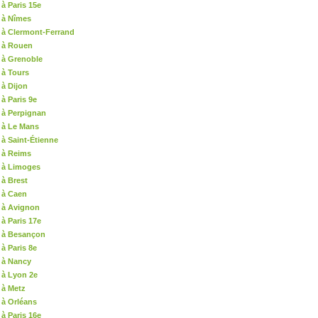
à Paris 15e
 à Nîmes
 à Clermont-Ferrand
é à Rouen
 à Grenoble
 à Tours
 à Dijon
à Paris 9e
 à Perpignan
 à Le Mans
 à Saint-Étienne
 à Reims
 à Limoges
 à Brest
 à Caen
 à Avignon
à Paris 17e
é à Besançon
à Paris 8e
 à Nancy
 à Lyon 2e
 à Metz
 à Orléans
à Paris 16e