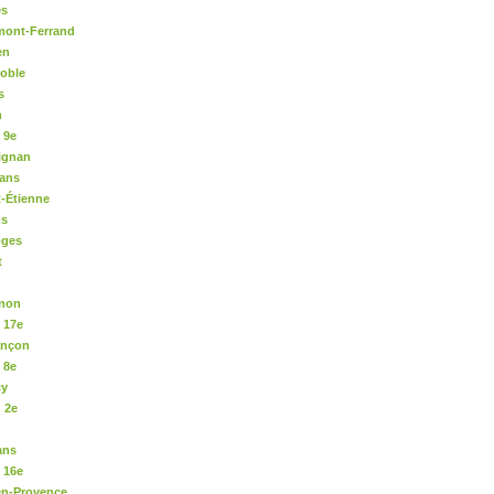
es
rmont-Ferrand
en
noble
s
n
 9e
pignan
Mans
t-Étienne
ms
oges
t
n
gnon
s 17e
ançon
 8e
cy
 2e
ans
s 16e
-en-Provence