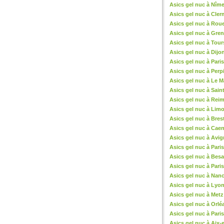
Asics gel nuc à Nîm
Asics gel nuc à Cle
Asics gel nuc à Rou
Asics gel nuc à Gre
Asics gel nuc à Tour
Asics gel nuc à Dijo
Asics gel nuc à Paris
Asics gel nuc à Per
Asics gel nuc à Le 
Asics gel nuc à Sain
Asics gel nuc à Rei
Asics gel nuc à Lim
Asics gel nuc à Bres
Asics gel nuc à Cae
Asics gel nuc à Avi
Asics gel nuc à Pari
Asics gel nuc à Bes
Asics gel nuc à Paris
Asics gel nuc à Nan
Asics gel nuc à Lyon
Asics gel nuc à Metz
Asics gel nuc à Orlé
Asics gel nuc à Pari
Asics gel nuc à Aix