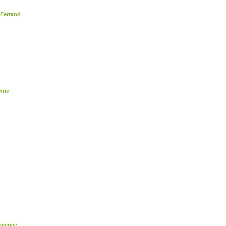
-Ferrand
n
enne
ovence