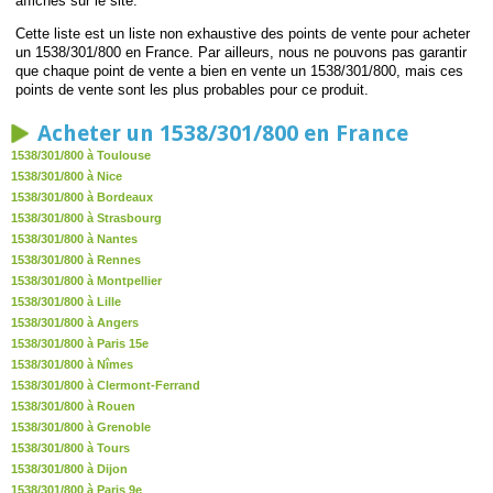
affichés sur le site.
Cette liste est un liste non exhaustive des points de vente pour acheter
un 1538/301/800 en France. Par ailleurs, nous ne pouvons pas garantir
que chaque point de vente a bien en vente un 1538/301/800, mais ces
points de vente sont les plus probables pour ce produit.
Acheter un 1538/301/800 en France
1538/301/800 à Toulouse
1538/301/800 à Nice
1538/301/800 à Bordeaux
1538/301/800 à Strasbourg
1538/301/800 à Nantes
1538/301/800 à Rennes
1538/301/800 à Montpellier
1538/301/800 à Lille
1538/301/800 à Angers
1538/301/800 à Paris 15e
1538/301/800 à Nîmes
1538/301/800 à Clermont-Ferrand
1538/301/800 à Rouen
1538/301/800 à Grenoble
1538/301/800 à Tours
1538/301/800 à Dijon
1538/301/800 à Paris 9e