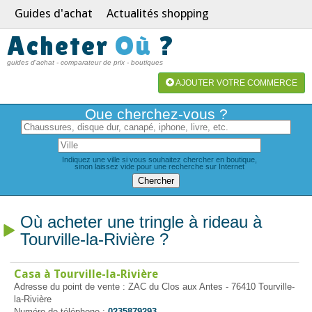
Guides d'achat
Actualités shopping
Acheter
Où
?
guides d'achat - comparateur de prix - boutiques
AJOUTER VOTRE COMMERCE
Que cherchez-vous ?
Indiquez une ville si vous souhaitez chercher en boutique,
sinon laissez vide pour une recherche sur Internet
Où acheter une tringle à rideau à
Tourville-la-Rivière ?
Casa à Tourville-la-Rivière
Adresse du point de vente : ZAC du Clos aux Antes - 76410 Tourville-
la-Rivière
Numéro de téléphone :
0235879293