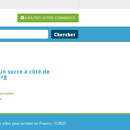
AJOUTER VOTRE COMMERCE
un sucre à côté de
urg
ffenstaden
im
s villes pour acheter en France
-
0.0620