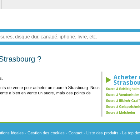
Strasbourg ?
Acheter 
s.
Strasbo
oints de vente pour acheter un sucre à Strasbourg. Nous
Sucre à Schiltigheim
ente a bien en vente un sucre, mais ces points de
Sucre à Vendenheim
Sucre à Illkirch-Gra
Sucre à Geispolshe
Sucre à Molsheim
tions légales
-
Gestion des cookies
-
Contact
-
Liste des produits
-
Le top de