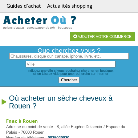
Guides d'achat
Actualités shopping
Acheter
Où
?
guides d'achat - comparateur de prix - boutiques
AJOUTER VOTRE COMMERCE
Que cherchez-vous ?
Indiquez une ville si vous souhaitez chercher en boutique,
sinon laissez vide pour une recherche sur Internet
Où acheter un sèche cheveux à
Rouen ?
Fnac à Rouen
Adresse du point de vente : 8, allée Eugène-Delacroix / Espace du
Palais - 76000 Rouen
Numéro de téléphone :
0825020020