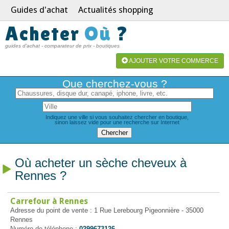
Guides d'achat
Actualités shopping
Acheter
Où
?
guides d'achat - comparateur de prix - boutiques
AJOUTER VOTRE COMMERCE
Que cherchez-vous ?
Indiquez une ville si vous souhaitez chercher en boutique,
sinon laissez vide pour une recherche sur Internet
Où acheter un sèche cheveux à
Rennes ?
Carrefour à Rennes
Adresse du point de vente : 1 Rue Lerebourg Pigeonnière - 35000
Rennes
Numéro de téléphone :
0299673126