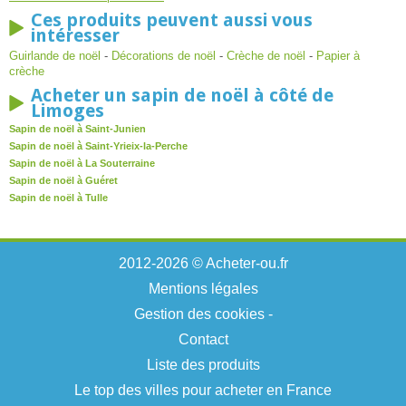
Ces produits peuvent aussi vous
intéresser
Guirlande de noël
-
Décorations de noël
-
Crèche de noël
-
Papier à
crèche
Acheter un sapin de noël à côté de
Limoges
Sapin de noël à Saint-Junien
Sapin de noël à Saint-Yrieix-la-Perche
Sapin de noël à La Souterraine
Sapin de noël à Guéret
Sapin de noël à Tulle
2012-2026 © Acheter-ou.fr
Mentions légales
Gestion des cookies
-
Contact
Liste des produits
Le top des villes pour acheter en France