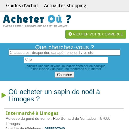
Guides d'achat
Actualités shopping
Acheter
Où
?
guides d'achat - comparateur de prix - boutiques
AJOUTER VOTRE COMMERCE
Que cherchez-vous ?
Indiquez une ville si vous souhaitez chercher en boutique,
sinon laissez vide pour une recherche sur Internet
Où acheter un sapin de noël à
Limoges ?
Intermarché à Limoges
Adresse du point de vente : Rue Bernard de Ventadour - 87000
Limoges
Numéro de téléphone :
0555307040