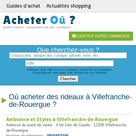
Guides d'achat
Actualités shopping
Acheter
Où
?
guides d'achat - comparateur de prix - boutiques
AJOUTER VOTRE COMMERCE
Que cherchez-vous ?
Indiquez une ville si vous souhaitez chercher en boutique,
sinon laissez vide pour une recherche sur Internet
Où acheter des rideaux à Villefranche-
de-Rouergue ?
Ambiance et Styles à Villefranche-de-Rouergue
Adresse du point de vente : 4 bd Gén de Gaulle - 12200 Villefranche-
de-Rouergue
Numéro de téléphone :
0565452240