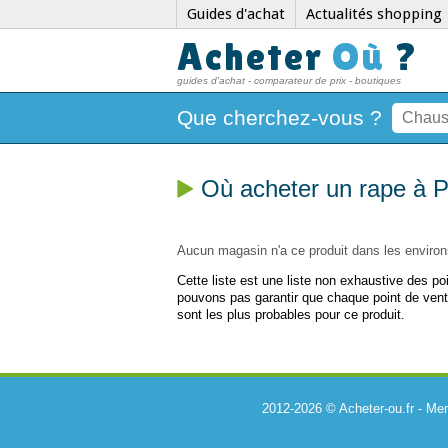
Guides d'achat
Actualités shopping
Acheter
Où
?
guides d'achat - comparateur de prix - boutiques
Que cherchez-vous ?
Où acheter un rape à P
Aucun magasin n'a ce produit dans les environ
Cette liste est une liste non exhaustive des p
pouvons pas garantir que chaque point de vent
sont les plus probables pour ce produit.
2012-2026 © Acheter-ou.fr -
Men