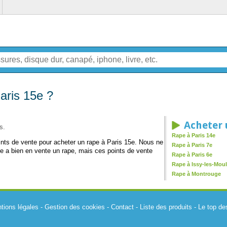
aris 15e ?
Acheter 
s.
Rape à Paris 14e
oints de vente pour acheter un rape à Paris 15e. Nous ne
Rape à Paris 7e
e a bien en vente un rape, mais ces points de vente
Rape à Paris 6e
Rape à Issy-les-Mou
Rape à Montrouge
tions légales
-
Gestion des cookies
-
Contact
-
Liste des produits
-
Le top de