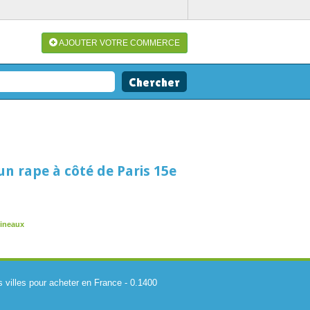
AJOUTER VOTRE COMMERCE
un rape à côté de Paris 15e
lineaux
s villes pour acheter en France
-
0.1400