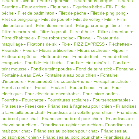
Feutre à l'alcool
-
Feutre aquarelle
-
Feutre sous parquet
-
Feutres
-
Feutrine
-
Feux arriere
-
Figurines
-
Figurines bébé
-
Fil
-
Fil de
pêche
-
Filet de badminton
-
Filet de pêche
-
Filet de ping pong
-
Filet de ping-pong
-
Filet de poulet
-
Filet de volley
-
Film
-
Film
alimentaire tarif
-
Film aluminim tarif
-
Filorga creme gel time filler
-
Filtre à carburant
-
Filtre à gazoil
-
Filtre à huile
-
Filtre alimentaaire
-
Filtre d'habitacle
-
Filtre robot zodiac
-
Firewall
-
Fixateur de
maquillage
-
Fixations de ski
-
Fixe
-
FIZZ EXPRESS
-
Fléchettes
-
Fleuriste
-
Fleurs
-
Fleurs artificielles
-
Fleurs séchées
-
Flipper
-
Flotteur de pêche
-
Flotteur de wc
-
Fond de teint
-
Fond de teint
compacte
-
Fond de teint fluide
-
Fond de teint minéral
-
Fond de
teint mousse
-
Fond de teint poudre
-
Fond de teint stick
-
Fontaine
-
Fontaine à eau EVA
-
Fontaine à eau pour chien
-
Fontaine
d'intérieure
-
Fontainede3litre côtesduRhone
-
Forcapil antichute
-
Foret a centrer
-
Fouet
-
Foulard
-
Foulard soie
-
Four
-
Four
electrique
-
Four electrique encastrable
-
Four micro ondes
-
Fourche
-
Fourchette
-
Fournitures scolaires
-
Foursencastrtables
-
Fraiseuse
-
Freeskee
-
Friandises à l'agneau pour chien
-
Friandises
à la volaille pour chat
-
Friandises à la volaille pour chien
-
Friandises
au bœuf pour chat
-
Friandises au bœuf pour chien
-
Friandises au
cheval pour chien
-
Friandises au gibier pour chien
-
Friandises au
malt pour chat
-
Friandises au poisson pour chat
-
Friandises au
poisson pour chien
-
Friandises au porc pour chat
-
Friandises au