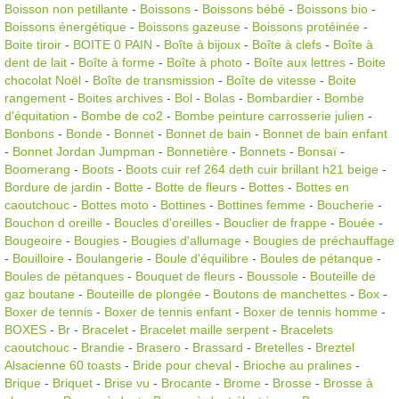
Boisson non petillante
-
Boissons
-
Boissons bébé
-
Boissons bio
-
Boissons énergétique
-
Boissons gazeuse
-
Boissons protéinée
-
Boite tiroir
-
BOITE 0 PAIN
-
Boîte à bijoux
-
Boîte à clefs
-
Boîte à
dent de lait
-
Boîte à forme
-
Boîte à photo
-
Boîte aux lettres
-
Boite
chocolat Noël
-
Boîte de transmission
-
Boîte de vitesse
-
Boite
rangement
-
Boites archives
-
Bol
-
Bolas
-
Bombardier
-
Bombe
d'équitation
-
Bombe de co2
-
Bombe peinture carrosserie julien
-
Bonbons
-
Bonde
-
Bonnet
-
Bonnet de bain
-
Bonnet de bain enfant
-
Bonnet Jordan Jumpman
-
Bonnetière
-
Bonnets
-
Bonsaï
-
Boomerang
-
Boots
-
Boots cuir ref 264 deth cuir brillant h21 beige
-
Bordure de jardin
-
Botte
-
Botte de fleurs
-
Bottes
-
Bottes en
caoutchouc
-
Bottes moto
-
Bottines
-
Bottines femme
-
Boucherie
-
Bouchon d oreille
-
Boucles d'oreilles
-
Bouclier de frappe
-
Bouée
-
Bougeoire
-
Bougies
-
Bougies d'allumage
-
Bougies de préchauffage
-
Bouilloire
-
Boulangerie
-
Boule d'équilibre
-
Boules de pétanque
-
Boules de pétanques
-
Bouquet de fleurs
-
Boussole
-
Bouteille de
gaz boutane
-
Bouteille de plongée
-
Boutons de manchettes
-
Box
-
Boxer de tennis
-
Boxer de tennis enfant
-
Boxer de tennis homme
-
BOXES
-
Br
-
Bracelet
-
Bracelet maille serpent
-
Bracelets
caoutchouc
-
Brandie
-
Brasero
-
Brassard
-
Bretelles
-
Breztel
Alsacienne 60 toasts
-
Bride pour cheval
-
Brioche au pralines
-
Brique
-
Briquet
-
Brise vu
-
Brocante
-
Brome
-
Brosse
-
Brosse à