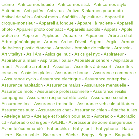
crème
-
Anti-cernes liquide
-
Anti-cernes stick
-
Anti-cernes stylo
-
Anti-rides
-
Antiquités
-
Antivirus
-
Antivol & alarmes pour moto
-
Antivol de vélo
-
Antivol moto
-
Apéritifs
-
Apiculture
-
Appareil à
croque-monsieur
-
Appareil à fondue
-
Appareil à raclette
-
Appareil
photo
-
Appareil photo compact
-
Appareils auditifs
-
Appâts
-
Apple
watch se
-
Apple xr
-
Applique
-
Aquarelle
-
Aquarium
-
Arbre à chat
-
Arbre généalogique
-
Arbres
-
Arche d'éveil
-
Argent
-
Argile
-
Armoir
de balcon plastic étanche
-
Armoire
-
Armoire de toilette
-
Arrosoir
-
Art vitalitys
-
As I Am
-
Asics gel nuc
-
Asics gel nyc
-
Aspirateur
-
Aspirateur à main
-
Aspirateur balai
-
Aspirateur cendre
-
Aspirateur
robot
-
Assiette a rebord
-
Assiettes
-
Assiettes à dessert
-
Assiettes
creuses
-
Assiettes plates
-
Assurance bonus
-
Assurance commerce
-
Assurance cyclo
-
Assurance electrique
-
Assurance entreprise
-
Assurance habitation
-
Assurance malus
-
Assurance mensuelle
-
Assurance moto
-
Assurance professionnelle
-
Assurance résilié
compagnie
-
Assurance responsabilité civile
-
Assurance scooter
-
Assurance taxi
-
Assurance trotinette
-
Assurance vehicule utilitaires
-
Assurances auto
-
Assurances chat
-
Assuranec chien
-
Attache tuiles
-
Attelage auto
-
Attelage et fixation pour auto
-
Autoradio
-
Autoradio
cd
-
Autoradio cd & gps
-
AVENE
-
Avertisseur de zone dangereuse
-
Avion télécommandé
-
Babouchka
-
Baby-foot
-
Babyphone
-
Bac a
litiere
-
Bac à sable
-
Bac acier
-
Bâche
-
Baggy
-
Bague
-
Baguette
-