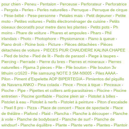
pour chien
-
Peneu
-
Pentalon
-
Perceuse
-
Perforateur
-
Perforatrice
-
Pergola
-
Perles
-
Perles naturelles
-
Perruque
-
Perruque de cirque
-
Pèse-bébé
-
Pese-personne
-
Petales mais
-
Petit dejeuner
-
Petite
moto
-
Petites voitures
-
Petits électroménager de cuisine
-
Petits
oiseaux decoratifs pour metre dans les plantes
-
Petits pots
-
Ph
moins
-
Phare de voiture
-
Phares et ampoules
-
Phars
-
Phil
irlandais
-
Photo
-
Photophore
-
Physiomance
-
Piano à queue
-
Piano droit
-
Picine bois
-
Picture
-
Pièces détachées
-
Pièces
détachées de voiture
-
PIECES PIUR CHAUDIERE KALINA CHAPEE
-
Pied de biche
-
Pied de lit
-
Pieds de parasol
-
Piege à taupes
-
Piercing
-
Pierrade
-
Pierre du bres
-
Pierres et mineraux
-
Pierres
naturelles
-
Pijama 3 pieces
-
Pile
-
Pile bouton
-
Pile bouton 3v
lithuim cr1620
-
Pile samsung NOTE 3 SM-N9005
-
Piles AAAA
-
Pilon
-
Piment d’Espelette AOP BIPERTEGIA
-
Pimientos del piquillo
de Navarra ANKO
-
Pina colada
-
Pince
-
Pince à tique
-
Pinceaux
-
Pioche
-
Pipe
-
Pipettes et colliers anti-parasitaires
-
Piscine
-
Piscine
entretien
-
Piscine gonflable
-
Piscine plein air
-
Pistolet à billes
-
Pistolet à eau
-
Pistolet à nerfs
-
Pistolet à peinture
-
Piton d'escalade
-
Pixel 8 pro
-
Pizza
-
Place de concert
-
Place de spectacle
-
Place
de théâtre
-
Plafond
-
Plaid
-
Plancha
-
Planche à découper
-
Planche
à voile
-
Planche de bodyboard
-
Planche de surf
-
Planche de
windsurf
-
Planche équilibre
-
Plante
-
Plante verte
-
Plantes
-
Plantoir