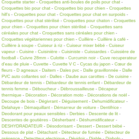
Croquette starter
-
Croquettes anti-boules de poils pour chat
-
Croquettes bio pour chat
-
Croquettes bio pour chien
-
Croquettes
hill's
-
Croquettes pour chat
-
Croquettes pour chat en surpoids
-
Croquettes pour chat stérilisé
-
Croquettes pour chaton
-
Croquettes
pour chien
-
Croquettes pour chien stérilisé
-
Croquettes sans
céréales pour chat
-
Croquettes sans céréales pour chien
-
Croquettes végétariennes pour chien
-
Cuillère
-
Cuillère à café
-
Cuillère à soupe
-
Cuiseur à riz
-
Cuiseur mixer bébé
-
Cuiseur
vapeur
-
Cuisine
-
Cuisinière
-
Cuisiniste
-
Cuissardes
-
Cuissière de
football
-
Cuivre 28mm
-
Culotte
-
Curcumin noir
-
Cuve recuperateur
d'eau de pluie
-
Cuvette
-
Cuvette V C
-
Cycas du japon
-
Cœur de
fleurs
-
D agneaux
-
Daitem
-
Dales pvc
-
Dalle gravillonnée
-
Dalle
PVC auto collantes sol
-
Dalles
-
Daube aux carottes
-
De cuisine
-
Débardeur de tennis
-
Débardeur de tennis enfant
-
Débardeur de
tennis femme
-
Déboucheur
-
Débroussailleuse
-
Décapeur
thermique
-
Décoration
-
Décoration moto
-
Décorations de noël
-
Decoupe de bois
-
Dégivrant
-
Déguisement
-
Dehumidificateur
-
Delahaye
-
Démaquillant
-
Démarreur de voiture
-
Dentifrice
-
Deodorant pour peaux sensibles
-
Derbies
-
Descente de lit
-
Descentes de goutières
-
Désherbant
-
Déshumidificateur
-
DESHYDRADATEUR
-
Désodorisant
-
Dessert
-
Dessert bébé
-
Dessous de plat
-
Détachant
-
Détecteur de fumée
-
Détecteur de
présence
-
Detectteur electrique
-
Dévidoir
-
Diable
-
Diabolo
-