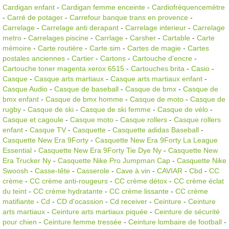
Cardigan enfant
-
Cardigan femme enceinte
-
Cardiofréquencemètre
-
Carré de potager
-
Carrefour banque trans en provence
-
Carrelage
-
Carrelage anti derapant
-
Carrelage interieur
-
Carrelage
metro
-
Carrelages piscine
-
Carrlage
-
Carsher
-
Cartable
-
Carte
mémoire
-
Carte routière
-
Carte sim
-
Cartes de magie
-
Cartes
postales anciennes
-
Cartier
-
Cartons
-
Cartouche d'encre
-
Cartouche toner magenta xerox 6515
-
Cartouches brita
-
Casio
-
Casque
-
Casque arts martiaux
-
Casque arts martiaux enfant
-
Casque Audio
-
Casque de baseball
-
Casque de bmx
-
Casque de
bmx enfant
-
Casque de bmx homme
-
Casque de moto
-
Casque de
rugby
-
Casque de ski
-
Casque de ski femme
-
Casque de vélo
-
Casque et cagoule
-
Casque moto
-
Casque rollers
-
Casque rollers
enfant
-
Casque TV
-
Casquette
-
Casquette adidas Baseball
-
Casquette New Era 9Forty
-
Casquette New Era 9Forty La League
Essential
-
Casquette New Era 9Forty Tie Dye Ny
-
Casquette New
Era Trucker Ny
-
Casquette Nike Pro Jumpman Cap
-
Casquette Nike
Swoosh
-
Casse-tête
-
Casserole
-
Cave à vin
-
CAVIAR
-
Cbd
-
CC
crème
-
CC crème anti-rougeurs
-
CC crème détox
-
CC crème éclat
du teint
-
CC crème hydratante
-
CC crème lissante
-
CC crème
matifiante
-
Cd
-
CD d'ocassion
-
Cd receiver
-
Ceinture
-
Ceinture
arts martiaux
-
Ceinture arts martiaux piquée
-
Ceinture de sécurité
pour chien
-
Ceinture femme tressée
-
Ceinture lombaire de football
-