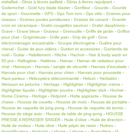
métallisé
-
Gloss à lèvres pailleté
-
Gloss à lèvres repulpant
-
Godemichet
-
Gold fury blade blaster
-
Gonfleur
-
Gourde
-
Gourde
de sport
-
Gourmette
-
GPS
-
Gps Tom tom
-
Gps vélo
-
Graines pour
oiseaux
-
Graines poules pondeuses
-
Graisse de canard
-
Grande
croix en céramique
-
Gratin cougettes saumon
-
Gratin dauphinois
-
Grave
-
Grave bleue
-
Graveur
-
Grenouille
-
Griffe de jardin
-
Griffoir
pour chat
-
Grignoteuse
-
Grille pain
-
Grip de golf
-
Gros
éléctroménager encastrable
-
Groupe électrogène
-
Guêtre pour
cheval
-
Guide de jeux vidéos
-
Guidon et accesoires
-
Guirlande de
noël
-
Guitar
-
Habillement
-
Hâche
-
Hachoir
-
Hair & body wash en
50 pcs
-
Hallogène
-
Haltères
-
Hamac
-
Hamac de radiateur pour
chat
-
Hameçon
-
Harnais / sangle de sécurité
-
Harnais d'escalade
-
Harnais pour chat
-
Harnais pour chien
-
Harnais pour poussette
-
Haut-parleur
-
Hélicoptère télécommandé
-
Helium
-
Herbatint
-
Hérisson en peluche
-
Heritage
-
Highlighter
-
Highlighter crème
-
Highlighter liquide
-
Highlighter poudre
-
Highlighter stick
-
Hochet
-
Home Cinéma
-
Horloge
-
Hotpoint
-
Hotte aspirante
-
Housse de
chaise
-
Housse de couette
-
Housse de moto
-
Housse de portable
-
Housse de raquette de ping-pong
-
Housse de raquette de tennis
-
Housse de siège auto
-
Housse de table de ping-pong
-
HOUSSE
PRESSE A REPASSER SINGER
-
Huile d'olive
-
Huile de direction
-
Huile de moteur
-
Huile olive
-
Huile pépin de raisin
-
Huitres
-
Humidificateur
-
Hydrolat
-
I phone
-
I phone x
-
Ibuprofène
-
Id