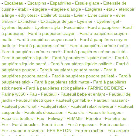
-
Escabeau
-
Escarpins
-
Espadrilles
-
Essuie glace
-
Estensile de
cusine
-
établi
-
étagère
-
étagère d'angle
-
Etagères
-
étau
-
étendoir
à linge
-
éthylotest
-
Etoile 60 toasts
-
Evier
-
Evier cuisine
-
évier
timbre
-
Extincteur
-
Extracteur de jus
-
Eyeliner
-
Eyeliner gel
-
Eyeliner liquide
-
Eyeliner stylo
-
Faicainide
-
Fard à paupière
-
Fard
à paupières
-
Fard à paupières crayon
-
Fard à paupières crayon
matte
-
Fard à paupières crayon nacré
-
Fard à paupières crayon
pailleté
-
Fard à paupières crème
-
Fard à paupières crème matte
-
Fard à paupières crème nacré
-
Fard à paupières crème pailleté
-
Fard à paupières liquide
-
Fard à paupières liquide matte
-
Fard à
paupières liquide nacré
-
Fard à paupières liquide pailleté
-
Fard à
paupières poudre
-
Fard à paupières poudre matte
-
Fard à
paupières poudre nacré
-
Fard à paupières poudre pailleté
-
Fard à
paupières stick
-
Fard à paupières stick matte
-
Fard à paupières
stick nacré
-
Fard à paupières stick pailleté
-
FARINE DE BIERE
-
Farine w360
-
Fau
-
Fauteuil
-
Fauteuil bébé et enfant
-
Fauteuil de
jardin
-
Fauteuil electrique
-
Fauteuil gonflable
-
Fauteuil massant
-
Fauteuil pour chat
-
Fauteuil relax
-
Fauteuil relax releveur
-
Fauteuil
suspendu
-
Fauteuils d'occasion
-
Faux cils
-
Faux cils franges
-
Faux cils touffes
-
Fax
-
Feliway
-
FEMME
-
Fenetre
-
Fenetre bo
-
Fer
-
Fer à boucler
-
Fer à lisser
-
Fer à repasser
-
Fer à souder
-
Fer a vapeur rowenta
-
FER BETON
-
Ferrero rocher
-
Feu arriere
-