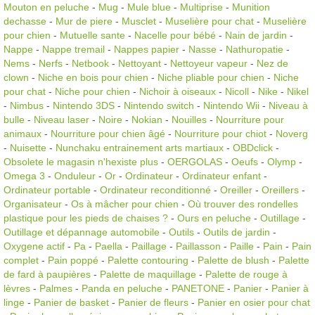
Mouton en peluche
-
Mug
-
Mule blue
-
Multiprise
-
Munition
dechasse
-
Mur de piere
-
Musclet
-
Muselière pour chat
-
Muselière
pour chien
-
Mutuelle sante
-
Nacelle pour bébé
-
Nain de jardin
-
Nappe
-
Nappe tremail
-
Nappes papier
-
Nasse
-
Nathuropatie
-
Nems
-
Nerfs
-
Netbook
-
Nettoyant
-
Nettoyeur vapeur
-
Nez de
clown
-
Niche en bois pour chien
-
Niche pliable pour chien
-
Niche
pour chat
-
Niche pour chien
-
Nichoir à oiseaux
-
Nicoll
-
Nike
-
Nikel
-
Nimbus
-
Nintendo 3DS
-
Nintendo switch
-
Nintendo Wii
-
Niveau à
bulle
-
Niveau laser
-
Noire
-
Nokian
-
Nouilles
-
Nourriture pour
animaux
-
Nourriture pour chien âgé
-
Nourriture pour chiot
-
Noverg
-
Nuisette
-
Nunchaku entrainement arts martiaux
-
OBDclick
-
Obsolete le magasin n'hexiste plus
-
OERGOLAS
-
Oeufs
-
Olymp
-
Omega 3
-
Onduleur
-
Or
-
Ordinateur
-
Ordinateur enfant
-
Ordinateur portable
-
Ordinateur reconditionné
-
Oreiller
-
Oreillers
-
Organisateur
-
Os à mâcher pour chien
-
Où trouver des rondelles
plastique pour les pieds de chaises ?
-
Ours en peluche
-
Outillage
-
Outillage et dépannage automobile
-
Outils
-
Outils de jardin
-
Oxygene actif
-
Pa
-
Paella
-
Paillage
-
Paillasson
-
Paille
-
Pain
-
Pain
complet
-
Pain poppé
-
Palette contouring
-
Palette de blush
-
Palette
de fard à paupières
-
Palette de maquillage
-
Palette de rouge à
lèvres
-
Palmes
-
Panda en peluche
-
PANETONE
-
Panier
-
Panier à
linge
-
Panier de basket
-
Panier de fleurs
-
Panier en osier pour chat