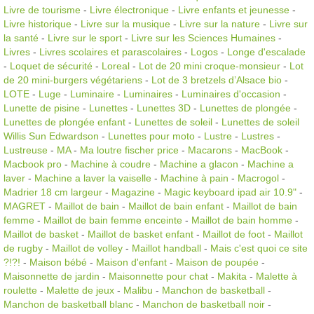
Livre de tourisme
-
Livre électronique
-
Livre enfants et jeunesse
-
Livre historique
-
Livre sur la musique
-
Livre sur la nature
-
Livre sur
la santé
-
Livre sur le sport
-
Livre sur les Sciences Humaines
-
Livres
-
Livres scolaires et parascolaires
-
Logos
-
Longe d'escalade
-
Loquet de sécurité
-
Loreal
-
Lot de 20 mini croque-monsieur
-
Lot
de 20 mini-burgers végétariens
-
Lot de 3 bretzels d’Alsace bio
-
LOTE
-
Luge
-
Luminaire
-
Luminaires
-
Luminaires d'occasion
-
Lunette de pisine
-
Lunettes
-
Lunettes 3D
-
Lunettes de plongée
-
Lunettes de plongée enfant
-
Lunettes de soleil
-
Lunettes de soleil
Willis Sun Edwardson
-
Lunettes pour moto
-
Lustre
-
Lustres
-
Lustreuse
-
MA
-
Ma loutre fischer price
-
Macarons
-
MacBook
-
Macbook pro
-
Machine à coudre
-
Machine a glacon
-
Machine a
laver
-
Machine a laver la vaiselle
-
Machine à pain
-
Macrogol
-
Madrier 18 cm largeur
-
Magazine
-
Magic keyboard ipad air 10.9"
-
MAGRET
-
Maillot de bain
-
Maillot de bain enfant
-
Maillot de bain
femme
-
Maillot de bain femme enceinte
-
Maillot de bain homme
-
Maillot de basket
-
Maillot de basket enfant
-
Maillot de foot
-
Maillot
de rugby
-
Maillot de volley
-
Maillot handball
-
Mais c'est quoi ce site
?!?!
-
Maison bébé
-
Maison d'enfant
-
Maison de poupée
-
Maisonnette de jardin
-
Maisonnette pour chat
-
Makita
-
Malette à
roulette
-
Malette de jeux
-
Malibu
-
Manchon de basketball
-
Manchon de basketball blanc
-
Manchon de basketball noir
-