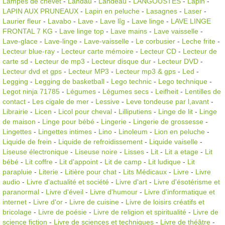
Lampes de chevet
-
Landau
-
Landeau
-
LANGOUSTES
-
Lapin
-
LAPIN AUX PRUNEAUX
-
Lapin en peluche
-
Lasagnes
-
Laser
-
Laurier fleur
-
Lavabo
-
Lave
-
Lave lîg
-
Lave linge
-
LAVE LINGE
FRONTAL 7 KG
-
Lave linge top
-
Lave mains
-
Lave vaisselle
-
Lave-glace
-
Lave-linge
-
Lave-vaisselle
-
Le corbusier
-
Leche frite
-
Lecteur blue-ray
-
Lecteur carte mémoire
-
Lecteur CD
-
Lecteur de
carte sd
-
Lecteur de mp3
-
Lecteur disque dur
-
Lecteur DVD
-
Lecteur dvd et gps
-
Lecteur MP3
-
Lecteur mp3 & gps
-
Led
-
Legging
-
Legging de basketball
-
Lego technic
-
Lego technique
-
Legot ninja 71785
-
Légumes
-
Légumes secs
-
Leifheit
-
Lentilles de
contact
-
Les cigale de mer
-
Lessive
-
Leve tondeuse par l,avant
-
Librairie
-
Licen
-
Licol pour cheval
-
Lilliputiens
-
Linge de lit
-
Linge
de maison
-
Linge pour bébé
-
Lingerie
-
Lingerie de grossesse
-
Lingettes
-
Lingettes intimes
-
Lino
-
Linoleum
-
Lion en peluche
-
Liquide de frein
-
Liquide de refroidissement
-
Liquide vaiselle
-
Liseuse électronique
-
Liseuse noire
-
Lisses
-
Lit
-
Lit a etage
-
Lit
bébé
-
Lit coffre
-
Lit d'appoint
-
Lit de camp
-
Lit ludique
-
Lit
parapluie
-
Literie
-
Litière pour chat
-
Lits Médicaux
-
Livre
-
Livre
audio
-
Livre d'actualité et société
-
Livre d'art
-
Livre d'ésotérisme et
paranormal
-
Livre d'éveil
-
Livre d'humour
-
Livre d'informatique et
internet
-
Livre d'or
-
Livre de cuisine
-
Livre de loisirs créatifs et
bricolage
-
Livre de poésie
-
Livre de religion et spiritualité
-
Livre de
science fiction
-
Livre de sciences et techniques
-
Livre de théâtre
-