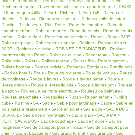
place et a emporter
-
Rétroviseur
-
Rétroviseur de moto
-
Reveil
-
Revêtement auto
-
Revetement sol ciment ou goudron froid
-
RHUM
-
Rhum negrita 44%
-
Ricard
-
Richter
-
Rideau 145
-
Rideau de
douche
-
Rideaux
-
Rideaux sur mesure
-
Rideaux voile de coton
-
Ripolin
-
Ris de veau
-
Riz
-
Robe
-
Robe de chambre
-
Robe de
chambre enfant
-
Robe de mariée
-
Robe de tennis
-
Robe de tennis
enfant
-
Robe enfant
-
Robe femme enceinte
-
Robes
-
Robes 3897
-
Robes de plage
-
Robineeterie douche
-
Robinet
-
Robinet d'arret
20/27
-
Robinet de cuisine
-
ROBINET DE RADIATEUR
-
Robinet
thermostatique
-
Robot
-
Robot de cuisine
-
Robot tonte
-
Rognon
-
Rolla bola
-
Rollers
-
Rollers femme
-
Rollers fille
-
Rollers garçon
-
Rollers homme
-
Roman policier
-
Romans
-
Rondelles
-
Rondin bois
-
Roti de boeuf
-
Roue
-
Roue de brouette
-
Roue de voiture
-
Roues
de trottinette
-
Rouge à lèvres
-
Rouge à lèvres bâton
-
Rouge à
lèvres crayon
-
Rouge à lèvres liquide
-
Rouge à lèvres pot
-
Rouleau
à gazon
-
Rouleau à peinture électrique
-
Rouleau de peinture
-
Rouleau etancheite
-
Rousquilles
-
Ruban
-
Ruban teflon
-
Rubik's
cube
-
Rustine
-
SA
-
Sable
-
Sable pour jardinage
-
Sabre
-
Sabre en
bois katas entrainement
-
Sabre en jouet
-
Sac à dos
-
SAC A DOS
50 A 60 L
-
Sac à dos d'hydratation
-
Sac à main
-
SAC A MAIN
PETIT SAC A DOS
-
Sac de couchage
-
Sac de frappe
-
Sac de
magnésie
-
Sac de transport pour animaux
-
Sac de transport pour
chien
-
Sac et bagagerie
-
Sac grand format
-
Sac granulé
-
Sac