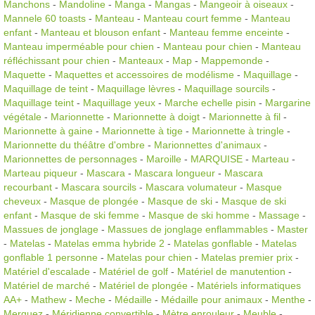
Manchons
-
Mandoline
-
Manga
-
Mangas
-
Mangeoir à oiseaux
-
Mannele 60 toasts
-
Manteau
-
Manteau court femme
-
Manteau
enfant
-
Manteau et blouson enfant
-
Manteau femme enceinte
-
Manteau imperméable pour chien
-
Manteau pour chien
-
Manteau
réfléchissant pour chien
-
Manteaux
-
Map
-
Mappemonde
-
Maquette
-
Maquettes et accessoires de modélisme
-
Maquillage
-
Maquillage de teint
-
Maquillage lèvres
-
Maquillage sourcils
-
Maquillage teint
-
Maquillage yeux
-
Marche echelle pisin
-
Margarine
végétale
-
Marionnette
-
Marionnette à doigt
-
Marionnette à fil
-
Marionnette à gaine
-
Marionnette à tige
-
Marionnette à tringle
-
Marionnette du théâtre d'ombre
-
Marionnettes d'animaux
-
Marionnettes de personnages
-
Maroille
-
MARQUISE
-
Marteau
-
Marteau piqueur
-
Mascara
-
Mascara longueur
-
Mascara
recourbant
-
Mascara sourcils
-
Mascara volumateur
-
Masque
cheveux
-
Masque de plongée
-
Masque de ski
-
Masque de ski
enfant
-
Masque de ski femme
-
Masque de ski homme
-
Massage
-
Massues de jonglage
-
Massues de jonglage enflammables
-
Master
-
Matelas
-
Matelas emma hybride 2
-
Matelas gonflable
-
Matelas
gonflable 1 personne
-
Matelas pour chien
-
Matelas premier prix
-
Matériel d'escalade
-
Matériel de golf
-
Matériel de manutention
-
Matériel de marché
-
Matériel de plongée
-
Matériels informatiques
AA+
-
Mathew
-
Meche
-
Médaille
-
Médaille pour animaux
-
Menthe
-
Merguez
-
Méridienne convertible
-
Mètre enrouleur
-
Meuble
-