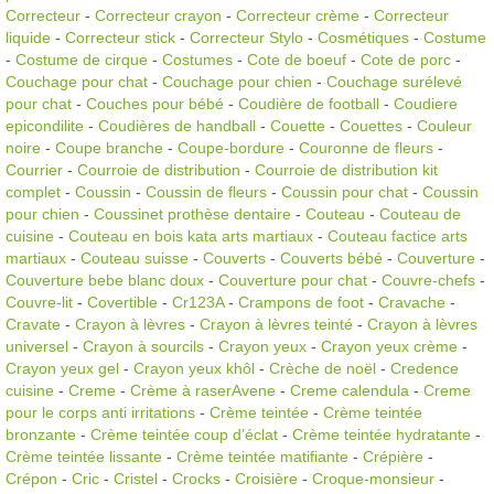
Correcteur
-
Correcteur crayon
-
Correcteur crème
-
Correcteur
liquide
-
Correcteur stick
-
Correcteur Stylo
-
Cosmétiques
-
Costume
-
Costume de cirque
-
Costumes
-
Cote de boeuf
-
Cote de porc
-
Couchage pour chat
-
Couchage pour chien
-
Couchage surélevé
pour chat
-
Couches pour bébé
-
Coudière de football
-
Coudiere
epicondilite
-
Coudières de handball
-
Couette
-
Couettes
-
Couleur
noire
-
Coupe branche
-
Coupe-bordure
-
Couronne de fleurs
-
Courrier
-
Courroie de distribution
-
Courroie de distribution kit
complet
-
Coussin
-
Coussin de fleurs
-
Coussin pour chat
-
Coussin
pour chien
-
Coussinet prothèse dentaire
-
Couteau
-
Couteau de
cuisine
-
Couteau en bois kata arts martiaux
-
Couteau factice arts
martiaux
-
Couteau suisse
-
Couverts
-
Couverts bébé
-
Couverture
-
Couverture bebe blanc doux
-
Couverture pour chat
-
Couvre-chefs
-
Couvre-lit
-
Covertible
-
Cr123A
-
Crampons de foot
-
Cravache
-
Cravate
-
Crayon à lèvres
-
Crayon à lèvres teinté
-
Crayon à lèvres
universel
-
Crayon à sourcils
-
Crayon yeux
-
Crayon yeux crème
-
Crayon yeux gel
-
Crayon yeux khôl
-
Crèche de noël
-
Credence
cuisine
-
Creme
-
Crème à raserAvene
-
Creme calendula
-
Creme
pour le corps anti irritations
-
Crème teintée
-
Crème teintée
bronzante
-
Crème teintée coup d’éclat
-
Crème teintée hydratante
-
Crème teintée lissante
-
Crème teintée matifiante
-
Crépière
-
Crépon
-
Cric
-
Cristel
-
Crocks
-
Croisière
-
Croque-monsieur
-