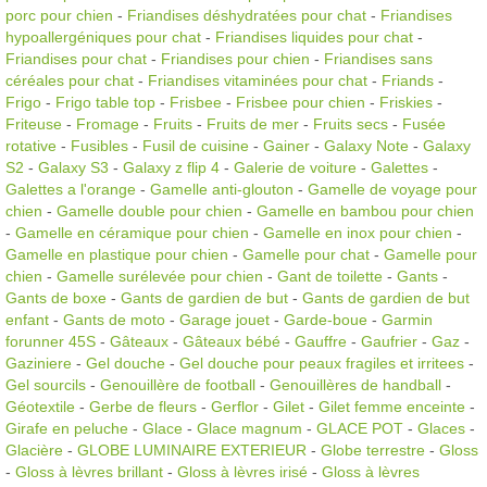
porc pour chien
-
Friandises déshydratées pour chat
-
Friandises
hypoallergéniques pour chat
-
Friandises liquides pour chat
-
Friandises pour chat
-
Friandises pour chien
-
Friandises sans
céréales pour chat
-
Friandises vitaminées pour chat
-
Friands
-
Frigo
-
Frigo table top
-
Frisbee
-
Frisbee pour chien
-
Friskies
-
Friteuse
-
Fromage
-
Fruits
-
Fruits de mer
-
Fruits secs
-
Fusée
rotative
-
Fusibles
-
Fusil de cuisine
-
Gainer
-
Galaxy Note
-
Galaxy
S2
-
Galaxy S3
-
Galaxy z flip 4
-
Galerie de voiture
-
Galettes
-
Galettes a l'orange
-
Gamelle anti-glouton
-
Gamelle de voyage pour
chien
-
Gamelle double pour chien
-
Gamelle en bambou pour chien
-
Gamelle en céramique pour chien
-
Gamelle en inox pour chien
-
Gamelle en plastique pour chien
-
Gamelle pour chat
-
Gamelle pour
chien
-
Gamelle surélevée pour chien
-
Gant de toilette
-
Gants
-
Gants de boxe
-
Gants de gardien de but
-
Gants de gardien de but
enfant
-
Gants de moto
-
Garage jouet
-
Garde-boue
-
Garmin
forunner 45S
-
Gâteaux
-
Gâteaux bébé
-
Gauffre
-
Gaufrier
-
Gaz
-
Gaziniere
-
Gel douche
-
Gel douche pour peaux fragiles et irritees
-
Gel sourcils
-
Genouillère de football
-
Genouillères de handball
-
Géotextile
-
Gerbe de fleurs
-
Gerflor
-
Gilet
-
Gilet femme enceinte
-
Girafe en peluche
-
Glace
-
Glace magnum
-
GLACE POT
-
Glaces
-
Glacière
-
GLOBE LUMINAIRE EXTERIEUR
-
Globe terrestre
-
Gloss
-
Gloss à lèvres brillant
-
Gloss à lèvres irisé
-
Gloss à lèvres