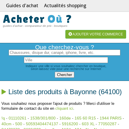
Guides d'achat
Actualités shopping
Acheter
Où
?
guides d'achat - comparateur de prix - boutiques
AJOUTER VOTRE COMMERCE
Que cherchez-vous ?
Indiquez une ville si vous souhaitez chercher en boutique,
sinon laissez vide pour une recherche sur Internet
Liste des produits à Bayonne (64100)
Vous souhaitez nous proposer l'ajout de produits ? Merci d'utiliser le
formulaire de contact du site en
cliquant ici
.
!q
-
01110261
-
1538/301/800
-
160de
-
165 60 R15
-
1944 PARIS
-
40cm
-
500
-
50593404474137
-
5916200
-
603 XL
-
77050287
-