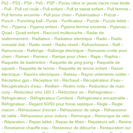
Ps2
-
PS3
-
PS4
-
Ps5
-
PSP
-
Puces cléor or jaune nacre rose étoile
-
Pull
-
Pull col roulé
-
Pull enfant
-
Pull et sweat enfant
-
Pull femme
-
Pull femme enceinte
-
Pull pour chien
-
Pulvérisateur
-
Pulzze
-
Punch
-
Punching ball
-
Purée
-
Purificateur
-
Puzzle
-
Puzzle bébé
-
Pvc
-
Pyjama
-
Pyjama enfant
-
Pyjama femme enceinte
-
Pyjamas
-
Quad
-
Quad enfant
-
Raccord multicouche
-
Radar de
stationnement
-
Radiateur
-
Radiateur electrique
-
Radio
-
Radio
nomade dab
-
Radio reveil
-
Radio-réveil
-
Rafraichisseur
-
Raft
-
Rainureuse
-
Rallonge
-
Rallonge électrique
-
Ramasse-crotte pour
chien
-
Ramen
-
Rameur
-
Rampe pour chien
-
Rape
-
Raphia
-
Raquette de badminton
-
Raquette de ping-pong
-
Raquette de
squash
-
Raquette de tennis
-
Raquette de tennis enfant
-
Rasoir
électrique
-
Rasoirs electriques
-
Rateau
-
Rayon vetements solder
-
Récepteur gps
-
Récepteur tnt
-
Réchaud
-
Récupérateur d'eau
-
Récupérateurs d'eau
-
Redken
-
Redmi note
-
Reducteur de maxi
cosy
-
Réducteur vmc 160 1
-
Réducteur wc
-
Refregirateur
-
Réfrigérateur
-
Réfrigérateur Combiné
-
Réfrigérateur encastrable
-
Réfrigirateur
-
Regard 50/50 pour fosse septique
-
Règle
-
Regle
macon
-
Réhausseur d'ecran
-
Réhausseur de siège
-
Réhausseur
de table
-
Réhausseur pour voiture
-
Remorque
-
Remorque de vélo
-
Réparation
-
Repas bébé
-
Repas de fêtes
-
Repeteurs wifi
-
Resine
-
Resistance chauffe eau
-
Resseveur de ddouche
-
Restauration sur