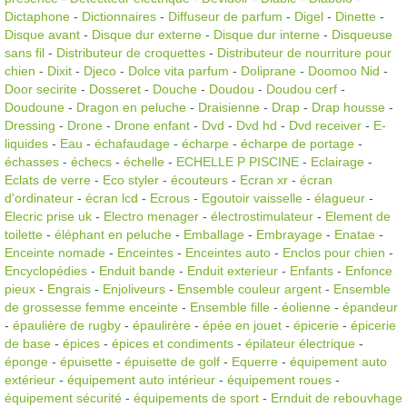
Dictaphone
-
Dictionnaires
-
Diffuseur de parfum
-
Digel
-
Dinette
-
Disque avant
-
Disque dur externe
-
Disque dur interne
-
Disqueuse
sans fil
-
Distributeur de croquettes
-
Distributeur de nourriture pour
chien
-
Dixit
-
Djeco
-
Dolce vita parfum
-
Doliprane
-
Doomoo Nid
-
Door secirite
-
Dosseret
-
Douche
-
Doudou
-
Doudou cerf
-
Doudoune
-
Dragon en peluche
-
Draisienne
-
Drap
-
Drap housse
-
Dressing
-
Drone
-
Drone enfant
-
Dvd
-
Dvd hd
-
Dvd receiver
-
E-
liquides
-
Eau
-
échafaudage
-
écharpe
-
écharpe de portage
-
échasses
-
échecs
-
échelle
-
ECHELLE P PISCINE
-
Eclairage
-
Eclats de verre
-
Eco styler
-
écouteurs
-
Ecran xr
-
écran
d'ordinateur
-
écran lcd
-
Ecrous
-
Egoutoir vaisselle
-
élagueur
-
Elecric prise uk
-
Electro menager
-
électrostimulateur
-
Element de
toilette
-
éléphant en peluche
-
Emballage
-
Embrayage
-
Enatae
-
Enceinte nomade
-
Enceintes
-
Enceintes auto
-
Enclos pour chien
-
Encyclopédies
-
Enduit bande
-
Enduit exterieur
-
Enfants
-
Enfonce
pieux
-
Engrais
-
Enjoliveurs
-
Ensemble couleur argent
-
Ensemble
de grossesse femme enceinte
-
Ensemble fille
-
éolienne
-
épandeur
-
épaulière de rugby
-
épaulirère
-
épée en jouet
-
épicerie
-
épicerie
de base
-
épices
-
épices et condiments
-
épilateur électrique
-
éponge
-
épuisette
-
épuisette de golf
-
Equerre
-
équipement auto
extérieur
-
équipement auto intérieur
-
équipement roues
-
équipement sécurité
-
équipements de sport
-
Ernduit de rebouvhage