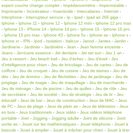
expert couche change complet
-
Impédancemètre
-
Imperméable
-
Imprimante
-
Incinérateur
-
Insecticide
-
Intercalaires
-
Internet
-
Interphone
-
Interrupteur serrure
-
Ip
-
Ipad
-
Ipad air 265 giga
-
Iphone
-
Iphone 11
-
Iphone 12
-
Iphone 12 mini
-
Iphone 12 pro max
-
Iphone 13
-
IPhone 14
-
Iphone 14 pro
-
Iphone 15
-
Iphone 15 pro
-
Iphone 15 pro max
-
Iphone 4S
-
Iphone 5s
-
Iphone se
-
Iphone x
-
Iphone xr
-
IPN
-
Ipod
-
Isolation
-
Italicus
-
Janod
-
Jantes
-
Jardin
-
Jardinerie
-
Jardinier
-
Jardinière
-
Jean
-
Jean femme enceinte
-
Jeans
-
Jerricane essence
-
Jet dentaire
-
Jet set sun
-
Jeu 1 an
-
Jeu à ressort
-
Jeu beach ball
-
Jeu d'échec
-
Jeu d'éveil
-
Jeu
d'intelligence pour chien
-
Jeu de bricolage
-
Jeu de cartes
-
Jeu de
coiffure
-
Jeu de croquet
-
Jeu de cuisine
-
Jeu de dames
-
Jeu de
dés
-
Jeu de domino
-
Jeu de fléchettes
-
Jeu de jardinage
-
Jeu de
jonglage
-
Jeu de magie
-
Jeu de maquillage
-
Jeu de marchande
-
Jeu de ménage
-
Jeu de piscine
-
Jeu de quilles
-
Jeu de rôle
-
Jeu
de secrétaire
-
Jeu de société
-
Jeu de stratégie
-
Jeu de tir
-
Jeu
éducatif
-
Jeux de bar
-
Jeux de construction
-
Jeux de MAC
-
Jeux
de PC
-
Jeux de plage
-
Jeux de plein air
-
Jeux de télévision
-
Jeux
en bois
-
Jeux traditionnels
-
Jeux vidéo
-
Jeux vidéos téléphone
portable
-
Jnet
-
Jogging
-
Jogging adulte
-
Joint de silicone
-
Joint
sortie wc
-
Jouet sur les mathématiques
-
Jouet téléphone
-
Jouet à
bascule
-
Jouet à empiler
-
Jouet à mâcher pour chien
-
Jouet à tirer