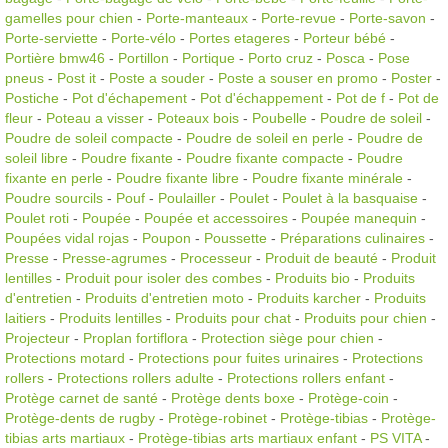
gamelles pour chien
-
Porte-manteaux
-
Porte-revue
-
Porte-savon
-
Porte-serviette
-
Porte-vélo
-
Portes etageres
-
Porteur bébé
-
Portière bmw46
-
Portillon
-
Portique
-
Porto cruz
-
Posca
-
Pose
pneus
-
Post it
-
Poste a souder
-
Poste a souser en promo
-
Poster
-
Postiche
-
Pot d'échapement
-
Pot d'échappement
-
Pot de f
-
Pot de
fleur
-
Poteau a visser
-
Poteaux bois
-
Poubelle
-
Poudre de soleil
-
Poudre de soleil compacte
-
Poudre de soleil en perle
-
Poudre de
soleil libre
-
Poudre fixante
-
Poudre fixante compacte
-
Poudre
fixante en perle
-
Poudre fixante libre
-
Poudre fixante minérale
-
Poudre sourcils
-
Pouf
-
Poulailler
-
Poulet
-
Poulet à la basquaise
-
Poulet roti
-
Poupée
-
Poupée et accessoires
-
Poupée manequin
-
Poupées vidal rojas
-
Poupon
-
Poussette
-
Préparations culinaires
-
Presse
-
Presse-agrumes
-
Processeur
-
Produit de beauté
-
Produit
lentilles
-
Produit pour isoler des combes
-
Produits bio
-
Produits
d'entretien
-
Produits d'entretien moto
-
Produits karcher
-
Produits
laitiers
-
Produits lentilles
-
Produits pour chat
-
Produits pour chien
-
Projecteur
-
Proplan fortiflora
-
Protection siège pour chien
-
Protections motard
-
Protections pour fuites urinaires
-
Protections
rollers
-
Protections rollers adulte
-
Protections rollers enfant
-
Protège carnet de santé
-
Protège dents boxe
-
Protège-coin
-
Protège-dents de rugby
-
Protège-robinet
-
Protège-tibias
-
Protège-
tibias arts martiaux
-
Protège-tibias arts martiaux enfant
-
PS VITA
-