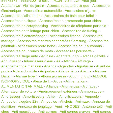
84478373
-
9686/300
-
à coller
-
A134
-
A34
-
Ab
-
Abat-jour
-
Abattant wc
-
Abri de jardin
-
Accessoire auto électrique
-
Accessoire
électronique
-
Accessoires automobile
-
Accessoires cigare
-
Accessoires d'allaitement
-
Accessoires de bain pour bébé
-
Accessoires de cirque
-
Accessoires de promenade pour chien
-
Accessoires de scrapbooking
-
Accessoires de téléphone portable
-
Accessoires de toilettage pour chien
-
Accessoires de tuning
-
Accessoires électroménager
-
Accessoires fitness
-
Accessoires
mariage
-
Accessoires montres connectées Samsung
-
Accessoires
paintball
-
Accessoires porte bébé
-
Accessoires pour autoradio
-
Accessoires pour roues de moto
-
Accessoires poussette
-
Accessoires siège auto
-
Ad blue
-
Adaptateur cpl
-
Adidas gazelle
-
Adoucissant
-
Adoucisseur d'eau
-
Aé
-
Affiche
-
Affutage
-
Agencement de magasin
-
Agenda
-
Agendas
-
Agrafeuse
-
Ai.ant de
porte
-
Aide a domicile
-
Air jordan
-
Aire de jeux
-
Alarme
-
Alarme
Daitem
-
Alarme type 4
-
Album jeunesse
-
Album photo
-
ALCOOL
ISOPROPYLIQUE
-
Alèse de lit
-
Algue
-
Alimentation
-
ALIMENTATION ANIMALE
-
Alliance
-
Allume-gaz
-
Alphabet
-
Alternateur de voiture
-
Aménagement extérieur
-
Ammoniaque
-
Amortisseur
-
Amortisseurs
-
Ampli
-
Amplificateurs
-
Ampoule
-
Ampoule halogène 12v
-
Ampoules
-
Anchois
-
Animaux
-
Anneau de
dentition
-
Anneaux de jonglage
-
Anni
-
ANODES
-
Antenne télé
-
Anti
choc
-
Anti moustique
-
Anti-cernes
-
Anti-cernes crayon
-
Anti-cernes