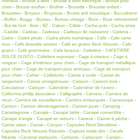
cheveux
-
Brosse à dent
-
Brosse à dent électrique
-
Brosse pour
chien
-
Brosse souflan
-
Brother
-
Brouette
-
Brouette enfant
-
Brouettes
-
Broyeur
-
Broyeuse
-
Brume anti moustique
-
Buccotherm
-
Buffet
-
Buggy
-
Bureau
-
Bureau vintage
-
Burin
-
Buse refoulement
-
But de foot
-
Buts
-
BZ
-
Caban
-
Câble
-
Cache-pots
-
Cache-prise
-
Caddie
-
Cadeau
-
Cadeaux
-
Cadeaux de naissance
-
Cadena
-
Cadre
-
Cadre photo
-
Cadre photo numérique
-
Café
-
Cafe carte
nour
-
Café dosestte senseo
-
Café en grains Reck Vésuvio
-
Cafe
grains
-
Café grammaire
-
Cafe lavazza
-
Cafetière
-
CAFETIERE
DOLCE GUSTO
-
Cafetière expresso
-
Cage à oiseaux
-
Cage à
rongeur
-
Cage d'intérieur pour chien
-
Cage de transport métallique
pour chien
-
Cage de transport pour animaux
-
Cage de transport
pour chien
-
Cahier
-
Caillebotis
-
Caisse à outils
-
Caisse de
rangement
-
Caisse enregistreuse
-
Caisson
-
Caisson bois
-
Calculatrice
-
Caleçon
-
Calendrier
-
Calendrier de l'avent
-
Califormia phillip desouliere
-
Calligraphe
-
Camera
-
Caméra de
recul
-
Caméra de surveillance
-
Caméra embarquée
-
Camescope
-
Camion
-
Camion déménagement
-
Camion jouet
-
Camping
-
Canadagoose
-
Canapé
-
Canapé bébé
-
Canapé convertible
-
Canapé d'angle
-
Canapé en velours
-
Caneva
-
Canne à pêche
-
Canne velux
-
Canoë
-
Canyon
-
Capsules Reck Décaféiné
-
Capsules Reck Vesuvio Ristretto
-
Capture totale dior
-
Carafe
filtrante
-
Caramel starbucks
-
Carbone
-
Carburant
-
Cardan
-