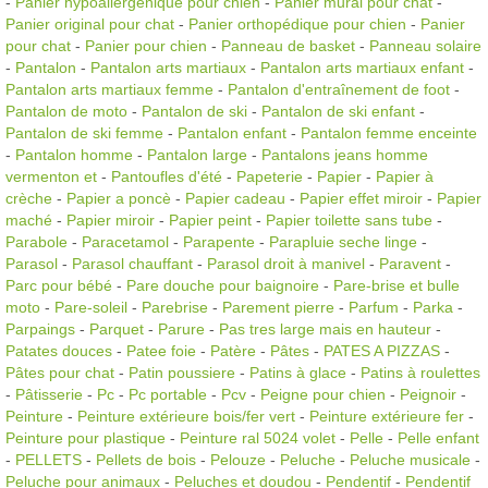
-
Panier hypoallergénique pour chien
-
Panier mural pour chat
-
Panier original pour chat
-
Panier orthopédique pour chien
-
Panier
pour chat
-
Panier pour chien
-
Panneau de basket
-
Panneau solaire
-
Pantalon
-
Pantalon arts martiaux
-
Pantalon arts martiaux enfant
-
Pantalon arts martiaux femme
-
Pantalon d'entraînement de foot
-
Pantalon de moto
-
Pantalon de ski
-
Pantalon de ski enfant
-
Pantalon de ski femme
-
Pantalon enfant
-
Pantalon femme enceinte
-
Pantalon homme
-
Pantalon large
-
Pantalons jeans homme
vermenton et
-
Pantoufles d'été
-
Papeterie
-
Papier
-
Papier à
crèche
-
Papier a poncè
-
Papier cadeau
-
Papier effet miroir
-
Papier
maché
-
Papier miroir
-
Papier peint
-
Papier toilette sans tube
-
Parabole
-
Paracetamol
-
Parapente
-
Parapluie seche linge
-
Parasol
-
Parasol chauffant
-
Parasol droit à manivel
-
Paravent
-
Parc pour bébé
-
Pare douche pour baignoire
-
Pare-brise et bulle
moto
-
Pare-soleil
-
Parebrise
-
Parement pierre
-
Parfum
-
Parka
-
Parpaings
-
Parquet
-
Parure
-
Pas tres large mais en hauteur
-
Patates douces
-
Patee foie
-
Patère
-
Pâtes
-
PATES A PIZZAS
-
Pâtes pour chat
-
Patin poussiere
-
Patins à glace
-
Patins à roulettes
-
Pâtisserie
-
Pc
-
Pc portable
-
Pcv
-
Peigne pour chien
-
Peignoir
-
Peinture
-
Peinture extérieure bois/fer vert
-
Peinture extérieure fer
-
Peinture pour plastique
-
Peinture ral 5024 volet
-
Pelle
-
Pelle enfant
-
PELLETS
-
Pellets de bois
-
Pelouze
-
Peluche
-
Peluche musicale
-
Peluche pour animaux
-
Peluches et doudou
-
Pendentif
-
Pendentif