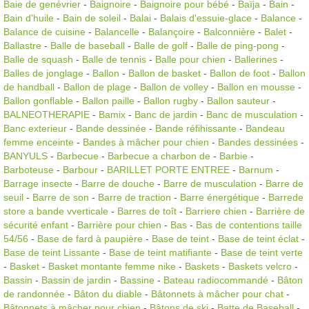
Baie de genévrier
-
Baignoire
-
Baignoire pour bébé
-
Baïja
-
Bain
-
Bain d'huile
-
Bain de soleil
-
Balai
-
Balais d'essuie-glace
-
Balance
-
Balance de cuisine
-
Balancelle
-
Balançoire
-
Balconnière
-
Balet
-
Ballastre
-
Balle de baseball
-
Balle de golf
-
Balle de ping-pong
-
Balle de squash
-
Balle de tennis
-
Balle pour chien
-
Ballerines
-
Balles de jonglage
-
Ballon
-
Ballon de basket
-
Ballon de foot
-
Ballon
de handball
-
Ballon de plage
-
Ballon de volley
-
Ballon en mousse
-
Ballon gonflable
-
Ballon paille
-
Ballon rugby
-
Ballon sauteur
-
BALNEOTHERAPIE
-
Bamix
-
Banc de jardin
-
Banc de musculation
-
Banc exterieur
-
Bande dessinée
-
Bande réfihissante
-
Bandeau
femme enceinte
-
Bandes à mâcher pour chien
-
Bandes dessinées
-
BANYULS
-
Barbecue
-
Barbecue a charbon de
-
Barbie
-
Barboteuse
-
Barbour
-
BARILLET PORTE ENTREE
-
Barnum
-
Barrage insecte
-
Barre de douche
-
Barre de musculation
-
Barre de
seuil
-
Barre de son
-
Barre de traction
-
Barre énergétique
-
Barrede
store a bande vverticale
-
Barres de toît
-
Barriere chien
-
Barrière de
sécurité enfant
-
Barrière pour chien
-
Bas
-
Bas de contentions taille
54/56
-
Base de fard à paupière
-
Base de teint
-
Base de teint éclat
-
Base de teint Lissante
-
Base de teint matifiante
-
Base de teint verte
-
Basket
-
Basket montante femme nike
-
Baskets
-
Baskets velcro
-
Bassin
-
Bassin de jardin
-
Bassine
-
Bateau radiocommandé
-
Bâton
de randonnée
-
Bâton du diable
-
Bâtonnets à mâcher pour chat
-
Bâtonnets à mâcher pour chien
-
Bâtons de ski
-
Batte de Baseball
-