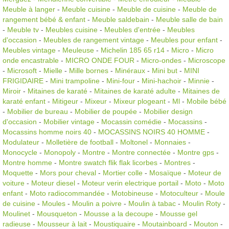
Meuble à langer
-
Meuble cuisine
-
Meuble de cuisine
-
Meuble de
rangement bébé & enfant
-
Meuble saldebain
-
Meuble salle de bain
-
Meuble tv
-
Meubles cuisine
-
Meubles d'entrée
-
Meubles
d'occasion
-
Meubles de rangement vintage
-
Meubles pour enfant
-
Meubles vintage
-
Meuleuse
-
Michelin 185 65 r14
-
Micro
-
Micro
onde encastrable
-
MICRO ONDE FOUR
-
Micro-ondes
-
Microscope
-
Microsoft
-
Mielle
-
Mille bornes
-
Minéraux
-
Mini but
-
MINI
FRIGIDAIRE
-
Mini trampoline
-
Mini-four
-
Mini-hachoir
-
Minnie
-
Miroir
-
Mitaines de karaté
-
Mitaines de karaté adulte
-
Mitaines de
karaté enfant
-
Mitigeur
-
Mixeur
-
Mixeur plogeant
-
Ml
-
Mobile bébé
-
Mobilier de bureau
-
Mobilier de poupée
-
Mobilier design
d'occasion
-
Mobilier vintage
-
Mocassin comédie
-
Mocassins
-
Mocassins homme noirs 40
-
MOCASSINS NOIRS 40 HOMME
-
Modulateur
-
Molletière de football
-
Moltonel
-
Monnaies
-
Monocycle
-
Monopoly
-
Montre
-
Montre connectée
-
Montre gps
-
Montre homme
-
Montre swatch flik flak licorbes
-
Montres
-
Moquette
-
Mors pour cheval
-
Mortier colle
-
Mosaïque
-
Moteur de
voiture
-
Moteur diesel
-
Moteur verin electrique portail
-
Moto
-
Moto
enfant
-
Moto radiocommandée
-
Motobineuse
-
Motoculteur
-
Moule
de cuisine
-
Moules
-
Moulin a poivre
-
Moulin à tabac
-
Moulin Roty
-
Moulinet
-
Mousqueton
-
Mousse a la decoupe
-
Mousse gel
radieuse
-
Mousseur à lait
-
Moustiquaire
-
Moutainboard
-
Mouton
-