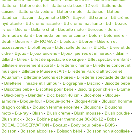
Batterie
-
Batterie de. tel
-
Batterie de boxer 12 volt
-
Batterie de
cuisine
-
Batterie de voiture
-
Batterie moto
-
Batteries
-
Batteur
-
Baudrier
-
Bavoir
-
Bayonnette BIPA
-
Bayrol
-
BB crème
-
BB crème
hydratante
-
BB crème lissante
-
BB crème matifiante
-
Bd
-
Beaux
livres
-
Bêche
-
Bella le chat
-
Béquille moto
-
Berceau
-
Beret
-
Bermuda enfant
-
Bermuda femme enceinte
-
Beton
-
Bétonnière
-
Beuh
-
Beurrre
-
BF ROMA 2
-
Bibelots
-
Biberon
-
Biberon et
accessoires
-
Bibliothèque
-
Bidet salle de bain
-
BIERE
-
Bière et du
cidre
-
Bijoux
-
Bijoux anciens
-
Bijoux, pierres et mineraux
-
Bikini
-
Billard
-
Billes
-
Billet de spectacle de cirque
-
Billet spectacle enfant
-
Billeterie évènement sportif
-
Billetterie cinéma
-
Billetterie concert et
musique
-
Billetterie Musée et Art
-
Billetterie Parc d'attraction et
Aquarium
-
Billetterie Salons et Foires
-
Billetterie spectacle de danse
-
Billetterie Théâtre et Humour
-
Biographie
-
Biscino
-
Biscotte bébé
-
Biscottes bébé
-
Biscottes pour bébé
-
Biscuits pour chien
-
Bitume
-
Blackberry
-
Blender
-
Bloc beton 40 cm
-
Bloc-note
-
Bloque-
armoire
-
Bloque-four
-
Bloque-porte
-
Bloque-tiroir
-
Blouson homme
dragon cohiba
-
Blouson femme enceinte
-
Blousons
-
Blousons
moto
-
Blu-ray
-
Blush
-
Blush crème
-
Blush mousse
-
Blush poudre
-
Blush stick
-
Bob
-
Bobine papier thermique 80x80x12
-
Bobs
-
BOCAL CONSERVATION
-
Bocaux
-
Body pour bébé
-
BOIS
-
Boisson
-
Boisson alcoolisé
-
Boisson bébé
-
Boisson non alcoolisée
-