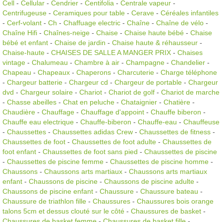
Cell
-
Cellular
-
Cendrier
-
Centifolia
-
Centrale vapeur
-
Centrifugeuse
-
Ceramiques pour table
-
Cerave
-
Céréales infantiles
-
Cerf-volant
-
Ch
-
Chaffuage electric
-
Chaîne
-
Chaîne de vélo
-
Chaîne Hifi
-
Chaînes-neige
-
Chaise
-
Chaise haute bébé
-
Chaise
bébé et enfant
-
Chaise de jardin
-
Chaise haute & réhausseur
-
Chaise-haute
-
CHAISES DE SALLE A MANGER PRIX
-
Chaises
vintage
-
Chalumeau
-
Chambre à air
-
Champagne
-
Chandelier
-
Chapeau
-
Chapeaux
-
Chaperons
-
Charcuterie
-
Charge téléphone
-
Chargeur batterie
-
Chargeur cd
-
Chargeur de portable
-
Chargeur
dvd
-
Chargeur solaire
-
Chariot
-
Chariot de golf
-
Chariot de marche
-
Chasse abeilles
-
Chat en peluche
-
Chataignier
-
Chatière
-
Chaudière
-
Chauffage
-
Chauffage d'appoint
-
Chauffe biberon
-
Chauffe eau electrique
-
Chauffe-biberon
-
Chauffe-eau
-
Chauffeuse
-
Chaussettes
-
Chaussettes adidas Crew
-
Chaussettes de fitness
-
Chaussettes de foot
-
Chaussettes de foot adulte
-
Chaussettes de
foot enfant
-
Chaussettes de foot sans pied
-
Chaussettes de piscine
-
Chaussettes de piscine femme
-
Chaussettes de piscine homme
-
Chaussons
-
Chaussons arts martiaux
-
Chaussons arts martiaux
enfant
-
Chaussons de piscine
-
Chaussons de piscine adulte
-
Chaussons de piscine enfant
-
Chaussure
-
Chaussure bateau
-
Chaussure de triathlon fille
-
Chaussures
-
Chaussures bois orange
talons 5cm et dessus clouté sur le côté
-
Chaussures de basket
-
Chaussures de basket femme
-
Chaussures de basket fille
-