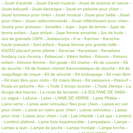
-
Jouet d'activité
-
Jouet d'éveil musical
-
Jouet de science et nature
-
Jouet éducatif
-
Jouet électrique
-
Jouet en peluche pour chien
-
Jouet lumineux pour chien
-
Jouet musical
-
Jouet pour bébé
-
Jouet
pour chien
-
Jouet radiocommandé
-
Jouet réfléchissant pour chien
-
Jouets pour animaux
-
Jumelles
-
Jupe
-
Jupe de tennis
-
Jupe de
tennis enfant
-
Jupe enfant
-
Jupe femme enceinte
-
Jus de fruits
-
Jus de grenade 100%
-
Justaucorps
-
K-w
-
Karcher
-
Karscher
haute pression
-
Kart enfant
-
Kawaii femme prix grande taille
-
KAZED placard porte pliante
-
Keracae
-
Kerastase
-
Kerastase
fondany cica chroma
-
Kidisecret
-
Kikers bottes
-
Kimono
-
Kimono
enfant
-
Kimono femme
-
Kiri gouté
-
Kit chaine
-
Kit de couvert
-
Kit
de douche
-
Kit de fixation robinet thermostatique de douche
-
Kit de
maquillage de cirque
-
Kit de sécurité
-
Kit embrayage
-
Kit main libre
-
Kit main libre pour moto
-
Kit mains libres
-
Kit naissance
-
Kitesurf
-
Koala en peluche
-
Kw
-
L'huile 2 temps scooter
-
L'huile 2temps
-
La
liturgie des heures
-
La route de larcenet
-
LA SULTANE DE SABA
-
La vague
-
Lafuma
-
Laine
-
LAINE DE VERRE
-
Laine Phildar
-
Laine verre
-
Laisse avec enrouleur flexi pour chien
-
Laisse en cuir
pour chien
-
Laisse en nylon pour chien
-
Laisse enrouleur
-
Laisse
pour chat
-
Laisse pour chien
-
Lait
-
Lait infantile
-
Lait spa
-
Lambris
-
Lambris plafond
-
Lame bois imputrescible
-
Lampadaire
-
Lampe
-
Lampe a lave
-
Lampe de poche
-
Lampe frontale
-
Lampe torche
-