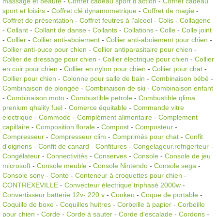
massage et beauté
-
Coffret cadeau sport d'action
-
Coffret cadeau
sport et loisirs
-
Coffret clé dynamometrique
-
Coffret de magie
-
Coffret de présentation
-
Coffret feutres à l'alcool
-
Colis
-
Collagene
-
Collant
-
Collant de danse
-
Collants
-
Collations
-
Colle
-
Colle joint
-
Collier
-
Collier anti-aboiement
-
Collier anti-aboiement pour chien
-
Collier anti-puce pour chien
-
Collier antiparasitaire pour chien
-
Collier de dressage pour chien
-
Collier électrique pour chien
-
Collier
en cuir pour chien
-
Collier en nylon pour chien
-
Collier pour chat
-
Collier pour chien
-
Colonne pour salle de bain
-
Combinaison bébé
-
Combinaison de plongée
-
Combinaison de ski
-
Combinaison enfant
-
Combinaison moto
-
Combustible petrole
-
Combustible qlima
prenium qhality fuel
-
Comerce équitable
-
Commande vitre
electrique
-
Commode
-
Complément alimentaire
-
Complement
capillaire
-
Composition florale
-
Compost
-
Composteur
-
Compresseur
-
Compresseur clim
-
Comprimés pour chat
-
Confit
d'oignons
-
Confit de canard
-
Confitures
-
Congelageur.refrigerteur
-
Congélateur
-
Connectivités
-
Conserves
-
Console
-
Console de jeu
microsoft
-
Console meuble
-
Console Nintendo
-
Console sega
-
Console sony
-
Conte
-
Conteneur à croquettes pour chien
-
CONTREXEVILLE
-
Convecteur électrique triphasé 2000w
-
Convertisseur batterie 12v- 220 v
-
Cookeo
-
Coque de portable
-
Coquille de boxe
-
Coquilles huitres
-
Corbeille à papier
-
Corbeille
pour chien
-
Corde
-
Corde à sauter
-
Corde d'escalade
-
Cordons
-