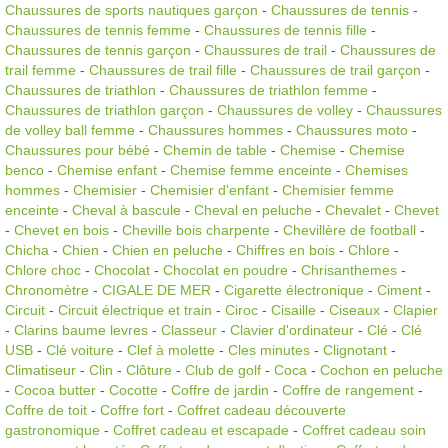
Chaussures de sports nautiques garçon
-
Chaussures de tennis
-
Chaussures de tennis femme
-
Chaussures de tennis fille
-
Chaussures de tennis garçon
-
Chaussures de trail
-
Chaussures de
trail femme
-
Chaussures de trail fille
-
Chaussures de trail garçon
-
Chaussures de triathlon
-
Chaussures de triathlon femme
-
Chaussures de triathlon garçon
-
Chaussures de volley
-
Chaussures
de volley ball femme
-
Chaussures hommes
-
Chaussures moto
-
Chaussures pour bébé
-
Chemin de table
-
Chemise
-
Chemise
benco
-
Chemise enfant
-
Chemise femme enceinte
-
Chemises
hommes
-
Chemisier
-
Chemisier d'enfant
-
Chemisier femme
enceinte
-
Cheval à bascule
-
Cheval en peluche
-
Chevalet
-
Chevet
-
Chevet en bois
-
Cheville bois charpente
-
Chevillère de football
-
Chicha
-
Chien
-
Chien en peluche
-
Chiffres en bois
-
Chlore
-
Chlore choc
-
Chocolat
-
Chocolat en poudre
-
Chrisanthemes
-
Chronomètre
-
CIGALE DE MER
-
Cigarette électronique
-
Ciment
-
Circuit
-
Circuit électrique et train
-
Ciroc
-
Cisaille
-
Ciseaux
-
Clapier
-
Clarins baume levres
-
Classeur
-
Clavier d'ordinateur
-
Clé
-
Clé
USB
-
Clé voiture
-
Clef à molette
-
Cles minutes
-
Clignotant
-
Climatiseur
-
Clin
-
Clôture
-
Club de golf
-
Coca
-
Cochon en peluche
-
Cocoa butter
-
Cocotte
-
Coffre de jardin
-
Coffre de rangement
-
Coffre de toit
-
Coffre fort
-
Coffret cadeau découverte
gastronomique
-
Coffret cadeau et escapade
-
Coffret cadeau soin