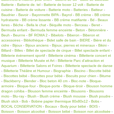
Batterie
-
Batterie de. tel
-
Batterie de boxer 12 volt
-
Batterie de
cuisine
-
Batterie de voiture
-
Batterie moto
-
Batteries
-
Batteur
-
Baudrier
-
Bavoir
-
Bayonnette BIPA
-
Bayrol
-
BB crème
-
BB crème
hydratante
-
BB crème lissante
-
BB crème matifiante
-
Bd
-
Beaux
livres
-
Bêche
-
Bella le chat
-
Béquille moto
-
Berceau
-
Beret
-
Bermuda enfant
-
Bermuda femme enceinte
-
Beton
-
Bétonnière
-
Beuh
-
Beurrre
-
BF ROMA 2
-
Bibelots
-
Biberon
-
Biberon et
accessoires
-
Bibliothèque
-
Bidet salle de bain
-
BIERE
-
Bière et du
cidre
-
Bijoux
-
Bijoux anciens
-
Bijoux, pierres et mineraux
-
Bikini
-
Billard
-
Billes
-
Billet de spectacle de cirque
-
Billet spectacle enfant
-
Billeterie évènement sportif
-
Billetterie cinéma
-
Billetterie concert et
musique
-
Billetterie Musée et Art
-
Billetterie Parc d'attraction et
Aquarium
-
Billetterie Salons et Foires
-
Billetterie spectacle de danse
-
Billetterie Théâtre et Humour
-
Biographie
-
Biscino
-
Biscotte bébé
-
Biscottes bébé
-
Biscottes pour bébé
-
Biscuits pour chien
-
Bitume
-
Blackberry
-
Blender
-
Bloc beton 40 cm
-
Bloc-note
-
Bloque-
armoire
-
Bloque-four
-
Bloque-porte
-
Bloque-tiroir
-
Blouson homme
dragon cohiba
-
Blouson femme enceinte
-
Blousons
-
Blousons
moto
-
Blu-ray
-
Blush
-
Blush crème
-
Blush mousse
-
Blush poudre
-
Blush stick
-
Bob
-
Bobine papier thermique 80x80x12
-
Bobs
-
BOCAL CONSERVATION
-
Bocaux
-
Body pour bébé
-
BOIS
-
Boisson
-
Boisson alcoolisé
-
Boisson bébé
-
Boisson non alcoolisée
-