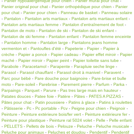
-
Panier hypoallergénique pour chien
-
Panier mural pour chat
-
Panier original pour chat
-
Panier orthopédique pour chien
-
Panier
pour chat
-
Panier pour chien
-
Panneau de basket
-
Panneau solaire
-
Pantalon
-
Pantalon arts martiaux
-
Pantalon arts martiaux enfant
-
Pantalon arts martiaux femme
-
Pantalon d'entraînement de foot
-
Pantalon de moto
-
Pantalon de ski
-
Pantalon de ski enfant
-
Pantalon de ski femme
-
Pantalon enfant
-
Pantalon femme enceinte
-
Pantalon homme
-
Pantalon large
-
Pantalons jeans homme
vermenton et
-
Pantoufles d'été
-
Papeterie
-
Papier
-
Papier à
crèche
-
Papier a poncè
-
Papier cadeau
-
Papier effet miroir
-
Papier
maché
-
Papier miroir
-
Papier peint
-
Papier toilette sans tube
-
Parabole
-
Paracetamol
-
Parapente
-
Parapluie seche linge
-
Parasol
-
Parasol chauffant
-
Parasol droit à manivel
-
Paravent
-
Parc pour bébé
-
Pare douche pour baignoire
-
Pare-brise et bulle
moto
-
Pare-soleil
-
Parebrise
-
Parement pierre
-
Parfum
-
Parka
-
Parpaings
-
Parquet
-
Parure
-
Pas tres large mais en hauteur
-
Patates douces
-
Patee foie
-
Patère
-
Pâtes
-
PATES A PIZZAS
-
Pâtes pour chat
-
Patin poussiere
-
Patins à glace
-
Patins à roulettes
-
Pâtisserie
-
Pc
-
Pc portable
-
Pcv
-
Peigne pour chien
-
Peignoir
-
Peinture
-
Peinture extérieure bois/fer vert
-
Peinture extérieure fer
-
Peinture pour plastique
-
Peinture ral 5024 volet
-
Pelle
-
Pelle enfant
-
PELLETS
-
Pellets de bois
-
Pelouze
-
Peluche
-
Peluche musicale
-
Peluche pour animaux
-
Peluches et doudou
-
Pendentif
-
Pendentif