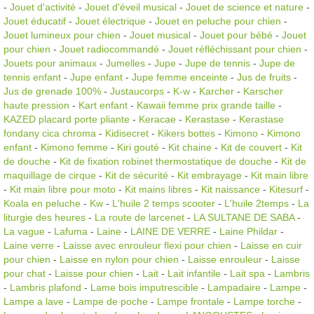
-
Jouet d'activité
-
Jouet d'éveil musical
-
Jouet de science et nature
-
Jouet éducatif
-
Jouet électrique
-
Jouet en peluche pour chien
-
Jouet lumineux pour chien
-
Jouet musical
-
Jouet pour bébé
-
Jouet
pour chien
-
Jouet radiocommandé
-
Jouet réfléchissant pour chien
-
Jouets pour animaux
-
Jumelles
-
Jupe
-
Jupe de tennis
-
Jupe de
tennis enfant
-
Jupe enfant
-
Jupe femme enceinte
-
Jus de fruits
-
Jus de grenade 100%
-
Justaucorps
-
K-w
-
Karcher
-
Karscher
haute pression
-
Kart enfant
-
Kawaii femme prix grande taille
-
KAZED placard porte pliante
-
Keracae
-
Kerastase
-
Kerastase
fondany cica chroma
-
Kidisecret
-
Kikers bottes
-
Kimono
-
Kimono
enfant
-
Kimono femme
-
Kiri gouté
-
Kit chaine
-
Kit de couvert
-
Kit
de douche
-
Kit de fixation robinet thermostatique de douche
-
Kit de
maquillage de cirque
-
Kit de sécurité
-
Kit embrayage
-
Kit main libre
-
Kit main libre pour moto
-
Kit mains libres
-
Kit naissance
-
Kitesurf
-
Koala en peluche
-
Kw
-
L'huile 2 temps scooter
-
L'huile 2temps
-
La
liturgie des heures
-
La route de larcenet
-
LA SULTANE DE SABA
-
La vague
-
Lafuma
-
Laine
-
LAINE DE VERRE
-
Laine Phildar
-
Laine verre
-
Laisse avec enrouleur flexi pour chien
-
Laisse en cuir
pour chien
-
Laisse en nylon pour chien
-
Laisse enrouleur
-
Laisse
pour chat
-
Laisse pour chien
-
Lait
-
Lait infantile
-
Lait spa
-
Lambris
-
Lambris plafond
-
Lame bois imputrescible
-
Lampadaire
-
Lampe
-
Lampe a lave
-
Lampe de poche
-
Lampe frontale
-
Lampe torche
-