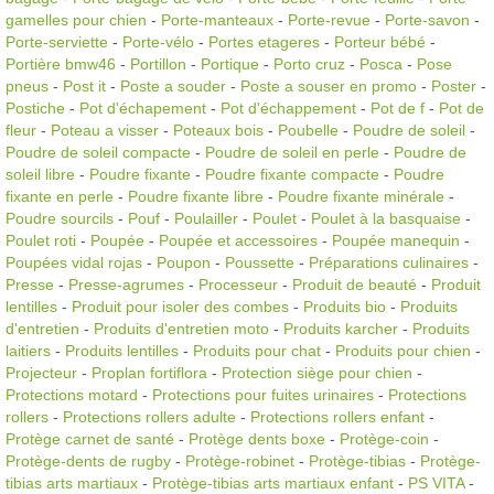
gamelles pour chien
-
Porte-manteaux
-
Porte-revue
-
Porte-savon
-
Porte-serviette
-
Porte-vélo
-
Portes etageres
-
Porteur bébé
-
Portière bmw46
-
Portillon
-
Portique
-
Porto cruz
-
Posca
-
Pose
pneus
-
Post it
-
Poste a souder
-
Poste a souser en promo
-
Poster
-
Postiche
-
Pot d'échapement
-
Pot d'échappement
-
Pot de f
-
Pot de
fleur
-
Poteau a visser
-
Poteaux bois
-
Poubelle
-
Poudre de soleil
-
Poudre de soleil compacte
-
Poudre de soleil en perle
-
Poudre de
soleil libre
-
Poudre fixante
-
Poudre fixante compacte
-
Poudre
fixante en perle
-
Poudre fixante libre
-
Poudre fixante minérale
-
Poudre sourcils
-
Pouf
-
Poulailler
-
Poulet
-
Poulet à la basquaise
-
Poulet roti
-
Poupée
-
Poupée et accessoires
-
Poupée manequin
-
Poupées vidal rojas
-
Poupon
-
Poussette
-
Préparations culinaires
-
Presse
-
Presse-agrumes
-
Processeur
-
Produit de beauté
-
Produit
lentilles
-
Produit pour isoler des combes
-
Produits bio
-
Produits
d'entretien
-
Produits d'entretien moto
-
Produits karcher
-
Produits
laitiers
-
Produits lentilles
-
Produits pour chat
-
Produits pour chien
-
Projecteur
-
Proplan fortiflora
-
Protection siège pour chien
-
Protections motard
-
Protections pour fuites urinaires
-
Protections
rollers
-
Protections rollers adulte
-
Protections rollers enfant
-
Protège carnet de santé
-
Protège dents boxe
-
Protège-coin
-
Protège-dents de rugby
-
Protège-robinet
-
Protège-tibias
-
Protège-
tibias arts martiaux
-
Protège-tibias arts martiaux enfant
-
PS VITA
-