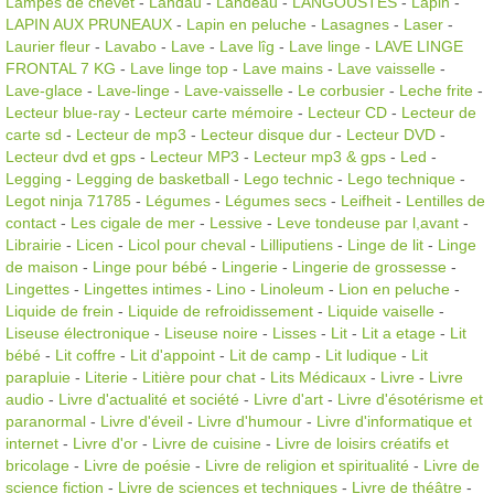
Lampes de chevet
-
Landau
-
Landeau
-
LANGOUSTES
-
Lapin
-
LAPIN AUX PRUNEAUX
-
Lapin en peluche
-
Lasagnes
-
Laser
-
Laurier fleur
-
Lavabo
-
Lave
-
Lave lîg
-
Lave linge
-
LAVE LINGE
FRONTAL 7 KG
-
Lave linge top
-
Lave mains
-
Lave vaisselle
-
Lave-glace
-
Lave-linge
-
Lave-vaisselle
-
Le corbusier
-
Leche frite
-
Lecteur blue-ray
-
Lecteur carte mémoire
-
Lecteur CD
-
Lecteur de
carte sd
-
Lecteur de mp3
-
Lecteur disque dur
-
Lecteur DVD
-
Lecteur dvd et gps
-
Lecteur MP3
-
Lecteur mp3 & gps
-
Led
-
Legging
-
Legging de basketball
-
Lego technic
-
Lego technique
-
Legot ninja 71785
-
Légumes
-
Légumes secs
-
Leifheit
-
Lentilles de
contact
-
Les cigale de mer
-
Lessive
-
Leve tondeuse par l,avant
-
Librairie
-
Licen
-
Licol pour cheval
-
Lilliputiens
-
Linge de lit
-
Linge
de maison
-
Linge pour bébé
-
Lingerie
-
Lingerie de grossesse
-
Lingettes
-
Lingettes intimes
-
Lino
-
Linoleum
-
Lion en peluche
-
Liquide de frein
-
Liquide de refroidissement
-
Liquide vaiselle
-
Liseuse électronique
-
Liseuse noire
-
Lisses
-
Lit
-
Lit a etage
-
Lit
bébé
-
Lit coffre
-
Lit d'appoint
-
Lit de camp
-
Lit ludique
-
Lit
parapluie
-
Literie
-
Litière pour chat
-
Lits Médicaux
-
Livre
-
Livre
audio
-
Livre d'actualité et société
-
Livre d'art
-
Livre d'ésotérisme et
paranormal
-
Livre d'éveil
-
Livre d'humour
-
Livre d'informatique et
internet
-
Livre d'or
-
Livre de cuisine
-
Livre de loisirs créatifs et
bricolage
-
Livre de poésie
-
Livre de religion et spiritualité
-
Livre de
science fiction
-
Livre de sciences et techniques
-
Livre de théâtre
-