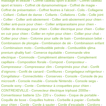
massage et beauté
-
Coffret cadeau sport d'action
-
Coffret cadeau
sport et loisirs
-
Coffret clé dynamometrique
-
Coffret de magie
-
Coffret de présentation
-
Coffret feutres à l'alcool
-
Colis
-
Collagene
-
Collant
-
Collant de danse
-
Collants
-
Collations
-
Colle
-
Colle joint
-
Collier
-
Collier anti-aboiement
-
Collier anti-aboiement pour chien
-
Collier anti-puce pour chien
-
Collier antiparasitaire pour chien
-
Collier de dressage pour chien
-
Collier électrique pour chien
-
Collier
en cuir pour chien
-
Collier en nylon pour chien
-
Collier pour chat
-
Collier pour chien
-
Colonne pour salle de bain
-
Combinaison bébé
-
Combinaison de plongée
-
Combinaison de ski
-
Combinaison enfant
-
Combinaison moto
-
Combustible petrole
-
Combustible qlima
prenium qhality fuel
-
Comerce équitable
-
Commande vitre
electrique
-
Commode
-
Complément alimentaire
-
Complement
capillaire
-
Composition florale
-
Compost
-
Composteur
-
Compresseur
-
Compresseur clim
-
Comprimés pour chat
-
Confit
d'oignons
-
Confit de canard
-
Confitures
-
Congelageur.refrigerteur
-
Congélateur
-
Connectivités
-
Conserves
-
Console
-
Console de jeu
microsoft
-
Console meuble
-
Console Nintendo
-
Console sega
-
Console sony
-
Conte
-
Conteneur à croquettes pour chien
-
CONTREXEVILLE
-
Convecteur électrique triphasé 2000w
-
Convertisseur batterie 12v- 220 v
-
Cookeo
-
Coque de portable
-
Coquille de boxe
-
Coquilles huitres
-
Corbeille à papier
-
Corbeille
pour chien
-
Corde
-
Corde à sauter
-
Corde d'escalade
-
Cordons
-