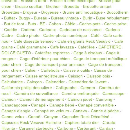
cheveux
-
Brosse à dent
-
Brosse à dent électrique
-
Brosse pour
chien
-
Brosse souflan
-
Brother
-
Brouette
-
Brouette enfant
-
Brouettes
-
Broyeur
-
Broyeuse
-
Brume anti moustique
-
Buccotherm
-
Buffet
-
Buggy
-
Bureau
-
Bureau vintage
-
Burin
-
Buse refoulement
-
But de foot
-
Buts
-
BZ
-
Caban
-
Câble
-
Cache-pots
-
Cache-prise
-
Caddie
-
Cadeau
-
Cadeaux
-
Cadeaux de naissance
-
Cadena
-
Cadre
-
Cadre photo
-
Cadre photo numérique
-
Café
-
Cafe carte
nour
-
Café dosestte senseo
-
Café en grains Reck Vésuvio
-
Cafe
grains
-
Café grammaire
-
Cafe lavazza
-
Cafetière
-
CAFETIERE
DOLCE GUSTO
-
Cafetière expresso
-
Cage à oiseaux
-
Cage à
rongeur
-
Cage d'intérieur pour chien
-
Cage de transport métallique
pour chien
-
Cage de transport pour animaux
-
Cage de transport
pour chien
-
Cahier
-
Caillebotis
-
Caisse à outils
-
Caisse de
rangement
-
Caisse enregistreuse
-
Caisson
-
Caisson bois
-
Calculatrice
-
Caleçon
-
Calendrier
-
Calendrier de l'avent
-
Califormia phillip desouliere
-
Calligraphe
-
Camera
-
Caméra de
recul
-
Caméra de surveillance
-
Caméra embarquée
-
Camescope
-
Camion
-
Camion déménagement
-
Camion jouet
-
Camping
-
Canadagoose
-
Canapé
-
Canapé bébé
-
Canapé convertible
-
Canapé d'angle
-
Canapé en velours
-
Caneva
-
Canne à pêche
-
Canne velux
-
Canoë
-
Canyon
-
Capsules Reck Décaféiné
-
Capsules Reck Vesuvio Ristretto
-
Capture totale dior
-
Carafe
filtrante
-
Caramel starbucks
-
Carbone
-
Carburant
-
Cardan
-