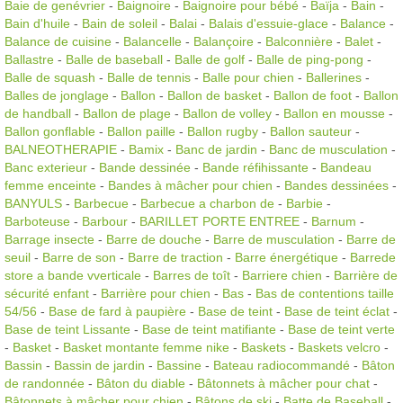
Baie de genévrier
-
Baignoire
-
Baignoire pour bébé
-
Baïja
-
Bain
-
Bain d'huile
-
Bain de soleil
-
Balai
-
Balais d'essuie-glace
-
Balance
-
Balance de cuisine
-
Balancelle
-
Balançoire
-
Balconnière
-
Balet
-
Ballastre
-
Balle de baseball
-
Balle de golf
-
Balle de ping-pong
-
Balle de squash
-
Balle de tennis
-
Balle pour chien
-
Ballerines
-
Balles de jonglage
-
Ballon
-
Ballon de basket
-
Ballon de foot
-
Ballon
de handball
-
Ballon de plage
-
Ballon de volley
-
Ballon en mousse
-
Ballon gonflable
-
Ballon paille
-
Ballon rugby
-
Ballon sauteur
-
BALNEOTHERAPIE
-
Bamix
-
Banc de jardin
-
Banc de musculation
-
Banc exterieur
-
Bande dessinée
-
Bande réfihissante
-
Bandeau
femme enceinte
-
Bandes à mâcher pour chien
-
Bandes dessinées
-
BANYULS
-
Barbecue
-
Barbecue a charbon de
-
Barbie
-
Barboteuse
-
Barbour
-
BARILLET PORTE ENTREE
-
Barnum
-
Barrage insecte
-
Barre de douche
-
Barre de musculation
-
Barre de
seuil
-
Barre de son
-
Barre de traction
-
Barre énergétique
-
Barrede
store a bande vverticale
-
Barres de toît
-
Barriere chien
-
Barrière de
sécurité enfant
-
Barrière pour chien
-
Bas
-
Bas de contentions taille
54/56
-
Base de fard à paupière
-
Base de teint
-
Base de teint éclat
-
Base de teint Lissante
-
Base de teint matifiante
-
Base de teint verte
-
Basket
-
Basket montante femme nike
-
Baskets
-
Baskets velcro
-
Bassin
-
Bassin de jardin
-
Bassine
-
Bateau radiocommandé
-
Bâton
de randonnée
-
Bâton du diable
-
Bâtonnets à mâcher pour chat
-
Bâtonnets à mâcher pour chien
-
Bâtons de ski
-
Batte de Baseball
-