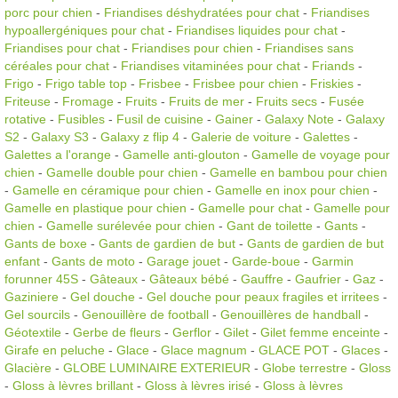
porc pour chien
-
Friandises déshydratées pour chat
-
Friandises
hypoallergéniques pour chat
-
Friandises liquides pour chat
-
Friandises pour chat
-
Friandises pour chien
-
Friandises sans
céréales pour chat
-
Friandises vitaminées pour chat
-
Friands
-
Frigo
-
Frigo table top
-
Frisbee
-
Frisbee pour chien
-
Friskies
-
Friteuse
-
Fromage
-
Fruits
-
Fruits de mer
-
Fruits secs
-
Fusée
rotative
-
Fusibles
-
Fusil de cuisine
-
Gainer
-
Galaxy Note
-
Galaxy
S2
-
Galaxy S3
-
Galaxy z flip 4
-
Galerie de voiture
-
Galettes
-
Galettes a l'orange
-
Gamelle anti-glouton
-
Gamelle de voyage pour
chien
-
Gamelle double pour chien
-
Gamelle en bambou pour chien
-
Gamelle en céramique pour chien
-
Gamelle en inox pour chien
-
Gamelle en plastique pour chien
-
Gamelle pour chat
-
Gamelle pour
chien
-
Gamelle surélevée pour chien
-
Gant de toilette
-
Gants
-
Gants de boxe
-
Gants de gardien de but
-
Gants de gardien de but
enfant
-
Gants de moto
-
Garage jouet
-
Garde-boue
-
Garmin
forunner 45S
-
Gâteaux
-
Gâteaux bébé
-
Gauffre
-
Gaufrier
-
Gaz
-
Gaziniere
-
Gel douche
-
Gel douche pour peaux fragiles et irritees
-
Gel sourcils
-
Genouillère de football
-
Genouillères de handball
-
Géotextile
-
Gerbe de fleurs
-
Gerflor
-
Gilet
-
Gilet femme enceinte
-
Girafe en peluche
-
Glace
-
Glace magnum
-
GLACE POT
-
Glaces
-
Glacière
-
GLOBE LUMINAIRE EXTERIEUR
-
Globe terrestre
-
Gloss
-
Gloss à lèvres brillant
-
Gloss à lèvres irisé
-
Gloss à lèvres