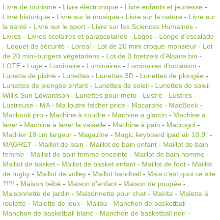
Livre de tourisme
-
Livre électronique
-
Livre enfants et jeunesse
-
Livre historique
-
Livre sur la musique
-
Livre sur la nature
-
Livre sur
la santé
-
Livre sur le sport
-
Livre sur les Sciences Humaines
-
Livres
-
Livres scolaires et parascolaires
-
Logos
-
Longe d'escalade
-
Loquet de sécurité
-
Loreal
-
Lot de 20 mini croque-monsieur
-
Lot
de 20 mini-burgers végétariens
-
Lot de 3 bretzels d’Alsace bio
-
LOTE
-
Luge
-
Luminaire
-
Luminaires
-
Luminaires d'occasion
-
Lunette de pisine
-
Lunettes
-
Lunettes 3D
-
Lunettes de plongée
-
Lunettes de plongée enfant
-
Lunettes de soleil
-
Lunettes de soleil
Willis Sun Edwardson
-
Lunettes pour moto
-
Lustre
-
Lustres
-
Lustreuse
-
MA
-
Ma loutre fischer price
-
Macarons
-
MacBook
-
Macbook pro
-
Machine à coudre
-
Machine a glacon
-
Machine a
laver
-
Machine a laver la vaiselle
-
Machine à pain
-
Macrogol
-
Madrier 18 cm largeur
-
Magazine
-
Magic keyboard ipad air 10.9"
-
MAGRET
-
Maillot de bain
-
Maillot de bain enfant
-
Maillot de bain
femme
-
Maillot de bain femme enceinte
-
Maillot de bain homme
-
Maillot de basket
-
Maillot de basket enfant
-
Maillot de foot
-
Maillot
de rugby
-
Maillot de volley
-
Maillot handball
-
Mais c'est quoi ce site
?!?!
-
Maison bébé
-
Maison d'enfant
-
Maison de poupée
-
Maisonnette de jardin
-
Maisonnette pour chat
-
Makita
-
Malette à
roulette
-
Malette de jeux
-
Malibu
-
Manchon de basketball
-
Manchon de basketball blanc
-
Manchon de basketball noir
-