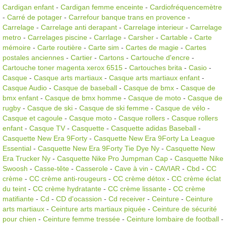
Cardigan enfant
-
Cardigan femme enceinte
-
Cardiofréquencemètre
-
Carré de potager
-
Carrefour banque trans en provence
-
Carrelage
-
Carrelage anti derapant
-
Carrelage interieur
-
Carrelage
metro
-
Carrelages piscine
-
Carrlage
-
Carsher
-
Cartable
-
Carte
mémoire
-
Carte routière
-
Carte sim
-
Cartes de magie
-
Cartes
postales anciennes
-
Cartier
-
Cartons
-
Cartouche d'encre
-
Cartouche toner magenta xerox 6515
-
Cartouches brita
-
Casio
-
Casque
-
Casque arts martiaux
-
Casque arts martiaux enfant
-
Casque Audio
-
Casque de baseball
-
Casque de bmx
-
Casque de
bmx enfant
-
Casque de bmx homme
-
Casque de moto
-
Casque de
rugby
-
Casque de ski
-
Casque de ski femme
-
Casque de vélo
-
Casque et cagoule
-
Casque moto
-
Casque rollers
-
Casque rollers
enfant
-
Casque TV
-
Casquette
-
Casquette adidas Baseball
-
Casquette New Era 9Forty
-
Casquette New Era 9Forty La League
Essential
-
Casquette New Era 9Forty Tie Dye Ny
-
Casquette New
Era Trucker Ny
-
Casquette Nike Pro Jumpman Cap
-
Casquette Nike
Swoosh
-
Casse-tête
-
Casserole
-
Cave à vin
-
CAVIAR
-
Cbd
-
CC
crème
-
CC crème anti-rougeurs
-
CC crème détox
-
CC crème éclat
du teint
-
CC crème hydratante
-
CC crème lissante
-
CC crème
matifiante
-
Cd
-
CD d'ocassion
-
Cd receiver
-
Ceinture
-
Ceinture
arts martiaux
-
Ceinture arts martiaux piquée
-
Ceinture de sécurité
pour chien
-
Ceinture femme tressée
-
Ceinture lombaire de football
-