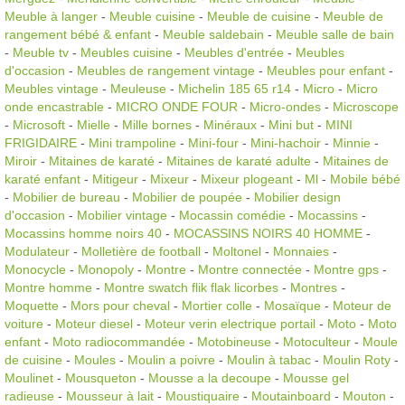
Meuble à langer
-
Meuble cuisine
-
Meuble de cuisine
-
Meuble de
rangement bébé & enfant
-
Meuble saldebain
-
Meuble salle de bain
-
Meuble tv
-
Meubles cuisine
-
Meubles d'entrée
-
Meubles
d'occasion
-
Meubles de rangement vintage
-
Meubles pour enfant
-
Meubles vintage
-
Meuleuse
-
Michelin 185 65 r14
-
Micro
-
Micro
onde encastrable
-
MICRO ONDE FOUR
-
Micro-ondes
-
Microscope
-
Microsoft
-
Mielle
-
Mille bornes
-
Minéraux
-
Mini but
-
MINI
FRIGIDAIRE
-
Mini trampoline
-
Mini-four
-
Mini-hachoir
-
Minnie
-
Miroir
-
Mitaines de karaté
-
Mitaines de karaté adulte
-
Mitaines de
karaté enfant
-
Mitigeur
-
Mixeur
-
Mixeur plogeant
-
Ml
-
Mobile bébé
-
Mobilier de bureau
-
Mobilier de poupée
-
Mobilier design
d'occasion
-
Mobilier vintage
-
Mocassin comédie
-
Mocassins
-
Mocassins homme noirs 40
-
MOCASSINS NOIRS 40 HOMME
-
Modulateur
-
Molletière de football
-
Moltonel
-
Monnaies
-
Monocycle
-
Monopoly
-
Montre
-
Montre connectée
-
Montre gps
-
Montre homme
-
Montre swatch flik flak licorbes
-
Montres
-
Moquette
-
Mors pour cheval
-
Mortier colle
-
Mosaïque
-
Moteur de
voiture
-
Moteur diesel
-
Moteur verin electrique portail
-
Moto
-
Moto
enfant
-
Moto radiocommandée
-
Motobineuse
-
Motoculteur
-
Moule
de cuisine
-
Moules
-
Moulin a poivre
-
Moulin à tabac
-
Moulin Roty
-
Moulinet
-
Mousqueton
-
Mousse a la decoupe
-
Mousse gel
radieuse
-
Mousseur à lait
-
Moustiquaire
-
Moutainboard
-
Mouton
-