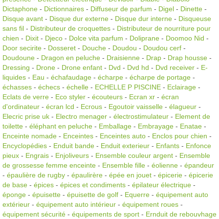
Dictaphone
-
Dictionnaires
-
Diffuseur de parfum
-
Digel
-
Dinette
-
Disque avant
-
Disque dur externe
-
Disque dur interne
-
Disqueuse
sans fil
-
Distributeur de croquettes
-
Distributeur de nourriture pour
chien
-
Dixit
-
Djeco
-
Dolce vita parfum
-
Doliprane
-
Doomoo Nid
-
Door secirite
-
Dosseret
-
Douche
-
Doudou
-
Doudou cerf
-
Doudoune
-
Dragon en peluche
-
Draisienne
-
Drap
-
Drap housse
-
Dressing
-
Drone
-
Drone enfant
-
Dvd
-
Dvd hd
-
Dvd receiver
-
E-
liquides
-
Eau
-
échafaudage
-
écharpe
-
écharpe de portage
-
échasses
-
échecs
-
échelle
-
ECHELLE P PISCINE
-
Eclairage
-
Eclats de verre
-
Eco styler
-
écouteurs
-
Ecran xr
-
écran
d'ordinateur
-
écran lcd
-
Ecrous
-
Egoutoir vaisselle
-
élagueur
-
Elecric prise uk
-
Electro menager
-
électrostimulateur
-
Element de
toilette
-
éléphant en peluche
-
Emballage
-
Embrayage
-
Enatae
-
Enceinte nomade
-
Enceintes
-
Enceintes auto
-
Enclos pour chien
-
Encyclopédies
-
Enduit bande
-
Enduit exterieur
-
Enfants
-
Enfonce
pieux
-
Engrais
-
Enjoliveurs
-
Ensemble couleur argent
-
Ensemble
de grossesse femme enceinte
-
Ensemble fille
-
éolienne
-
épandeur
-
épaulière de rugby
-
épaulirère
-
épée en jouet
-
épicerie
-
épicerie
de base
-
épices
-
épices et condiments
-
épilateur électrique
-
éponge
-
épuisette
-
épuisette de golf
-
Equerre
-
équipement auto
extérieur
-
équipement auto intérieur
-
équipement roues
-
équipement sécurité
-
équipements de sport
-
Ernduit de rebouvhage