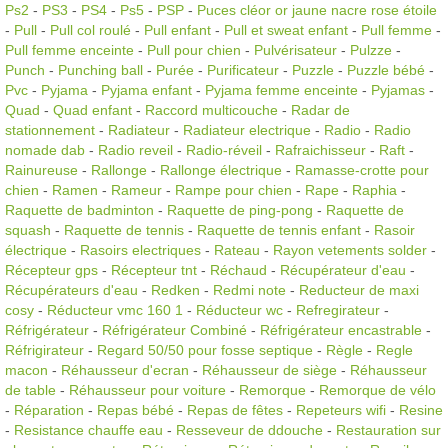
Ps2
-
PS3
-
PS4
-
Ps5
-
PSP
-
Puces cléor or jaune nacre rose étoile
-
Pull
-
Pull col roulé
-
Pull enfant
-
Pull et sweat enfant
-
Pull femme
-
Pull femme enceinte
-
Pull pour chien
-
Pulvérisateur
-
Pulzze
-
Punch
-
Punching ball
-
Purée
-
Purificateur
-
Puzzle
-
Puzzle bébé
-
Pvc
-
Pyjama
-
Pyjama enfant
-
Pyjama femme enceinte
-
Pyjamas
-
Quad
-
Quad enfant
-
Raccord multicouche
-
Radar de
stationnement
-
Radiateur
-
Radiateur electrique
-
Radio
-
Radio
nomade dab
-
Radio reveil
-
Radio-réveil
-
Rafraichisseur
-
Raft
-
Rainureuse
-
Rallonge
-
Rallonge électrique
-
Ramasse-crotte pour
chien
-
Ramen
-
Rameur
-
Rampe pour chien
-
Rape
-
Raphia
-
Raquette de badminton
-
Raquette de ping-pong
-
Raquette de
squash
-
Raquette de tennis
-
Raquette de tennis enfant
-
Rasoir
électrique
-
Rasoirs electriques
-
Rateau
-
Rayon vetements solder
-
Récepteur gps
-
Récepteur tnt
-
Réchaud
-
Récupérateur d'eau
-
Récupérateurs d'eau
-
Redken
-
Redmi note
-
Reducteur de maxi
cosy
-
Réducteur vmc 160 1
-
Réducteur wc
-
Refregirateur
-
Réfrigérateur
-
Réfrigérateur Combiné
-
Réfrigérateur encastrable
-
Réfrigirateur
-
Regard 50/50 pour fosse septique
-
Règle
-
Regle
macon
-
Réhausseur d'ecran
-
Réhausseur de siège
-
Réhausseur
de table
-
Réhausseur pour voiture
-
Remorque
-
Remorque de vélo
-
Réparation
-
Repas bébé
-
Repas de fêtes
-
Repeteurs wifi
-
Resine
-
Resistance chauffe eau
-
Resseveur de ddouche
-
Restauration sur