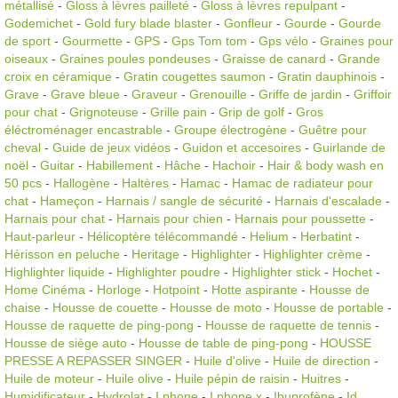
métallisé
-
Gloss à lèvres pailleté
-
Gloss à lèvres repulpant
-
Godemichet
-
Gold fury blade blaster
-
Gonfleur
-
Gourde
-
Gourde
de sport
-
Gourmette
-
GPS
-
Gps Tom tom
-
Gps vélo
-
Graines pour
oiseaux
-
Graines poules pondeuses
-
Graisse de canard
-
Grande
croix en céramique
-
Gratin cougettes saumon
-
Gratin dauphinois
-
Grave
-
Grave bleue
-
Graveur
-
Grenouille
-
Griffe de jardin
-
Griffoir
pour chat
-
Grignoteuse
-
Grille pain
-
Grip de golf
-
Gros
éléctroménager encastrable
-
Groupe électrogène
-
Guêtre pour
cheval
-
Guide de jeux vidéos
-
Guidon et accesoires
-
Guirlande de
noël
-
Guitar
-
Habillement
-
Hâche
-
Hachoir
-
Hair & body wash en
50 pcs
-
Hallogène
-
Haltères
-
Hamac
-
Hamac de radiateur pour
chat
-
Hameçon
-
Harnais / sangle de sécurité
-
Harnais d'escalade
-
Harnais pour chat
-
Harnais pour chien
-
Harnais pour poussette
-
Haut-parleur
-
Hélicoptère télécommandé
-
Helium
-
Herbatint
-
Hérisson en peluche
-
Heritage
-
Highlighter
-
Highlighter crème
-
Highlighter liquide
-
Highlighter poudre
-
Highlighter stick
-
Hochet
-
Home Cinéma
-
Horloge
-
Hotpoint
-
Hotte aspirante
-
Housse de
chaise
-
Housse de couette
-
Housse de moto
-
Housse de portable
-
Housse de raquette de ping-pong
-
Housse de raquette de tennis
-
Housse de siège auto
-
Housse de table de ping-pong
-
HOUSSE
PRESSE A REPASSER SINGER
-
Huile d'olive
-
Huile de direction
-
Huile de moteur
-
Huile olive
-
Huile pépin de raisin
-
Huitres
-
Humidificateur
-
Hydrolat
-
I phone
-
I phone x
-
Ibuprofène
-
Id