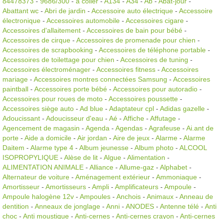
84478373
-
9686/300
-
à coller
-
A134
-
A34
-
Ab
-
Abat-jour
-
Abattant wc
-
Abri de jardin
-
Accessoire auto électrique
-
Accessoire
électronique
-
Accessoires automobile
-
Accessoires cigare
-
Accessoires d'allaitement
-
Accessoires de bain pour bébé
-
Accessoires de cirque
-
Accessoires de promenade pour chien
-
Accessoires de scrapbooking
-
Accessoires de téléphone portable
-
Accessoires de toilettage pour chien
-
Accessoires de tuning
-
Accessoires électroménager
-
Accessoires fitness
-
Accessoires
mariage
-
Accessoires montres connectées Samsung
-
Accessoires
paintball
-
Accessoires porte bébé
-
Accessoires pour autoradio
-
Accessoires pour roues de moto
-
Accessoires poussette
-
Accessoires siège auto
-
Ad blue
-
Adaptateur cpl
-
Adidas gazelle
-
Adoucissant
-
Adoucisseur d'eau
-
Aé
-
Affiche
-
Affutage
-
Agencement de magasin
-
Agenda
-
Agendas
-
Agrafeuse
-
Ai.ant de
porte
-
Aide a domicile
-
Air jordan
-
Aire de jeux
-
Alarme
-
Alarme
Daitem
-
Alarme type 4
-
Album jeunesse
-
Album photo
-
ALCOOL
ISOPROPYLIQUE
-
Alèse de lit
-
Algue
-
Alimentation
-
ALIMENTATION ANIMALE
-
Alliance
-
Allume-gaz
-
Alphabet
-
Alternateur de voiture
-
Aménagement extérieur
-
Ammoniaque
-
Amortisseur
-
Amortisseurs
-
Ampli
-
Amplificateurs
-
Ampoule
-
Ampoule halogène 12v
-
Ampoules
-
Anchois
-
Animaux
-
Anneau de
dentition
-
Anneaux de jonglage
-
Anni
-
ANODES
-
Antenne télé
-
Anti
choc
-
Anti moustique
-
Anti-cernes
-
Anti-cernes crayon
-
Anti-cernes