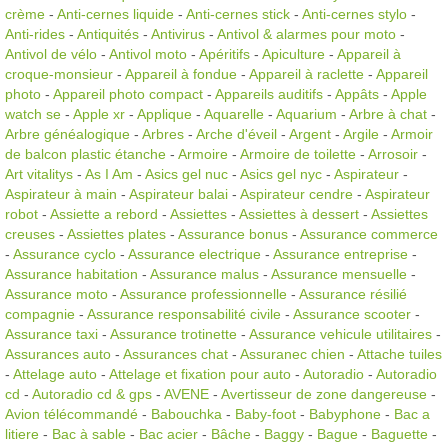
crème
-
Anti-cernes liquide
-
Anti-cernes stick
-
Anti-cernes stylo
-
Anti-rides
-
Antiquités
-
Antivirus
-
Antivol & alarmes pour moto
-
Antivol de vélo
-
Antivol moto
-
Apéritifs
-
Apiculture
-
Appareil à
croque-monsieur
-
Appareil à fondue
-
Appareil à raclette
-
Appareil
photo
-
Appareil photo compact
-
Appareils auditifs
-
Appâts
-
Apple
watch se
-
Apple xr
-
Applique
-
Aquarelle
-
Aquarium
-
Arbre à chat
-
Arbre généalogique
-
Arbres
-
Arche d'éveil
-
Argent
-
Argile
-
Armoir
de balcon plastic étanche
-
Armoire
-
Armoire de toilette
-
Arrosoir
-
Art vitalitys
-
As I Am
-
Asics gel nuc
-
Asics gel nyc
-
Aspirateur
-
Aspirateur à main
-
Aspirateur balai
-
Aspirateur cendre
-
Aspirateur
robot
-
Assiette a rebord
-
Assiettes
-
Assiettes à dessert
-
Assiettes
creuses
-
Assiettes plates
-
Assurance bonus
-
Assurance commerce
-
Assurance cyclo
-
Assurance electrique
-
Assurance entreprise
-
Assurance habitation
-
Assurance malus
-
Assurance mensuelle
-
Assurance moto
-
Assurance professionnelle
-
Assurance résilié
compagnie
-
Assurance responsabilité civile
-
Assurance scooter
-
Assurance taxi
-
Assurance trotinette
-
Assurance vehicule utilitaires
-
Assurances auto
-
Assurances chat
-
Assuranec chien
-
Attache tuiles
-
Attelage auto
-
Attelage et fixation pour auto
-
Autoradio
-
Autoradio
cd
-
Autoradio cd & gps
-
AVENE
-
Avertisseur de zone dangereuse
-
Avion télécommandé
-
Babouchka
-
Baby-foot
-
Babyphone
-
Bac a
litiere
-
Bac à sable
-
Bac acier
-
Bâche
-
Baggy
-
Bague
-
Baguette
-