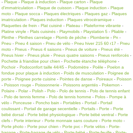
-
Plaque
-
Plaque à induction
-
Plaque carton
-
Plaque
d'immatriculation
-
Plaque de cuisson
-
Plaque induction
-
Plaque
moto
-
Plaque socca
-
Plaques électriques
-
Plaques gaz
-
Plaques
imatriculation
-
Plaques induction
-
Plaques vitrocéramique
-
Plaquettes de frein
-
Plat cuisiné
-
Plateau
-
Plateforme vibrante
-
Platine vinyle
-
Plats cuisinés
-
Playmobils
-
Playstation 5
-
Pliable
-
Plinthe
-
Plinthes carrelage
-
Plomb de pêche
-
Plomberie
-
Pn
-
Pneu
-
Pneu 4 saison
-
Pneu de vélo
-
Pneu hiver 215 60 r17
-
Pneu
moto
-
Pneus
-
Pneus 4 saisons
-
Pneus de voiture
-
Pneus été
-
Pneus hiver
-
Pneus pluie
-
Pneus quatre saisons
-
Pneus renforcés
-
Pochette à friandise pour chien
-
Pochette étanche téléphone
-
Pochoir
-
Podoconfort taille 44/45
-
Podomètre
-
Poêle
-
Poelon a
fondue pour plaque à induction
-
Poids de musculation
-
Poignee de
porte
-
Poignee porte cuisine
-
Pointes de danse
-
Poireaux
-
Poisson
-
Poisson rouge
-
Poissonnerie
-
Poissons argentés
-
Pokemon
-
Polaire
-
Polar
-
Polish
-
Polo
-
Polo de tennis
-
Polo de tennis enfant
-
Polo de tennis femme
-
Polo de tennis homme
-
Polos
-
Pompe à
vélo
-
Ponceuse
-
Poncho bain
-
Portables
-
Portail
-
Portail
coulissant
-
Portail de garage secentielle
-
Portails
-
Porte
-
Porte
bébé dorsal
-
Porte bébé physiologique
-
Porte bébé ventral
-
Porte
clefs
-
Porte interieur
-
Porte monnaie sans couture
-
Porte moto
-
Porte photo
-
Porte pour chien
-
Porte pvc
-
Porte vélos
-
Porte-
bagage
-
Porte-bagage de vélo
-
Porte-bébé
-
Porte-feuille
-
Porte-