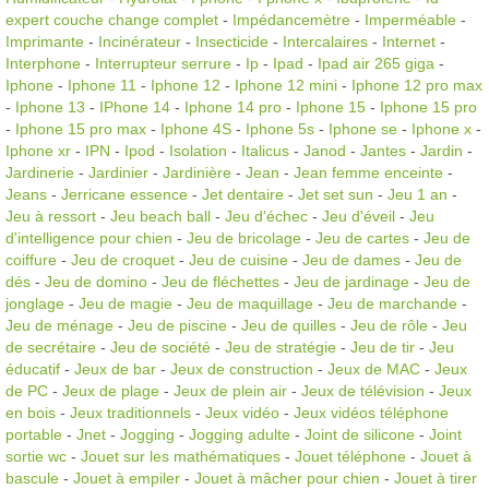
expert couche change complet
-
Impédancemètre
-
Imperméable
-
Imprimante
-
Incinérateur
-
Insecticide
-
Intercalaires
-
Internet
-
Interphone
-
Interrupteur serrure
-
Ip
-
Ipad
-
Ipad air 265 giga
-
Iphone
-
Iphone 11
-
Iphone 12
-
Iphone 12 mini
-
Iphone 12 pro max
-
Iphone 13
-
IPhone 14
-
Iphone 14 pro
-
Iphone 15
-
Iphone 15 pro
-
Iphone 15 pro max
-
Iphone 4S
-
Iphone 5s
-
Iphone se
-
Iphone x
-
Iphone xr
-
IPN
-
Ipod
-
Isolation
-
Italicus
-
Janod
-
Jantes
-
Jardin
-
Jardinerie
-
Jardinier
-
Jardinière
-
Jean
-
Jean femme enceinte
-
Jeans
-
Jerricane essence
-
Jet dentaire
-
Jet set sun
-
Jeu 1 an
-
Jeu à ressort
-
Jeu beach ball
-
Jeu d'échec
-
Jeu d'éveil
-
Jeu
d'intelligence pour chien
-
Jeu de bricolage
-
Jeu de cartes
-
Jeu de
coiffure
-
Jeu de croquet
-
Jeu de cuisine
-
Jeu de dames
-
Jeu de
dés
-
Jeu de domino
-
Jeu de fléchettes
-
Jeu de jardinage
-
Jeu de
jonglage
-
Jeu de magie
-
Jeu de maquillage
-
Jeu de marchande
-
Jeu de ménage
-
Jeu de piscine
-
Jeu de quilles
-
Jeu de rôle
-
Jeu
de secrétaire
-
Jeu de société
-
Jeu de stratégie
-
Jeu de tir
-
Jeu
éducatif
-
Jeux de bar
-
Jeux de construction
-
Jeux de MAC
-
Jeux
de PC
-
Jeux de plage
-
Jeux de plein air
-
Jeux de télévision
-
Jeux
en bois
-
Jeux traditionnels
-
Jeux vidéo
-
Jeux vidéos téléphone
portable
-
Jnet
-
Jogging
-
Jogging adulte
-
Joint de silicone
-
Joint
sortie wc
-
Jouet sur les mathématiques
-
Jouet téléphone
-
Jouet à
bascule
-
Jouet à empiler
-
Jouet à mâcher pour chien
-
Jouet à tirer