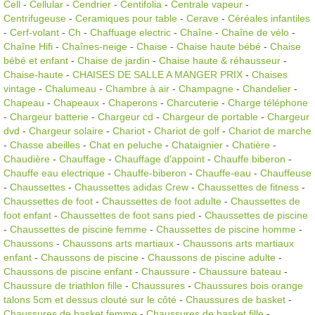
Cell
-
Cellular
-
Cendrier
-
Centifolia
-
Centrale vapeur
-
Centrifugeuse
-
Ceramiques pour table
-
Cerave
-
Céréales infantiles
-
Cerf-volant
-
Ch
-
Chaffuage electric
-
Chaîne
-
Chaîne de vélo
-
Chaîne Hifi
-
Chaînes-neige
-
Chaise
-
Chaise haute bébé
-
Chaise
bébé et enfant
-
Chaise de jardin
-
Chaise haute & réhausseur
-
Chaise-haute
-
CHAISES DE SALLE A MANGER PRIX
-
Chaises
vintage
-
Chalumeau
-
Chambre à air
-
Champagne
-
Chandelier
-
Chapeau
-
Chapeaux
-
Chaperons
-
Charcuterie
-
Charge téléphone
-
Chargeur batterie
-
Chargeur cd
-
Chargeur de portable
-
Chargeur
dvd
-
Chargeur solaire
-
Chariot
-
Chariot de golf
-
Chariot de marche
-
Chasse abeilles
-
Chat en peluche
-
Chataignier
-
Chatière
-
Chaudière
-
Chauffage
-
Chauffage d'appoint
-
Chauffe biberon
-
Chauffe eau electrique
-
Chauffe-biberon
-
Chauffe-eau
-
Chauffeuse
-
Chaussettes
-
Chaussettes adidas Crew
-
Chaussettes de fitness
-
Chaussettes de foot
-
Chaussettes de foot adulte
-
Chaussettes de
foot enfant
-
Chaussettes de foot sans pied
-
Chaussettes de piscine
-
Chaussettes de piscine femme
-
Chaussettes de piscine homme
-
Chaussons
-
Chaussons arts martiaux
-
Chaussons arts martiaux
enfant
-
Chaussons de piscine
-
Chaussons de piscine adulte
-
Chaussons de piscine enfant
-
Chaussure
-
Chaussure bateau
-
Chaussure de triathlon fille
-
Chaussures
-
Chaussures bois orange
talons 5cm et dessus clouté sur le côté
-
Chaussures de basket
-
Chaussures de basket femme
-
Chaussures de basket fille
-