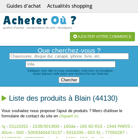
Guides d'achat
Actualités shopping
Acheter
Où
?
guides d'achat - comparateur de prix - boutiques
AJOUTER VOTRE COMMERCE
Que cherchez-vous ?
Indiquez une ville si vous souhaitez chercher en boutique,
sinon laissez vide pour une recherche sur Internet
Liste des produits à Blain (44130)
Vous souhaitez nous proposer l'ajout de produits ? Merci d'utiliser le
formulaire de contact du site en
cliquant ici
.
!q
-
01110261
-
1538/301/800
-
160de
-
165 60 R15
-
1944 PARIS
-
40cm
-
500
-
50593404474137
-
5916200
-
603 XL
-
77050287
-