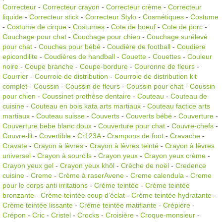
Correcteur
-
Correcteur crayon
-
Correcteur crème
-
Correcteur
liquide
-
Correcteur stick
-
Correcteur Stylo
-
Cosmétiques
-
Costume
-
Costume de cirque
-
Costumes
-
Cote de boeuf
-
Cote de porc
-
Couchage pour chat
-
Couchage pour chien
-
Couchage surélevé
pour chat
-
Couches pour bébé
-
Coudière de football
-
Coudiere
epicondilite
-
Coudières de handball
-
Couette
-
Couettes
-
Couleur
noire
-
Coupe branche
-
Coupe-bordure
-
Couronne de fleurs
-
Courrier
-
Courroie de distribution
-
Courroie de distribution kit
complet
-
Coussin
-
Coussin de fleurs
-
Coussin pour chat
-
Coussin
pour chien
-
Coussinet prothèse dentaire
-
Couteau
-
Couteau de
cuisine
-
Couteau en bois kata arts martiaux
-
Couteau factice arts
martiaux
-
Couteau suisse
-
Couverts
-
Couverts bébé
-
Couverture
-
Couverture bebe blanc doux
-
Couverture pour chat
-
Couvre-chefs
-
Couvre-lit
-
Covertible
-
Cr123A
-
Crampons de foot
-
Cravache
-
Cravate
-
Crayon à lèvres
-
Crayon à lèvres teinté
-
Crayon à lèvres
universel
-
Crayon à sourcils
-
Crayon yeux
-
Crayon yeux crème
-
Crayon yeux gel
-
Crayon yeux khôl
-
Crèche de noël
-
Credence
cuisine
-
Creme
-
Crème à raserAvene
-
Creme calendula
-
Creme
pour le corps anti irritations
-
Crème teintée
-
Crème teintée
bronzante
-
Crème teintée coup d’éclat
-
Crème teintée hydratante
-
Crème teintée lissante
-
Crème teintée matifiante
-
Crépière
-
Crépon
-
Cric
-
Cristel
-
Crocks
-
Croisière
-
Croque-monsieur
-