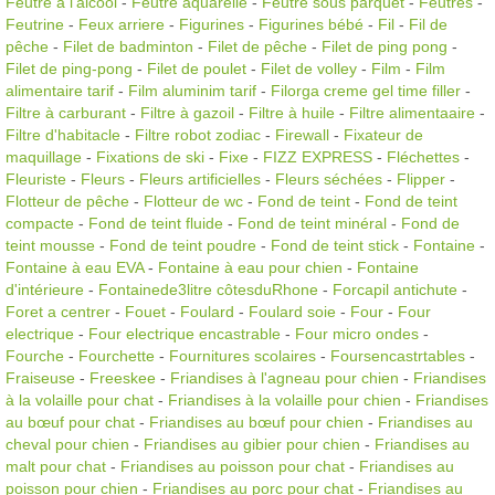
Feutre à l'alcool
-
Feutre aquarelle
-
Feutre sous parquet
-
Feutres
-
Feutrine
-
Feux arriere
-
Figurines
-
Figurines bébé
-
Fil
-
Fil de
pêche
-
Filet de badminton
-
Filet de pêche
-
Filet de ping pong
-
Filet de ping-pong
-
Filet de poulet
-
Filet de volley
-
Film
-
Film
alimentaire tarif
-
Film aluminim tarif
-
Filorga creme gel time filler
-
Filtre à carburant
-
Filtre à gazoil
-
Filtre à huile
-
Filtre alimentaaire
-
Filtre d'habitacle
-
Filtre robot zodiac
-
Firewall
-
Fixateur de
maquillage
-
Fixations de ski
-
Fixe
-
FIZZ EXPRESS
-
Fléchettes
-
Fleuriste
-
Fleurs
-
Fleurs artificielles
-
Fleurs séchées
-
Flipper
-
Flotteur de pêche
-
Flotteur de wc
-
Fond de teint
-
Fond de teint
compacte
-
Fond de teint fluide
-
Fond de teint minéral
-
Fond de
teint mousse
-
Fond de teint poudre
-
Fond de teint stick
-
Fontaine
-
Fontaine à eau EVA
-
Fontaine à eau pour chien
-
Fontaine
d'intérieure
-
Fontainede3litre côtesduRhone
-
Forcapil antichute
-
Foret a centrer
-
Fouet
-
Foulard
-
Foulard soie
-
Four
-
Four
electrique
-
Four electrique encastrable
-
Four micro ondes
-
Fourche
-
Fourchette
-
Fournitures scolaires
-
Foursencastrtables
-
Fraiseuse
-
Freeskee
-
Friandises à l'agneau pour chien
-
Friandises
à la volaille pour chat
-
Friandises à la volaille pour chien
-
Friandises
au bœuf pour chat
-
Friandises au bœuf pour chien
-
Friandises au
cheval pour chien
-
Friandises au gibier pour chien
-
Friandises au
malt pour chat
-
Friandises au poisson pour chat
-
Friandises au
poisson pour chien
-
Friandises au porc pour chat
-
Friandises au