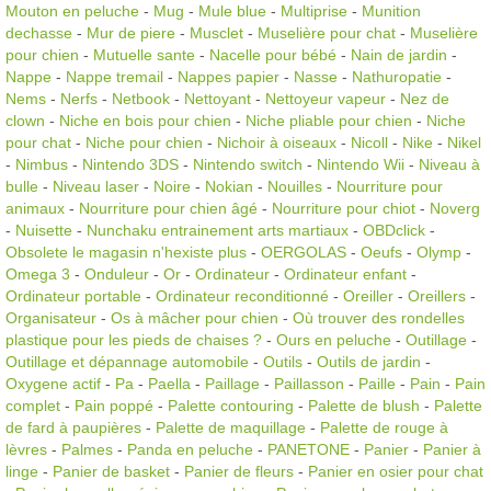
Mouton en peluche
-
Mug
-
Mule blue
-
Multiprise
-
Munition
dechasse
-
Mur de piere
-
Musclet
-
Muselière pour chat
-
Muselière
pour chien
-
Mutuelle sante
-
Nacelle pour bébé
-
Nain de jardin
-
Nappe
-
Nappe tremail
-
Nappes papier
-
Nasse
-
Nathuropatie
-
Nems
-
Nerfs
-
Netbook
-
Nettoyant
-
Nettoyeur vapeur
-
Nez de
clown
-
Niche en bois pour chien
-
Niche pliable pour chien
-
Niche
pour chat
-
Niche pour chien
-
Nichoir à oiseaux
-
Nicoll
-
Nike
-
Nikel
-
Nimbus
-
Nintendo 3DS
-
Nintendo switch
-
Nintendo Wii
-
Niveau à
bulle
-
Niveau laser
-
Noire
-
Nokian
-
Nouilles
-
Nourriture pour
animaux
-
Nourriture pour chien âgé
-
Nourriture pour chiot
-
Noverg
-
Nuisette
-
Nunchaku entrainement arts martiaux
-
OBDclick
-
Obsolete le magasin n'hexiste plus
-
OERGOLAS
-
Oeufs
-
Olymp
-
Omega 3
-
Onduleur
-
Or
-
Ordinateur
-
Ordinateur enfant
-
Ordinateur portable
-
Ordinateur reconditionné
-
Oreiller
-
Oreillers
-
Organisateur
-
Os à mâcher pour chien
-
Où trouver des rondelles
plastique pour les pieds de chaises ?
-
Ours en peluche
-
Outillage
-
Outillage et dépannage automobile
-
Outils
-
Outils de jardin
-
Oxygene actif
-
Pa
-
Paella
-
Paillage
-
Paillasson
-
Paille
-
Pain
-
Pain
complet
-
Pain poppé
-
Palette contouring
-
Palette de blush
-
Palette
de fard à paupières
-
Palette de maquillage
-
Palette de rouge à
lèvres
-
Palmes
-
Panda en peluche
-
PANETONE
-
Panier
-
Panier à
linge
-
Panier de basket
-
Panier de fleurs
-
Panier en osier pour chat