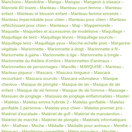
Manchons
-
Mandoline
-
Manga
-
Mangas
-
Mangeoir à oiseaux
-
Mannele 60 toasts
-
Manteau
-
Manteau court femme
-
Manteau
enfant
-
Manteau et blouson enfant
-
Manteau femme enceinte
-
Manteau imperméable pour chien
-
Manteau pour chien
-
Manteau
réfléchissant pour chien
-
Manteaux
-
Map
-
Mappemonde
-
Maquette
-
Maquettes et accessoires de modélisme
-
Maquillage
-
Maquillage de teint
-
Maquillage lèvres
-
Maquillage sourcils
-
Maquillage teint
-
Maquillage yeux
-
Marche echelle pisin
-
Margarine
végétale
-
Marionnette
-
Marionnette à doigt
-
Marionnette à fil
-
Marionnette à gaine
-
Marionnette à tige
-
Marionnette à tringle
-
Marionnette du théâtre d'ombre
-
Marionnettes d'animaux
-
Marionnettes de personnages
-
Maroille
-
MARQUISE
-
Marteau
-
Marteau piqueur
-
Mascara
-
Mascara longueur
-
Mascara
recourbant
-
Mascara sourcils
-
Mascara volumateur
-
Masque
cheveux
-
Masque de plongée
-
Masque de ski
-
Masque de ski
enfant
-
Masque de ski femme
-
Masque de ski homme
-
Massage
-
Massues de jonglage
-
Massues de jonglage enflammables
-
Master
-
Matelas
-
Matelas emma hybride 2
-
Matelas gonflable
-
Matelas
gonflable 1 personne
-
Matelas pour chien
-
Matelas premier prix
-
Matériel d'escalade
-
Matériel de golf
-
Matériel de manutention
-
Matériel de marché
-
Matériel de plongée
-
Matériels informatiques
AA+
-
Mathew
-
Meche
-
Médaille
-
Médaille pour animaux
-
Menthe
-
Merguez
-
Méridienne convertible
-
Mètre enrouleur
-
Meuble
-