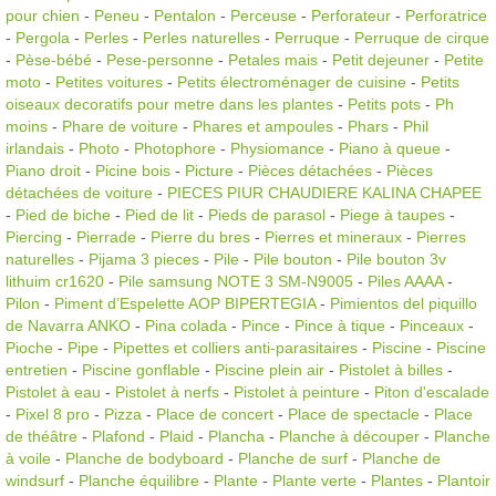
pour chien
-
Peneu
-
Pentalon
-
Perceuse
-
Perforateur
-
Perforatrice
-
Pergola
-
Perles
-
Perles naturelles
-
Perruque
-
Perruque de cirque
-
Pèse-bébé
-
Pese-personne
-
Petales mais
-
Petit dejeuner
-
Petite
moto
-
Petites voitures
-
Petits électroménager de cuisine
-
Petits
oiseaux decoratifs pour metre dans les plantes
-
Petits pots
-
Ph
moins
-
Phare de voiture
-
Phares et ampoules
-
Phars
-
Phil
irlandais
-
Photo
-
Photophore
-
Physiomance
-
Piano à queue
-
Piano droit
-
Picine bois
-
Picture
-
Pièces détachées
-
Pièces
détachées de voiture
-
PIECES PIUR CHAUDIERE KALINA CHAPEE
-
Pied de biche
-
Pied de lit
-
Pieds de parasol
-
Piege à taupes
-
Piercing
-
Pierrade
-
Pierre du bres
-
Pierres et mineraux
-
Pierres
naturelles
-
Pijama 3 pieces
-
Pile
-
Pile bouton
-
Pile bouton 3v
lithuim cr1620
-
Pile samsung NOTE 3 SM-N9005
-
Piles AAAA
-
Pilon
-
Piment d’Espelette AOP BIPERTEGIA
-
Pimientos del piquillo
de Navarra ANKO
-
Pina colada
-
Pince
-
Pince à tique
-
Pinceaux
-
Pioche
-
Pipe
-
Pipettes et colliers anti-parasitaires
-
Piscine
-
Piscine
entretien
-
Piscine gonflable
-
Piscine plein air
-
Pistolet à billes
-
Pistolet à eau
-
Pistolet à nerfs
-
Pistolet à peinture
-
Piton d'escalade
-
Pixel 8 pro
-
Pizza
-
Place de concert
-
Place de spectacle
-
Place
de théâtre
-
Plafond
-
Plaid
-
Plancha
-
Planche à découper
-
Planche
à voile
-
Planche de bodyboard
-
Planche de surf
-
Planche de
windsurf
-
Planche équilibre
-
Plante
-
Plante verte
-
Plantes
-
Plantoir