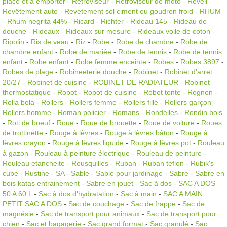
place et a emporter
-
Rétroviseur
-
Rétroviseur de moto
-
Reveil
-
Revêtement auto
-
Revetement sol ciment ou goudron froid
-
RHUM
-
Rhum negrita 44%
-
Ricard
-
Richter
-
Rideau 145
-
Rideau de
douche
-
Rideaux
-
Rideaux sur mesure
-
Rideaux voile de coton
-
Ripolin
-
Ris de veau
-
Riz
-
Robe
-
Robe de chambre
-
Robe de
chambre enfant
-
Robe de mariée
-
Robe de tennis
-
Robe de tennis
enfant
-
Robe enfant
-
Robe femme enceinte
-
Robes
-
Robes 3897
-
Robes de plage
-
Robineeterie douche
-
Robinet
-
Robinet d'arret
20/27
-
Robinet de cuisine
-
ROBINET DE RADIATEUR
-
Robinet
thermostatique
-
Robot
-
Robot de cuisine
-
Robot tonte
-
Rognon
-
Rolla bola
-
Rollers
-
Rollers femme
-
Rollers fille
-
Rollers garçon
-
Rollers homme
-
Roman policier
-
Romans
-
Rondelles
-
Rondin bois
-
Roti de boeuf
-
Roue
-
Roue de brouette
-
Roue de voiture
-
Roues
de trottinette
-
Rouge à lèvres
-
Rouge à lèvres bâton
-
Rouge à
lèvres crayon
-
Rouge à lèvres liquide
-
Rouge à lèvres pot
-
Rouleau
à gazon
-
Rouleau à peinture électrique
-
Rouleau de peinture
-
Rouleau etancheite
-
Rousquilles
-
Ruban
-
Ruban teflon
-
Rubik's
cube
-
Rustine
-
SA
-
Sable
-
Sable pour jardinage
-
Sabre
-
Sabre en
bois katas entrainement
-
Sabre en jouet
-
Sac à dos
-
SAC A DOS
50 A 60 L
-
Sac à dos d'hydratation
-
Sac à main
-
SAC A MAIN
PETIT SAC A DOS
-
Sac de couchage
-
Sac de frappe
-
Sac de
magnésie
-
Sac de transport pour animaux
-
Sac de transport pour
chien
-
Sac et bagagerie
-
Sac grand format
-
Sac granulé
-
Sac