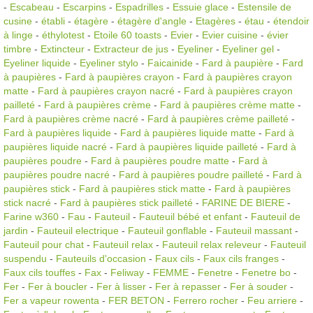
-
Escabeau
-
Escarpins
-
Espadrilles
-
Essuie glace
-
Estensile de
cusine
-
établi
-
étagère
-
étagère d'angle
-
Etagères
-
étau
-
étendoir
à linge
-
éthylotest
-
Etoile 60 toasts
-
Evier
-
Evier cuisine
-
évier
timbre
-
Extincteur
-
Extracteur de jus
-
Eyeliner
-
Eyeliner gel
-
Eyeliner liquide
-
Eyeliner stylo
-
Faicainide
-
Fard à paupière
-
Fard
à paupières
-
Fard à paupières crayon
-
Fard à paupières crayon
matte
-
Fard à paupières crayon nacré
-
Fard à paupières crayon
pailleté
-
Fard à paupières crème
-
Fard à paupières crème matte
-
Fard à paupières crème nacré
-
Fard à paupières crème pailleté
-
Fard à paupières liquide
-
Fard à paupières liquide matte
-
Fard à
paupières liquide nacré
-
Fard à paupières liquide pailleté
-
Fard à
paupières poudre
-
Fard à paupières poudre matte
-
Fard à
paupières poudre nacré
-
Fard à paupières poudre pailleté
-
Fard à
paupières stick
-
Fard à paupières stick matte
-
Fard à paupières
stick nacré
-
Fard à paupières stick pailleté
-
FARINE DE BIERE
-
Farine w360
-
Fau
-
Fauteuil
-
Fauteuil bébé et enfant
-
Fauteuil de
jardin
-
Fauteuil electrique
-
Fauteuil gonflable
-
Fauteuil massant
-
Fauteuil pour chat
-
Fauteuil relax
-
Fauteuil relax releveur
-
Fauteuil
suspendu
-
Fauteuils d'occasion
-
Faux cils
-
Faux cils franges
-
Faux cils touffes
-
Fax
-
Feliway
-
FEMME
-
Fenetre
-
Fenetre bo
-
Fer
-
Fer à boucler
-
Fer à lisser
-
Fer à repasser
-
Fer à souder
-
Fer a vapeur rowenta
-
FER BETON
-
Ferrero rocher
-
Feu arriere
-