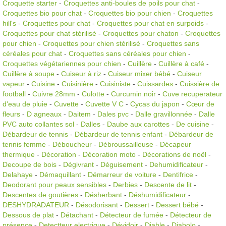
Croquette starter
-
Croquettes anti-boules de poils pour chat
-
Croquettes bio pour chat
-
Croquettes bio pour chien
-
Croquettes
hill's
-
Croquettes pour chat
-
Croquettes pour chat en surpoids
-
Croquettes pour chat stérilisé
-
Croquettes pour chaton
-
Croquettes
pour chien
-
Croquettes pour chien stérilisé
-
Croquettes sans
céréales pour chat
-
Croquettes sans céréales pour chien
-
Croquettes végétariennes pour chien
-
Cuillère
-
Cuillère à café
-
Cuillère à soupe
-
Cuiseur à riz
-
Cuiseur mixer bébé
-
Cuiseur
vapeur
-
Cuisine
-
Cuisinière
-
Cuisiniste
-
Cuissardes
-
Cuissière de
football
-
Cuivre 28mm
-
Culotte
-
Curcumin noir
-
Cuve recuperateur
d'eau de pluie
-
Cuvette
-
Cuvette V C
-
Cycas du japon
-
Cœur de
fleurs
-
D agneaux
-
Daitem
-
Dales pvc
-
Dalle gravillonnée
-
Dalle
PVC auto collantes sol
-
Dalles
-
Daube aux carottes
-
De cuisine
-
Débardeur de tennis
-
Débardeur de tennis enfant
-
Débardeur de
tennis femme
-
Déboucheur
-
Débroussailleuse
-
Décapeur
thermique
-
Décoration
-
Décoration moto
-
Décorations de noël
-
Decoupe de bois
-
Dégivrant
-
Déguisement
-
Dehumidificateur
-
Delahaye
-
Démaquillant
-
Démarreur de voiture
-
Dentifrice
-
Deodorant pour peaux sensibles
-
Derbies
-
Descente de lit
-
Descentes de goutières
-
Désherbant
-
Déshumidificateur
-
DESHYDRADATEUR
-
Désodorisant
-
Dessert
-
Dessert bébé
-
Dessous de plat
-
Détachant
-
Détecteur de fumée
-
Détecteur de
présence
-
Detectteur electrique
-
Dévidoir
-
Diable
-
Diabolo
-