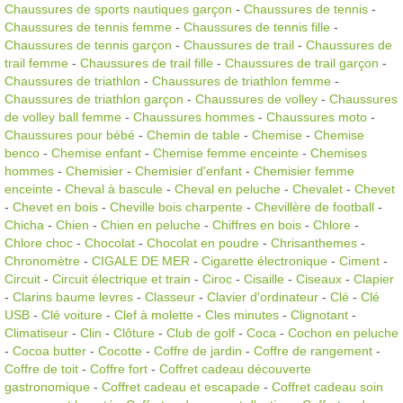
Chaussures de sports nautiques garçon
-
Chaussures de tennis
-
Chaussures de tennis femme
-
Chaussures de tennis fille
-
Chaussures de tennis garçon
-
Chaussures de trail
-
Chaussures de
trail femme
-
Chaussures de trail fille
-
Chaussures de trail garçon
-
Chaussures de triathlon
-
Chaussures de triathlon femme
-
Chaussures de triathlon garçon
-
Chaussures de volley
-
Chaussures
de volley ball femme
-
Chaussures hommes
-
Chaussures moto
-
Chaussures pour bébé
-
Chemin de table
-
Chemise
-
Chemise
benco
-
Chemise enfant
-
Chemise femme enceinte
-
Chemises
hommes
-
Chemisier
-
Chemisier d'enfant
-
Chemisier femme
enceinte
-
Cheval à bascule
-
Cheval en peluche
-
Chevalet
-
Chevet
-
Chevet en bois
-
Cheville bois charpente
-
Chevillère de football
-
Chicha
-
Chien
-
Chien en peluche
-
Chiffres en bois
-
Chlore
-
Chlore choc
-
Chocolat
-
Chocolat en poudre
-
Chrisanthemes
-
Chronomètre
-
CIGALE DE MER
-
Cigarette électronique
-
Ciment
-
Circuit
-
Circuit électrique et train
-
Ciroc
-
Cisaille
-
Ciseaux
-
Clapier
-
Clarins baume levres
-
Classeur
-
Clavier d'ordinateur
-
Clé
-
Clé
USB
-
Clé voiture
-
Clef à molette
-
Cles minutes
-
Clignotant
-
Climatiseur
-
Clin
-
Clôture
-
Club de golf
-
Coca
-
Cochon en peluche
-
Cocoa butter
-
Cocotte
-
Coffre de jardin
-
Coffre de rangement
-
Coffre de toit
-
Coffre fort
-
Coffret cadeau découverte
gastronomique
-
Coffret cadeau et escapade
-
Coffret cadeau soin