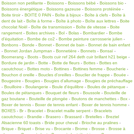
Boisson non petillante
-
Boissons
-
Boissons bébé
-
Boissons bio
-
Boissons énergétique
-
Boissons gazeuse
-
Boissons protéinée
-
Boite tiroir
-
BOITE 0 PAIN
-
Boîte à bijoux
-
Boîte à clefs
-
Boîte à
dent de lait
-
Boîte à forme
-
Boîte à photo
-
Boîte aux lettres
-
Boite
chocolat Noël
-
Boîte de transmission
-
Boîte de vitesse
-
Boite
rangement
-
Boites archives
-
Bol
-
Bolas
-
Bombardier
-
Bombe
d'équitation
-
Bombe de co2
-
Bombe peinture carrosserie julien
-
Bonbons
-
Bonde
-
Bonnet
-
Bonnet de bain
-
Bonnet de bain enfant
-
Bonnet Jordan Jumpman
-
Bonnetière
-
Bonnets
-
Bonsaï
-
Boomerang
-
Boots
-
Boots cuir ref 264 deth cuir brillant h21 beige
-
Bordure de jardin
-
Botte
-
Botte de fleurs
-
Bottes
-
Bottes en
caoutchouc
-
Bottes moto
-
Bottines
-
Bottines femme
-
Boucherie
-
Bouchon d oreille
-
Boucles d'oreilles
-
Bouclier de frappe
-
Bouée
-
Bougeoire
-
Bougies
-
Bougies d'allumage
-
Bougies de préchauffage
-
Bouilloire
-
Boulangerie
-
Boule d'équilibre
-
Boules de pétanque
-
Boules de pétanques
-
Bouquet de fleurs
-
Boussole
-
Bouteille de
gaz boutane
-
Bouteille de plongée
-
Boutons de manchettes
-
Box
-
Boxer de tennis
-
Boxer de tennis enfant
-
Boxer de tennis homme
-
BOXES
-
Br
-
Bracelet
-
Bracelet maille serpent
-
Bracelets
caoutchouc
-
Brandie
-
Brasero
-
Brassard
-
Bretelles
-
Breztel
Alsacienne 60 toasts
-
Bride pour cheval
-
Brioche au pralines
-
Brique
-
Briquet
-
Brise vu
-
Brocante
-
Brome
-
Brosse
-
Brosse à