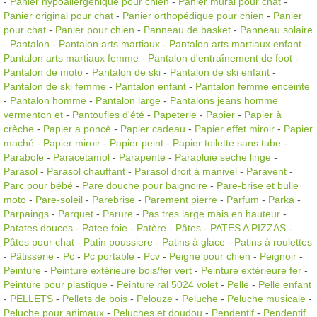
-
Panier hypoallergénique pour chien
-
Panier mural pour chat
-
Panier original pour chat
-
Panier orthopédique pour chien
-
Panier
pour chat
-
Panier pour chien
-
Panneau de basket
-
Panneau solaire
-
Pantalon
-
Pantalon arts martiaux
-
Pantalon arts martiaux enfant
-
Pantalon arts martiaux femme
-
Pantalon d'entraînement de foot
-
Pantalon de moto
-
Pantalon de ski
-
Pantalon de ski enfant
-
Pantalon de ski femme
-
Pantalon enfant
-
Pantalon femme enceinte
-
Pantalon homme
-
Pantalon large
-
Pantalons jeans homme
vermenton et
-
Pantoufles d'été
-
Papeterie
-
Papier
-
Papier à
crèche
-
Papier a poncè
-
Papier cadeau
-
Papier effet miroir
-
Papier
maché
-
Papier miroir
-
Papier peint
-
Papier toilette sans tube
-
Parabole
-
Paracetamol
-
Parapente
-
Parapluie seche linge
-
Parasol
-
Parasol chauffant
-
Parasol droit à manivel
-
Paravent
-
Parc pour bébé
-
Pare douche pour baignoire
-
Pare-brise et bulle
moto
-
Pare-soleil
-
Parebrise
-
Parement pierre
-
Parfum
-
Parka
-
Parpaings
-
Parquet
-
Parure
-
Pas tres large mais en hauteur
-
Patates douces
-
Patee foie
-
Patère
-
Pâtes
-
PATES A PIZZAS
-
Pâtes pour chat
-
Patin poussiere
-
Patins à glace
-
Patins à roulettes
-
Pâtisserie
-
Pc
-
Pc portable
-
Pcv
-
Peigne pour chien
-
Peignoir
-
Peinture
-
Peinture extérieure bois/fer vert
-
Peinture extérieure fer
-
Peinture pour plastique
-
Peinture ral 5024 volet
-
Pelle
-
Pelle enfant
-
PELLETS
-
Pellets de bois
-
Pelouze
-
Peluche
-
Peluche musicale
-
Peluche pour animaux
-
Peluches et doudou
-
Pendentif
-
Pendentif