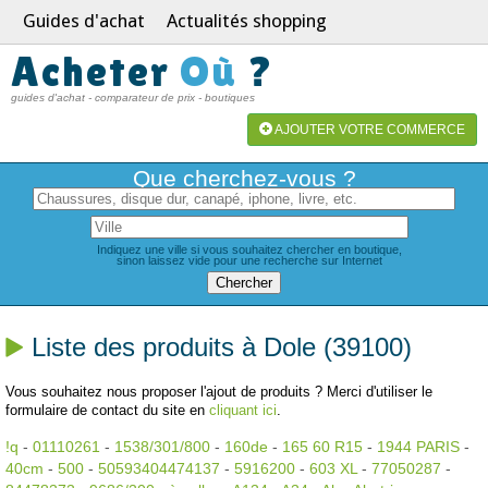
Guides d'achat
Actualités shopping
Acheter
Où
?
guides d'achat - comparateur de prix - boutiques
AJOUTER VOTRE COMMERCE
Que cherchez-vous ?
Indiquez une ville si vous souhaitez chercher en boutique,
sinon laissez vide pour une recherche sur Internet
Liste des produits à Dole (39100)
Vous souhaitez nous proposer l'ajout de produits ? Merci d'utiliser le
formulaire de contact du site en
cliquant ici
.
!q
-
01110261
-
1538/301/800
-
160de
-
165 60 R15
-
1944 PARIS
-
40cm
-
500
-
50593404474137
-
5916200
-
603 XL
-
77050287
-