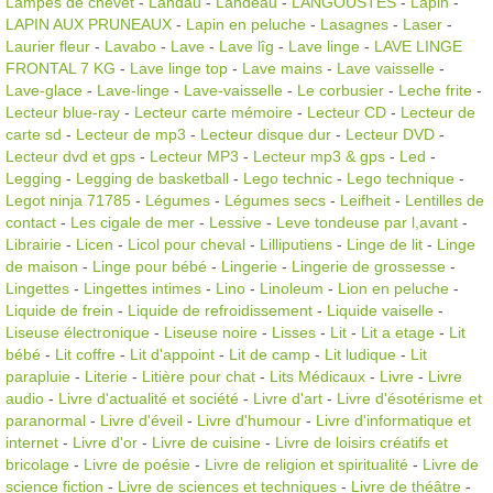
Lampes de chevet
-
Landau
-
Landeau
-
LANGOUSTES
-
Lapin
-
LAPIN AUX PRUNEAUX
-
Lapin en peluche
-
Lasagnes
-
Laser
-
Laurier fleur
-
Lavabo
-
Lave
-
Lave lîg
-
Lave linge
-
LAVE LINGE
FRONTAL 7 KG
-
Lave linge top
-
Lave mains
-
Lave vaisselle
-
Lave-glace
-
Lave-linge
-
Lave-vaisselle
-
Le corbusier
-
Leche frite
-
Lecteur blue-ray
-
Lecteur carte mémoire
-
Lecteur CD
-
Lecteur de
carte sd
-
Lecteur de mp3
-
Lecteur disque dur
-
Lecteur DVD
-
Lecteur dvd et gps
-
Lecteur MP3
-
Lecteur mp3 & gps
-
Led
-
Legging
-
Legging de basketball
-
Lego technic
-
Lego technique
-
Legot ninja 71785
-
Légumes
-
Légumes secs
-
Leifheit
-
Lentilles de
contact
-
Les cigale de mer
-
Lessive
-
Leve tondeuse par l,avant
-
Librairie
-
Licen
-
Licol pour cheval
-
Lilliputiens
-
Linge de lit
-
Linge
de maison
-
Linge pour bébé
-
Lingerie
-
Lingerie de grossesse
-
Lingettes
-
Lingettes intimes
-
Lino
-
Linoleum
-
Lion en peluche
-
Liquide de frein
-
Liquide de refroidissement
-
Liquide vaiselle
-
Liseuse électronique
-
Liseuse noire
-
Lisses
-
Lit
-
Lit a etage
-
Lit
bébé
-
Lit coffre
-
Lit d'appoint
-
Lit de camp
-
Lit ludique
-
Lit
parapluie
-
Literie
-
Litière pour chat
-
Lits Médicaux
-
Livre
-
Livre
audio
-
Livre d'actualité et société
-
Livre d'art
-
Livre d'ésotérisme et
paranormal
-
Livre d'éveil
-
Livre d'humour
-
Livre d'informatique et
internet
-
Livre d'or
-
Livre de cuisine
-
Livre de loisirs créatifs et
bricolage
-
Livre de poésie
-
Livre de religion et spiritualité
-
Livre de
science fiction
-
Livre de sciences et techniques
-
Livre de théâtre
-