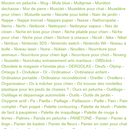
Mouton en peluche
-
Mug
-
Mule blue
-
Multiprise
-
Munition
dechasse
-
Mur de piere
-
Musclet
-
Muselière pour chat
-
Muselière
pour chien
-
Mutuelle sante
-
Nacelle pour bébé
-
Nain de jardin
-
Nappe
-
Nappe tremail
-
Nappes papier
-
Nasse
-
Nathuropatie
-
Nems
-
Nerfs
-
Netbook
-
Nettoyant
-
Nettoyeur vapeur
-
Nez de
clown
-
Niche en bois pour chien
-
Niche pliable pour chien
-
Niche
pour chat
-
Niche pour chien
-
Nichoir à oiseaux
-
Nicoll
-
Nike
-
Nikel
-
Nimbus
-
Nintendo 3DS
-
Nintendo switch
-
Nintendo Wii
-
Niveau à
bulle
-
Niveau laser
-
Noire
-
Nokian
-
Nouilles
-
Nourriture pour
animaux
-
Nourriture pour chien âgé
-
Nourriture pour chiot
-
Noverg
-
Nuisette
-
Nunchaku entrainement arts martiaux
-
OBDclick
-
Obsolete le magasin n'hexiste plus
-
OERGOLAS
-
Oeufs
-
Olymp
-
Omega 3
-
Onduleur
-
Or
-
Ordinateur
-
Ordinateur enfant
-
Ordinateur portable
-
Ordinateur reconditionné
-
Oreiller
-
Oreillers
-
Organisateur
-
Os à mâcher pour chien
-
Où trouver des rondelles
plastique pour les pieds de chaises ?
-
Ours en peluche
-
Outillage
-
Outillage et dépannage automobile
-
Outils
-
Outils de jardin
-
Oxygene actif
-
Pa
-
Paella
-
Paillage
-
Paillasson
-
Paille
-
Pain
-
Pain
complet
-
Pain poppé
-
Palette contouring
-
Palette de blush
-
Palette
de fard à paupières
-
Palette de maquillage
-
Palette de rouge à
lèvres
-
Palmes
-
Panda en peluche
-
PANETONE
-
Panier
-
Panier à
linge
-
Panier de basket
-
Panier de fleurs
-
Panier en osier pour chat