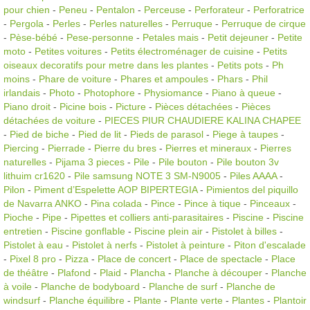
pour chien
-
Peneu
-
Pentalon
-
Perceuse
-
Perforateur
-
Perforatrice
-
Pergola
-
Perles
-
Perles naturelles
-
Perruque
-
Perruque de cirque
-
Pèse-bébé
-
Pese-personne
-
Petales mais
-
Petit dejeuner
-
Petite
moto
-
Petites voitures
-
Petits électroménager de cuisine
-
Petits
oiseaux decoratifs pour metre dans les plantes
-
Petits pots
-
Ph
moins
-
Phare de voiture
-
Phares et ampoules
-
Phars
-
Phil
irlandais
-
Photo
-
Photophore
-
Physiomance
-
Piano à queue
-
Piano droit
-
Picine bois
-
Picture
-
Pièces détachées
-
Pièces
détachées de voiture
-
PIECES PIUR CHAUDIERE KALINA CHAPEE
-
Pied de biche
-
Pied de lit
-
Pieds de parasol
-
Piege à taupes
-
Piercing
-
Pierrade
-
Pierre du bres
-
Pierres et mineraux
-
Pierres
naturelles
-
Pijama 3 pieces
-
Pile
-
Pile bouton
-
Pile bouton 3v
lithuim cr1620
-
Pile samsung NOTE 3 SM-N9005
-
Piles AAAA
-
Pilon
-
Piment d’Espelette AOP BIPERTEGIA
-
Pimientos del piquillo
de Navarra ANKO
-
Pina colada
-
Pince
-
Pince à tique
-
Pinceaux
-
Pioche
-
Pipe
-
Pipettes et colliers anti-parasitaires
-
Piscine
-
Piscine
entretien
-
Piscine gonflable
-
Piscine plein air
-
Pistolet à billes
-
Pistolet à eau
-
Pistolet à nerfs
-
Pistolet à peinture
-
Piton d'escalade
-
Pixel 8 pro
-
Pizza
-
Place de concert
-
Place de spectacle
-
Place
de théâtre
-
Plafond
-
Plaid
-
Plancha
-
Planche à découper
-
Planche
à voile
-
Planche de bodyboard
-
Planche de surf
-
Planche de
windsurf
-
Planche équilibre
-
Plante
-
Plante verte
-
Plantes
-
Plantoir