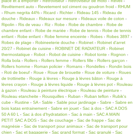
place et a emporter
-
Rétroviseur
-
Rétroviseur de moto
-
Reveil
-
Revêtement auto
-
Revetement sol ciment ou goudron froid
-
RHUM
-
Rhum negrita 44%
-
Ricard
-
Richter
-
Rideau 145
-
Rideau de
douche
-
Rideaux
-
Rideaux sur mesure
-
Rideaux voile de coton
-
Ripolin
-
Ris de veau
-
Riz
-
Robe
-
Robe de chambre
-
Robe de
chambre enfant
-
Robe de mariée
-
Robe de tennis
-
Robe de tennis
enfant
-
Robe enfant
-
Robe femme enceinte
-
Robes
-
Robes 3897
-
Robes de plage
-
Robineeterie douche
-
Robinet
-
Robinet d'arret
20/27
-
Robinet de cuisine
-
ROBINET DE RADIATEUR
-
Robinet
thermostatique
-
Robot
-
Robot de cuisine
-
Robot tonte
-
Rognon
-
Rolla bola
-
Rollers
-
Rollers femme
-
Rollers fille
-
Rollers garçon
-
Rollers homme
-
Roman policier
-
Romans
-
Rondelles
-
Rondin bois
-
Roti de boeuf
-
Roue
-
Roue de brouette
-
Roue de voiture
-
Roues
de trottinette
-
Rouge à lèvres
-
Rouge à lèvres bâton
-
Rouge à
lèvres crayon
-
Rouge à lèvres liquide
-
Rouge à lèvres pot
-
Rouleau
à gazon
-
Rouleau à peinture électrique
-
Rouleau de peinture
-
Rouleau etancheite
-
Rousquilles
-
Ruban
-
Ruban teflon
-
Rubik's
cube
-
Rustine
-
SA
-
Sable
-
Sable pour jardinage
-
Sabre
-
Sabre en
bois katas entrainement
-
Sabre en jouet
-
Sac à dos
-
SAC A DOS
50 A 60 L
-
Sac à dos d'hydratation
-
Sac à main
-
SAC A MAIN
PETIT SAC A DOS
-
Sac de couchage
-
Sac de frappe
-
Sac de
magnésie
-
Sac de transport pour animaux
-
Sac de transport pour
chien
-
Sac et bagagerie
-
Sac grand format
-
Sac granulé
-
Sac