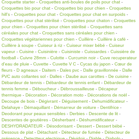
Croquette starter
-
Croquettes anti-boules de poils pour chat
-
Croquettes bio pour chat
-
Croquettes bio pour chien
-
Croquettes
hill's
-
Croquettes pour chat
-
Croquettes pour chat en surpoids
-
Croquettes pour chat stérilisé
-
Croquettes pour chaton
-
Croquettes
pour chien
-
Croquettes pour chien stérilisé
-
Croquettes sans
céréales pour chat
-
Croquettes sans céréales pour chien
-
Croquettes végétariennes pour chien
-
Cuillère
-
Cuillère à café
-
Cuillère à soupe
-
Cuiseur à riz
-
Cuiseur mixer bébé
-
Cuiseur
vapeur
-
Cuisine
-
Cuisinière
-
Cuisiniste
-
Cuissardes
-
Cuissière de
football
-
Cuivre 28mm
-
Culotte
-
Curcumin noir
-
Cuve recuperateur
d'eau de pluie
-
Cuvette
-
Cuvette V C
-
Cycas du japon
-
Cœur de
fleurs
-
D agneaux
-
Daitem
-
Dales pvc
-
Dalle gravillonnée
-
Dalle
PVC auto collantes sol
-
Dalles
-
Daube aux carottes
-
De cuisine
-
Débardeur de tennis
-
Débardeur de tennis enfant
-
Débardeur de
tennis femme
-
Déboucheur
-
Débroussailleuse
-
Décapeur
thermique
-
Décoration
-
Décoration moto
-
Décorations de noël
-
Decoupe de bois
-
Dégivrant
-
Déguisement
-
Dehumidificateur
-
Delahaye
-
Démaquillant
-
Démarreur de voiture
-
Dentifrice
-
Deodorant pour peaux sensibles
-
Derbies
-
Descente de lit
-
Descentes de goutières
-
Désherbant
-
Déshumidificateur
-
DESHYDRADATEUR
-
Désodorisant
-
Dessert
-
Dessert bébé
-
Dessous de plat
-
Détachant
-
Détecteur de fumée
-
Détecteur de
présence
-
Detectteur electrique
-
Dévidoir
-
Diable
-
Diabolo
-