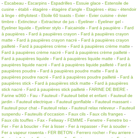
-
Escabeau
-
Escarpins
-
Espadrilles
-
Essuie glace
-
Estensile de
cusine
-
établi
-
étagère
-
étagère d'angle
-
Etagères
-
étau
-
étendoir
à linge
-
éthylotest
-
Etoile 60 toasts
-
Evier
-
Evier cuisine
-
évier
timbre
-
Extincteur
-
Extracteur de jus
-
Eyeliner
-
Eyeliner gel
-
Eyeliner liquide
-
Eyeliner stylo
-
Faicainide
-
Fard à paupière
-
Fard
à paupières
-
Fard à paupières crayon
-
Fard à paupières crayon
matte
-
Fard à paupières crayon nacré
-
Fard à paupières crayon
pailleté
-
Fard à paupières crème
-
Fard à paupières crème matte
-
Fard à paupières crème nacré
-
Fard à paupières crème pailleté
-
Fard à paupières liquide
-
Fard à paupières liquide matte
-
Fard à
paupières liquide nacré
-
Fard à paupières liquide pailleté
-
Fard à
paupières poudre
-
Fard à paupières poudre matte
-
Fard à
paupières poudre nacré
-
Fard à paupières poudre pailleté
-
Fard à
paupières stick
-
Fard à paupières stick matte
-
Fard à paupières
stick nacré
-
Fard à paupières stick pailleté
-
FARINE DE BIERE
-
Farine w360
-
Fau
-
Fauteuil
-
Fauteuil bébé et enfant
-
Fauteuil de
jardin
-
Fauteuil electrique
-
Fauteuil gonflable
-
Fauteuil massant
-
Fauteuil pour chat
-
Fauteuil relax
-
Fauteuil relax releveur
-
Fauteuil
suspendu
-
Fauteuils d'occasion
-
Faux cils
-
Faux cils franges
-
Faux cils touffes
-
Fax
-
Feliway
-
FEMME
-
Fenetre
-
Fenetre bo
-
Fer
-
Fer à boucler
-
Fer à lisser
-
Fer à repasser
-
Fer à souder
-
Fer a vapeur rowenta
-
FER BETON
-
Ferrero rocher
-
Feu arriere
-