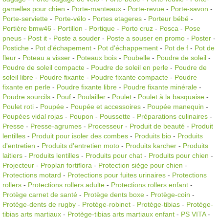
gamelles pour chien
-
Porte-manteaux
-
Porte-revue
-
Porte-savon
-
Porte-serviette
-
Porte-vélo
-
Portes etageres
-
Porteur bébé
-
Portière bmw46
-
Portillon
-
Portique
-
Porto cruz
-
Posca
-
Pose
pneus
-
Post it
-
Poste a souder
-
Poste a souser en promo
-
Poster
-
Postiche
-
Pot d'échapement
-
Pot d'échappement
-
Pot de f
-
Pot de
fleur
-
Poteau a visser
-
Poteaux bois
-
Poubelle
-
Poudre de soleil
-
Poudre de soleil compacte
-
Poudre de soleil en perle
-
Poudre de
soleil libre
-
Poudre fixante
-
Poudre fixante compacte
-
Poudre
fixante en perle
-
Poudre fixante libre
-
Poudre fixante minérale
-
Poudre sourcils
-
Pouf
-
Poulailler
-
Poulet
-
Poulet à la basquaise
-
Poulet roti
-
Poupée
-
Poupée et accessoires
-
Poupée manequin
-
Poupées vidal rojas
-
Poupon
-
Poussette
-
Préparations culinaires
-
Presse
-
Presse-agrumes
-
Processeur
-
Produit de beauté
-
Produit
lentilles
-
Produit pour isoler des combes
-
Produits bio
-
Produits
d'entretien
-
Produits d'entretien moto
-
Produits karcher
-
Produits
laitiers
-
Produits lentilles
-
Produits pour chat
-
Produits pour chien
-
Projecteur
-
Proplan fortiflora
-
Protection siège pour chien
-
Protections motard
-
Protections pour fuites urinaires
-
Protections
rollers
-
Protections rollers adulte
-
Protections rollers enfant
-
Protège carnet de santé
-
Protège dents boxe
-
Protège-coin
-
Protège-dents de rugby
-
Protège-robinet
-
Protège-tibias
-
Protège-
tibias arts martiaux
-
Protège-tibias arts martiaux enfant
-
PS VITA
-