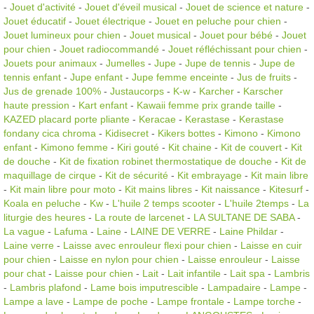
-
Jouet d'activité
-
Jouet d'éveil musical
-
Jouet de science et nature
-
Jouet éducatif
-
Jouet électrique
-
Jouet en peluche pour chien
-
Jouet lumineux pour chien
-
Jouet musical
-
Jouet pour bébé
-
Jouet
pour chien
-
Jouet radiocommandé
-
Jouet réfléchissant pour chien
-
Jouets pour animaux
-
Jumelles
-
Jupe
-
Jupe de tennis
-
Jupe de
tennis enfant
-
Jupe enfant
-
Jupe femme enceinte
-
Jus de fruits
-
Jus de grenade 100%
-
Justaucorps
-
K-w
-
Karcher
-
Karscher
haute pression
-
Kart enfant
-
Kawaii femme prix grande taille
-
KAZED placard porte pliante
-
Keracae
-
Kerastase
-
Kerastase
fondany cica chroma
-
Kidisecret
-
Kikers bottes
-
Kimono
-
Kimono
enfant
-
Kimono femme
-
Kiri gouté
-
Kit chaine
-
Kit de couvert
-
Kit
de douche
-
Kit de fixation robinet thermostatique de douche
-
Kit de
maquillage de cirque
-
Kit de sécurité
-
Kit embrayage
-
Kit main libre
-
Kit main libre pour moto
-
Kit mains libres
-
Kit naissance
-
Kitesurf
-
Koala en peluche
-
Kw
-
L'huile 2 temps scooter
-
L'huile 2temps
-
La
liturgie des heures
-
La route de larcenet
-
LA SULTANE DE SABA
-
La vague
-
Lafuma
-
Laine
-
LAINE DE VERRE
-
Laine Phildar
-
Laine verre
-
Laisse avec enrouleur flexi pour chien
-
Laisse en cuir
pour chien
-
Laisse en nylon pour chien
-
Laisse enrouleur
-
Laisse
pour chat
-
Laisse pour chien
-
Lait
-
Lait infantile
-
Lait spa
-
Lambris
-
Lambris plafond
-
Lame bois imputrescible
-
Lampadaire
-
Lampe
-
Lampe a lave
-
Lampe de poche
-
Lampe frontale
-
Lampe torche
-