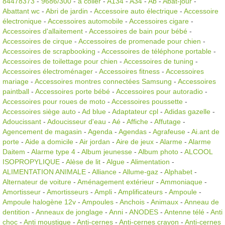
84478373
-
9686/300
-
à coller
-
A134
-
A34
-
Ab
-
Abat-jour
-
Abattant wc
-
Abri de jardin
-
Accessoire auto électrique
-
Accessoire
électronique
-
Accessoires automobile
-
Accessoires cigare
-
Accessoires d'allaitement
-
Accessoires de bain pour bébé
-
Accessoires de cirque
-
Accessoires de promenade pour chien
-
Accessoires de scrapbooking
-
Accessoires de téléphone portable
-
Accessoires de toilettage pour chien
-
Accessoires de tuning
-
Accessoires électroménager
-
Accessoires fitness
-
Accessoires
mariage
-
Accessoires montres connectées Samsung
-
Accessoires
paintball
-
Accessoires porte bébé
-
Accessoires pour autoradio
-
Accessoires pour roues de moto
-
Accessoires poussette
-
Accessoires siège auto
-
Ad blue
-
Adaptateur cpl
-
Adidas gazelle
-
Adoucissant
-
Adoucisseur d'eau
-
Aé
-
Affiche
-
Affutage
-
Agencement de magasin
-
Agenda
-
Agendas
-
Agrafeuse
-
Ai.ant de
porte
-
Aide a domicile
-
Air jordan
-
Aire de jeux
-
Alarme
-
Alarme
Daitem
-
Alarme type 4
-
Album jeunesse
-
Album photo
-
ALCOOL
ISOPROPYLIQUE
-
Alèse de lit
-
Algue
-
Alimentation
-
ALIMENTATION ANIMALE
-
Alliance
-
Allume-gaz
-
Alphabet
-
Alternateur de voiture
-
Aménagement extérieur
-
Ammoniaque
-
Amortisseur
-
Amortisseurs
-
Ampli
-
Amplificateurs
-
Ampoule
-
Ampoule halogène 12v
-
Ampoules
-
Anchois
-
Animaux
-
Anneau de
dentition
-
Anneaux de jonglage
-
Anni
-
ANODES
-
Antenne télé
-
Anti
choc
-
Anti moustique
-
Anti-cernes
-
Anti-cernes crayon
-
Anti-cernes