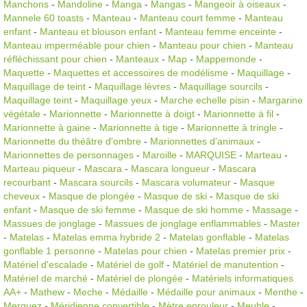
Manchons
-
Mandoline
-
Manga
-
Mangas
-
Mangeoir à oiseaux
-
Mannele 60 toasts
-
Manteau
-
Manteau court femme
-
Manteau
enfant
-
Manteau et blouson enfant
-
Manteau femme enceinte
-
Manteau imperméable pour chien
-
Manteau pour chien
-
Manteau
réfléchissant pour chien
-
Manteaux
-
Map
-
Mappemonde
-
Maquette
-
Maquettes et accessoires de modélisme
-
Maquillage
-
Maquillage de teint
-
Maquillage lèvres
-
Maquillage sourcils
-
Maquillage teint
-
Maquillage yeux
-
Marche echelle pisin
-
Margarine
végétale
-
Marionnette
-
Marionnette à doigt
-
Marionnette à fil
-
Marionnette à gaine
-
Marionnette à tige
-
Marionnette à tringle
-
Marionnette du théâtre d'ombre
-
Marionnettes d'animaux
-
Marionnettes de personnages
-
Maroille
-
MARQUISE
-
Marteau
-
Marteau piqueur
-
Mascara
-
Mascara longueur
-
Mascara
recourbant
-
Mascara sourcils
-
Mascara volumateur
-
Masque
cheveux
-
Masque de plongée
-
Masque de ski
-
Masque de ski
enfant
-
Masque de ski femme
-
Masque de ski homme
-
Massage
-
Massues de jonglage
-
Massues de jonglage enflammables
-
Master
-
Matelas
-
Matelas emma hybride 2
-
Matelas gonflable
-
Matelas
gonflable 1 personne
-
Matelas pour chien
-
Matelas premier prix
-
Matériel d'escalade
-
Matériel de golf
-
Matériel de manutention
-
Matériel de marché
-
Matériel de plongée
-
Matériels informatiques
AA+
-
Mathew
-
Meche
-
Médaille
-
Médaille pour animaux
-
Menthe
-
Merguez
-
Méridienne convertible
-
Mètre enrouleur
-
Meuble
-