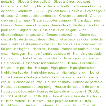
métallisé
-
Gloss à lèvres pailleté
-
Gloss à lèvres repulpant
-
Godemichet
-
Gold fury blade blaster
-
Gonfleur
-
Gourde
-
Gourde
de sport
-
Gourmette
-
GPS
-
Gps Tom tom
-
Gps vélo
-
Graines pour
oiseaux
-
Graines poules pondeuses
-
Graisse de canard
-
Grande
croix en céramique
-
Gratin cougettes saumon
-
Gratin dauphinois
-
Grave
-
Grave bleue
-
Graveur
-
Grenouille
-
Griffe de jardin
-
Griffoir
pour chat
-
Grignoteuse
-
Grille pain
-
Grip de golf
-
Gros
éléctroménager encastrable
-
Groupe électrogène
-
Guêtre pour
cheval
-
Guide de jeux vidéos
-
Guidon et accesoires
-
Guirlande de
noël
-
Guitar
-
Habillement
-
Hâche
-
Hachoir
-
Hair & body wash en
50 pcs
-
Hallogène
-
Haltères
-
Hamac
-
Hamac de radiateur pour
chat
-
Hameçon
-
Harnais / sangle de sécurité
-
Harnais d'escalade
-
Harnais pour chat
-
Harnais pour chien
-
Harnais pour poussette
-
Haut-parleur
-
Hélicoptère télécommandé
-
Helium
-
Herbatint
-
Hérisson en peluche
-
Heritage
-
Highlighter
-
Highlighter crème
-
Highlighter liquide
-
Highlighter poudre
-
Highlighter stick
-
Hochet
-
Home Cinéma
-
Horloge
-
Hotpoint
-
Hotte aspirante
-
Housse de
chaise
-
Housse de couette
-
Housse de moto
-
Housse de portable
-
Housse de raquette de ping-pong
-
Housse de raquette de tennis
-
Housse de siège auto
-
Housse de table de ping-pong
-
HOUSSE
PRESSE A REPASSER SINGER
-
Huile d'olive
-
Huile de direction
-
Huile de moteur
-
Huile olive
-
Huile pépin de raisin
-
Huitres
-
Humidificateur
-
Hydrolat
-
I phone
-
I phone x
-
Ibuprofène
-
Id