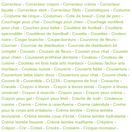
Correcteur
-
Correcteur crayon
-
Correcteur crème
-
Correcteur
liquide
-
Correcteur stick
-
Correcteur Stylo
-
Cosmétiques
-
Costume
-
Costume de cirque
-
Costumes
-
Cote de boeuf
-
Cote de porc
-
Couchage pour chat
-
Couchage pour chien
-
Couchage surélevé
pour chat
-
Couches pour bébé
-
Coudière de football
-
Coudiere
epicondilite
-
Coudières de handball
-
Couette
-
Couettes
-
Couleur
noire
-
Coupe branche
-
Coupe-bordure
-
Couronne de fleurs
-
Courrier
-
Courroie de distribution
-
Courroie de distribution kit
complet
-
Coussin
-
Coussin de fleurs
-
Coussin pour chat
-
Coussin
pour chien
-
Coussinet prothèse dentaire
-
Couteau
-
Couteau de
cuisine
-
Couteau en bois kata arts martiaux
-
Couteau factice arts
martiaux
-
Couteau suisse
-
Couverts
-
Couverts bébé
-
Couverture
-
Couverture bebe blanc doux
-
Couverture pour chat
-
Couvre-chefs
-
Couvre-lit
-
Covertible
-
Cr123A
-
Crampons de foot
-
Cravache
-
Cravate
-
Crayon à lèvres
-
Crayon à lèvres teinté
-
Crayon à lèvres
universel
-
Crayon à sourcils
-
Crayon yeux
-
Crayon yeux crème
-
Crayon yeux gel
-
Crayon yeux khôl
-
Crèche de noël
-
Credence
cuisine
-
Creme
-
Crème à raserAvene
-
Creme calendula
-
Creme
pour le corps anti irritations
-
Crème teintée
-
Crème teintée
bronzante
-
Crème teintée coup d’éclat
-
Crème teintée hydratante
-
Crème teintée lissante
-
Crème teintée matifiante
-
Crépière
-
Crépon
-
Cric
-
Cristel
-
Crocks
-
Croisière
-
Croque-monsieur
-