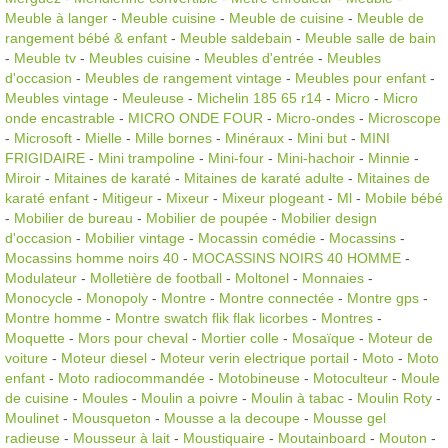
Meuble à langer
-
Meuble cuisine
-
Meuble de cuisine
-
Meuble de
rangement bébé & enfant
-
Meuble saldebain
-
Meuble salle de bain
-
Meuble tv
-
Meubles cuisine
-
Meubles d'entrée
-
Meubles
d'occasion
-
Meubles de rangement vintage
-
Meubles pour enfant
-
Meubles vintage
-
Meuleuse
-
Michelin 185 65 r14
-
Micro
-
Micro
onde encastrable
-
MICRO ONDE FOUR
-
Micro-ondes
-
Microscope
-
Microsoft
-
Mielle
-
Mille bornes
-
Minéraux
-
Mini but
-
MINI
FRIGIDAIRE
-
Mini trampoline
-
Mini-four
-
Mini-hachoir
-
Minnie
-
Miroir
-
Mitaines de karaté
-
Mitaines de karaté adulte
-
Mitaines de
karaté enfant
-
Mitigeur
-
Mixeur
-
Mixeur plogeant
-
Ml
-
Mobile bébé
-
Mobilier de bureau
-
Mobilier de poupée
-
Mobilier design
d'occasion
-
Mobilier vintage
-
Mocassin comédie
-
Mocassins
-
Mocassins homme noirs 40
-
MOCASSINS NOIRS 40 HOMME
-
Modulateur
-
Molletière de football
-
Moltonel
-
Monnaies
-
Monocycle
-
Monopoly
-
Montre
-
Montre connectée
-
Montre gps
-
Montre homme
-
Montre swatch flik flak licorbes
-
Montres
-
Moquette
-
Mors pour cheval
-
Mortier colle
-
Mosaïque
-
Moteur de
voiture
-
Moteur diesel
-
Moteur verin electrique portail
-
Moto
-
Moto
enfant
-
Moto radiocommandée
-
Motobineuse
-
Motoculteur
-
Moule
de cuisine
-
Moules
-
Moulin a poivre
-
Moulin à tabac
-
Moulin Roty
-
Moulinet
-
Mousqueton
-
Mousse a la decoupe
-
Mousse gel
radieuse
-
Mousseur à lait
-
Moustiquaire
-
Moutainboard
-
Mouton
-