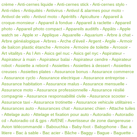
crème
-
Anti-cernes liquide
-
Anti-cernes stick
-
Anti-cernes stylo
-
Anti-rides
-
Antiquités
-
Antivirus
-
Antivol & alarmes pour moto
-
Antivol de vélo
-
Antivol moto
-
Apéritifs
-
Apiculture
-
Appareil à
croque-monsieur
-
Appareil à fondue
-
Appareil à raclette
-
Appareil
photo
-
Appareil photo compact
-
Appareils auditifs
-
Appâts
-
Apple
watch se
-
Apple xr
-
Applique
-
Aquarelle
-
Aquarium
-
Arbre à chat
-
Arbre généalogique
-
Arbres
-
Arche d'éveil
-
Argent
-
Argile
-
Armoir
de balcon plastic étanche
-
Armoire
-
Armoire de toilette
-
Arrosoir
-
Art vitalitys
-
As I Am
-
Asics gel nuc
-
Asics gel nyc
-
Aspirateur
-
Aspirateur à main
-
Aspirateur balai
-
Aspirateur cendre
-
Aspirateur
robot
-
Assiette a rebord
-
Assiettes
-
Assiettes à dessert
-
Assiettes
creuses
-
Assiettes plates
-
Assurance bonus
-
Assurance commerce
-
Assurance cyclo
-
Assurance electrique
-
Assurance entreprise
-
Assurance habitation
-
Assurance malus
-
Assurance mensuelle
-
Assurance moto
-
Assurance professionnelle
-
Assurance résilié
compagnie
-
Assurance responsabilité civile
-
Assurance scooter
-
Assurance taxi
-
Assurance trotinette
-
Assurance vehicule utilitaires
-
Assurances auto
-
Assurances chat
-
Assuranec chien
-
Attache tuiles
-
Attelage auto
-
Attelage et fixation pour auto
-
Autoradio
-
Autoradio
cd
-
Autoradio cd & gps
-
AVENE
-
Avertisseur de zone dangereuse
-
Avion télécommandé
-
Babouchka
-
Baby-foot
-
Babyphone
-
Bac a
litiere
-
Bac à sable
-
Bac acier
-
Bâche
-
Baggy
-
Bague
-
Baguette
-