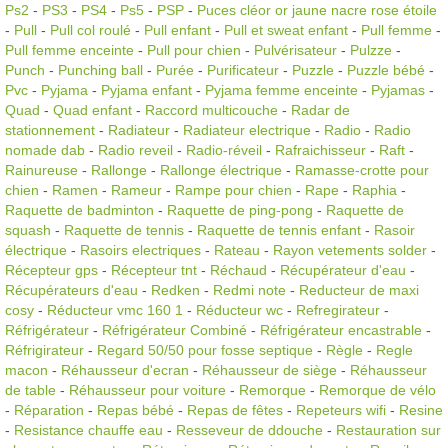
Ps2
-
PS3
-
PS4
-
Ps5
-
PSP
-
Puces cléor or jaune nacre rose étoile
-
Pull
-
Pull col roulé
-
Pull enfant
-
Pull et sweat enfant
-
Pull femme
-
Pull femme enceinte
-
Pull pour chien
-
Pulvérisateur
-
Pulzze
-
Punch
-
Punching ball
-
Purée
-
Purificateur
-
Puzzle
-
Puzzle bébé
-
Pvc
-
Pyjama
-
Pyjama enfant
-
Pyjama femme enceinte
-
Pyjamas
-
Quad
-
Quad enfant
-
Raccord multicouche
-
Radar de
stationnement
-
Radiateur
-
Radiateur electrique
-
Radio
-
Radio
nomade dab
-
Radio reveil
-
Radio-réveil
-
Rafraichisseur
-
Raft
-
Rainureuse
-
Rallonge
-
Rallonge électrique
-
Ramasse-crotte pour
chien
-
Ramen
-
Rameur
-
Rampe pour chien
-
Rape
-
Raphia
-
Raquette de badminton
-
Raquette de ping-pong
-
Raquette de
squash
-
Raquette de tennis
-
Raquette de tennis enfant
-
Rasoir
électrique
-
Rasoirs electriques
-
Rateau
-
Rayon vetements solder
-
Récepteur gps
-
Récepteur tnt
-
Réchaud
-
Récupérateur d'eau
-
Récupérateurs d'eau
-
Redken
-
Redmi note
-
Reducteur de maxi
cosy
-
Réducteur vmc 160 1
-
Réducteur wc
-
Refregirateur
-
Réfrigérateur
-
Réfrigérateur Combiné
-
Réfrigérateur encastrable
-
Réfrigirateur
-
Regard 50/50 pour fosse septique
-
Règle
-
Regle
macon
-
Réhausseur d'ecran
-
Réhausseur de siège
-
Réhausseur
de table
-
Réhausseur pour voiture
-
Remorque
-
Remorque de vélo
-
Réparation
-
Repas bébé
-
Repas de fêtes
-
Repeteurs wifi
-
Resine
-
Resistance chauffe eau
-
Resseveur de ddouche
-
Restauration sur