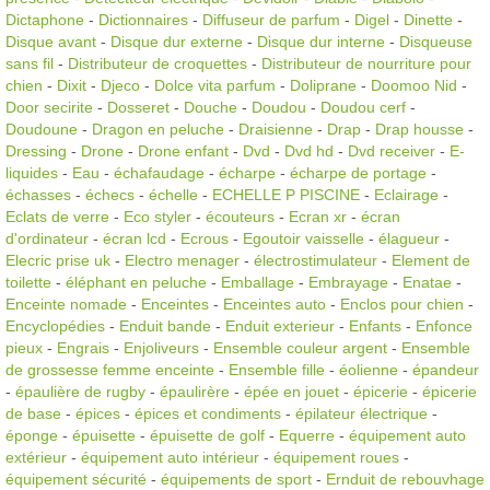
Dictaphone
-
Dictionnaires
-
Diffuseur de parfum
-
Digel
-
Dinette
-
Disque avant
-
Disque dur externe
-
Disque dur interne
-
Disqueuse
sans fil
-
Distributeur de croquettes
-
Distributeur de nourriture pour
chien
-
Dixit
-
Djeco
-
Dolce vita parfum
-
Doliprane
-
Doomoo Nid
-
Door secirite
-
Dosseret
-
Douche
-
Doudou
-
Doudou cerf
-
Doudoune
-
Dragon en peluche
-
Draisienne
-
Drap
-
Drap housse
-
Dressing
-
Drone
-
Drone enfant
-
Dvd
-
Dvd hd
-
Dvd receiver
-
E-
liquides
-
Eau
-
échafaudage
-
écharpe
-
écharpe de portage
-
échasses
-
échecs
-
échelle
-
ECHELLE P PISCINE
-
Eclairage
-
Eclats de verre
-
Eco styler
-
écouteurs
-
Ecran xr
-
écran
d'ordinateur
-
écran lcd
-
Ecrous
-
Egoutoir vaisselle
-
élagueur
-
Elecric prise uk
-
Electro menager
-
électrostimulateur
-
Element de
toilette
-
éléphant en peluche
-
Emballage
-
Embrayage
-
Enatae
-
Enceinte nomade
-
Enceintes
-
Enceintes auto
-
Enclos pour chien
-
Encyclopédies
-
Enduit bande
-
Enduit exterieur
-
Enfants
-
Enfonce
pieux
-
Engrais
-
Enjoliveurs
-
Ensemble couleur argent
-
Ensemble
de grossesse femme enceinte
-
Ensemble fille
-
éolienne
-
épandeur
-
épaulière de rugby
-
épaulirère
-
épée en jouet
-
épicerie
-
épicerie
de base
-
épices
-
épices et condiments
-
épilateur électrique
-
éponge
-
épuisette
-
épuisette de golf
-
Equerre
-
équipement auto
extérieur
-
équipement auto intérieur
-
équipement roues
-
équipement sécurité
-
équipements de sport
-
Ernduit de rebouvhage