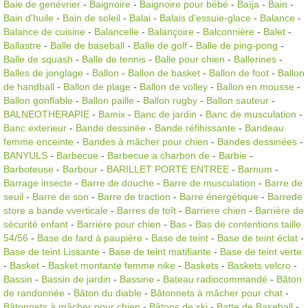
Baie de genévrier
-
Baignoire
-
Baignoire pour bébé
-
Baïja
-
Bain
-
Bain d'huile
-
Bain de soleil
-
Balai
-
Balais d'essuie-glace
-
Balance
-
Balance de cuisine
-
Balancelle
-
Balançoire
-
Balconnière
-
Balet
-
Ballastre
-
Balle de baseball
-
Balle de golf
-
Balle de ping-pong
-
Balle de squash
-
Balle de tennis
-
Balle pour chien
-
Ballerines
-
Balles de jonglage
-
Ballon
-
Ballon de basket
-
Ballon de foot
-
Ballon
de handball
-
Ballon de plage
-
Ballon de volley
-
Ballon en mousse
-
Ballon gonflable
-
Ballon paille
-
Ballon rugby
-
Ballon sauteur
-
BALNEOTHERAPIE
-
Bamix
-
Banc de jardin
-
Banc de musculation
-
Banc exterieur
-
Bande dessinée
-
Bande réfihissante
-
Bandeau
femme enceinte
-
Bandes à mâcher pour chien
-
Bandes dessinées
-
BANYULS
-
Barbecue
-
Barbecue a charbon de
-
Barbie
-
Barboteuse
-
Barbour
-
BARILLET PORTE ENTREE
-
Barnum
-
Barrage insecte
-
Barre de douche
-
Barre de musculation
-
Barre de
seuil
-
Barre de son
-
Barre de traction
-
Barre énergétique
-
Barrede
store a bande vverticale
-
Barres de toît
-
Barriere chien
-
Barrière de
sécurité enfant
-
Barrière pour chien
-
Bas
-
Bas de contentions taille
54/56
-
Base de fard à paupière
-
Base de teint
-
Base de teint éclat
-
Base de teint Lissante
-
Base de teint matifiante
-
Base de teint verte
-
Basket
-
Basket montante femme nike
-
Baskets
-
Baskets velcro
-
Bassin
-
Bassin de jardin
-
Bassine
-
Bateau radiocommandé
-
Bâton
de randonnée
-
Bâton du diable
-
Bâtonnets à mâcher pour chat
-
Bâtonnets à mâcher pour chien
-
Bâtons de ski
-
Batte de Baseball
-