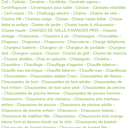
Cell
-
Cellular
-
Cendrier
-
Centifolia
-
Centrale vapeur
-
Centrifugeuse
-
Ceramiques pour table
-
Cerave
-
Céréales infantiles
-
Cerf-volant
-
Ch
-
Chaffuage electric
-
Chaîne
-
Chaîne de vélo
-
Chaîne Hifi
-
Chaînes-neige
-
Chaise
-
Chaise haute bébé
-
Chaise
bébé et enfant
-
Chaise de jardin
-
Chaise haute & réhausseur
-
Chaise-haute
-
CHAISES DE SALLE A MANGER PRIX
-
Chaises
vintage
-
Chalumeau
-
Chambre à air
-
Champagne
-
Chandelier
-
Chapeau
-
Chapeaux
-
Chaperons
-
Charcuterie
-
Charge téléphone
-
Chargeur batterie
-
Chargeur cd
-
Chargeur de portable
-
Chargeur
dvd
-
Chargeur solaire
-
Chariot
-
Chariot de golf
-
Chariot de marche
-
Chasse abeilles
-
Chat en peluche
-
Chataignier
-
Chatière
-
Chaudière
-
Chauffage
-
Chauffage d'appoint
-
Chauffe biberon
-
Chauffe eau electrique
-
Chauffe-biberon
-
Chauffe-eau
-
Chauffeuse
-
Chaussettes
-
Chaussettes adidas Crew
-
Chaussettes de fitness
-
Chaussettes de foot
-
Chaussettes de foot adulte
-
Chaussettes de
foot enfant
-
Chaussettes de foot sans pied
-
Chaussettes de piscine
-
Chaussettes de piscine femme
-
Chaussettes de piscine homme
-
Chaussons
-
Chaussons arts martiaux
-
Chaussons arts martiaux
enfant
-
Chaussons de piscine
-
Chaussons de piscine adulte
-
Chaussons de piscine enfant
-
Chaussure
-
Chaussure bateau
-
Chaussure de triathlon fille
-
Chaussures
-
Chaussures bois orange
talons 5cm et dessus clouté sur le côté
-
Chaussures de basket
-
Chaussures de basket femme
-
Chaussures de basket fille
-