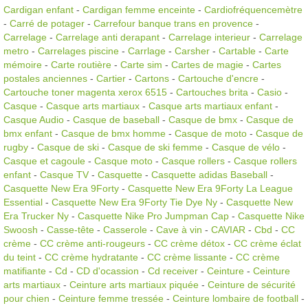
Cardigan enfant
-
Cardigan femme enceinte
-
Cardiofréquencemètre
-
Carré de potager
-
Carrefour banque trans en provence
-
Carrelage
-
Carrelage anti derapant
-
Carrelage interieur
-
Carrelage
metro
-
Carrelages piscine
-
Carrlage
-
Carsher
-
Cartable
-
Carte
mémoire
-
Carte routière
-
Carte sim
-
Cartes de magie
-
Cartes
postales anciennes
-
Cartier
-
Cartons
-
Cartouche d'encre
-
Cartouche toner magenta xerox 6515
-
Cartouches brita
-
Casio
-
Casque
-
Casque arts martiaux
-
Casque arts martiaux enfant
-
Casque Audio
-
Casque de baseball
-
Casque de bmx
-
Casque de
bmx enfant
-
Casque de bmx homme
-
Casque de moto
-
Casque de
rugby
-
Casque de ski
-
Casque de ski femme
-
Casque de vélo
-
Casque et cagoule
-
Casque moto
-
Casque rollers
-
Casque rollers
enfant
-
Casque TV
-
Casquette
-
Casquette adidas Baseball
-
Casquette New Era 9Forty
-
Casquette New Era 9Forty La League
Essential
-
Casquette New Era 9Forty Tie Dye Ny
-
Casquette New
Era Trucker Ny
-
Casquette Nike Pro Jumpman Cap
-
Casquette Nike
Swoosh
-
Casse-tête
-
Casserole
-
Cave à vin
-
CAVIAR
-
Cbd
-
CC
crème
-
CC crème anti-rougeurs
-
CC crème détox
-
CC crème éclat
du teint
-
CC crème hydratante
-
CC crème lissante
-
CC crème
matifiante
-
Cd
-
CD d'ocassion
-
Cd receiver
-
Ceinture
-
Ceinture
arts martiaux
-
Ceinture arts martiaux piquée
-
Ceinture de sécurité
pour chien
-
Ceinture femme tressée
-
Ceinture lombaire de football
-