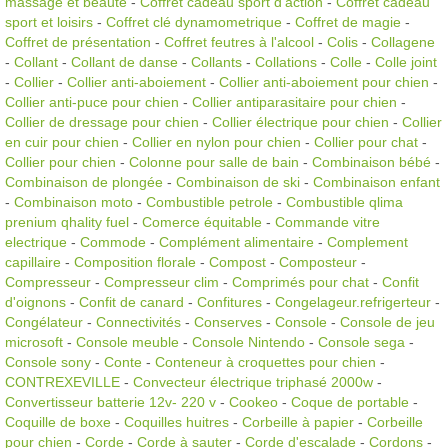
massage et beauté
-
Coffret cadeau sport d'action
-
Coffret cadeau
sport et loisirs
-
Coffret clé dynamometrique
-
Coffret de magie
-
Coffret de présentation
-
Coffret feutres à l'alcool
-
Colis
-
Collagene
-
Collant
-
Collant de danse
-
Collants
-
Collations
-
Colle
-
Colle joint
-
Collier
-
Collier anti-aboiement
-
Collier anti-aboiement pour chien
-
Collier anti-puce pour chien
-
Collier antiparasitaire pour chien
-
Collier de dressage pour chien
-
Collier électrique pour chien
-
Collier
en cuir pour chien
-
Collier en nylon pour chien
-
Collier pour chat
-
Collier pour chien
-
Colonne pour salle de bain
-
Combinaison bébé
-
Combinaison de plongée
-
Combinaison de ski
-
Combinaison enfant
-
Combinaison moto
-
Combustible petrole
-
Combustible qlima
prenium qhality fuel
-
Comerce équitable
-
Commande vitre
electrique
-
Commode
-
Complément alimentaire
-
Complement
capillaire
-
Composition florale
-
Compost
-
Composteur
-
Compresseur
-
Compresseur clim
-
Comprimés pour chat
-
Confit
d'oignons
-
Confit de canard
-
Confitures
-
Congelageur.refrigerteur
-
Congélateur
-
Connectivités
-
Conserves
-
Console
-
Console de jeu
microsoft
-
Console meuble
-
Console Nintendo
-
Console sega
-
Console sony
-
Conte
-
Conteneur à croquettes pour chien
-
CONTREXEVILLE
-
Convecteur électrique triphasé 2000w
-
Convertisseur batterie 12v- 220 v
-
Cookeo
-
Coque de portable
-
Coquille de boxe
-
Coquilles huitres
-
Corbeille à papier
-
Corbeille
pour chien
-
Corde
-
Corde à sauter
-
Corde d'escalade
-
Cordons
-