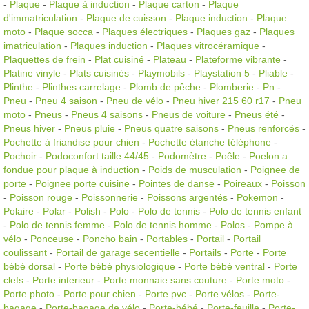
-
Plaque
-
Plaque à induction
-
Plaque carton
-
Plaque
d'immatriculation
-
Plaque de cuisson
-
Plaque induction
-
Plaque
moto
-
Plaque socca
-
Plaques électriques
-
Plaques gaz
-
Plaques
imatriculation
-
Plaques induction
-
Plaques vitrocéramique
-
Plaquettes de frein
-
Plat cuisiné
-
Plateau
-
Plateforme vibrante
-
Platine vinyle
-
Plats cuisinés
-
Playmobils
-
Playstation 5
-
Pliable
-
Plinthe
-
Plinthes carrelage
-
Plomb de pêche
-
Plomberie
-
Pn
-
Pneu
-
Pneu 4 saison
-
Pneu de vélo
-
Pneu hiver 215 60 r17
-
Pneu
moto
-
Pneus
-
Pneus 4 saisons
-
Pneus de voiture
-
Pneus été
-
Pneus hiver
-
Pneus pluie
-
Pneus quatre saisons
-
Pneus renforcés
-
Pochette à friandise pour chien
-
Pochette étanche téléphone
-
Pochoir
-
Podoconfort taille 44/45
-
Podomètre
-
Poêle
-
Poelon a
fondue pour plaque à induction
-
Poids de musculation
-
Poignee de
porte
-
Poignee porte cuisine
-
Pointes de danse
-
Poireaux
-
Poisson
-
Poisson rouge
-
Poissonnerie
-
Poissons argentés
-
Pokemon
-
Polaire
-
Polar
-
Polish
-
Polo
-
Polo de tennis
-
Polo de tennis enfant
-
Polo de tennis femme
-
Polo de tennis homme
-
Polos
-
Pompe à
vélo
-
Ponceuse
-
Poncho bain
-
Portables
-
Portail
-
Portail
coulissant
-
Portail de garage secentielle
-
Portails
-
Porte
-
Porte
bébé dorsal
-
Porte bébé physiologique
-
Porte bébé ventral
-
Porte
clefs
-
Porte interieur
-
Porte monnaie sans couture
-
Porte moto
-
Porte photo
-
Porte pour chien
-
Porte pvc
-
Porte vélos
-
Porte-
bagage
-
Porte-bagage de vélo
-
Porte-bébé
-
Porte-feuille
-
Porte-