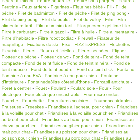
Feutre à l'alcool
-
Feutre aquarelle
-
Feutre sous parquet
-
Feutres
-
Feutrine
-
Feux arriere
-
Figurines
-
Figurines bébé
-
Fil
-
Fil de
pêche
-
Filet de badminton
-
Filet de pêche
-
Filet de ping pong
-
Filet de ping-pong
-
Filet de poulet
-
Filet de volley
-
Film
-
Film
alimentaire tarif
-
Film aluminim tarif
-
Filorga creme gel time filler
-
Filtre à carburant
-
Filtre à gazoil
-
Filtre à huile
-
Filtre alimentaaire
-
Filtre d'habitacle
-
Filtre robot zodiac
-
Firewall
-
Fixateur de
maquillage
-
Fixations de ski
-
Fixe
-
FIZZ EXPRESS
-
Fléchettes
-
Fleuriste
-
Fleurs
-
Fleurs artificielles
-
Fleurs séchées
-
Flipper
-
Flotteur de pêche
-
Flotteur de wc
-
Fond de teint
-
Fond de teint
compacte
-
Fond de teint fluide
-
Fond de teint minéral
-
Fond de
teint mousse
-
Fond de teint poudre
-
Fond de teint stick
-
Fontaine
-
Fontaine à eau EVA
-
Fontaine à eau pour chien
-
Fontaine
d'intérieure
-
Fontainede3litre côtesduRhone
-
Forcapil antichute
-
Foret a centrer
-
Fouet
-
Foulard
-
Foulard soie
-
Four
-
Four
electrique
-
Four electrique encastrable
-
Four micro ondes
-
Fourche
-
Fourchette
-
Fournitures scolaires
-
Foursencastrtables
-
Fraiseuse
-
Freeskee
-
Friandises à l'agneau pour chien
-
Friandises
à la volaille pour chat
-
Friandises à la volaille pour chien
-
Friandises
au bœuf pour chat
-
Friandises au bœuf pour chien
-
Friandises au
cheval pour chien
-
Friandises au gibier pour chien
-
Friandises au
malt pour chat
-
Friandises au poisson pour chat
-
Friandises au
poisson pour chien
-
Friandises au porc pour chat
-
Friandises au