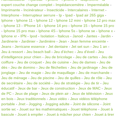
expert couche change complet
-
Impédancemètre
-
Imperméable
-
Imprimante
-
Incinérateur
-
Insecticide
-
Intercalaires
-
Internet
-
Interphone
-
Interrupteur serrure
-
Ip
-
Ipad
-
Ipad air 265 giga
-
Iphone
-
Iphone 11
-
Iphone 12
-
Iphone 12 mini
-
Iphone 12 pro max
-
Iphone 13
-
IPhone 14
-
Iphone 14 pro
-
Iphone 15
-
Iphone 15 pro
-
Iphone 15 pro max
-
Iphone 4S
-
Iphone 5s
-
Iphone se
-
Iphone x
-
Iphone xr
-
IPN
-
Ipod
-
Isolation
-
Italicus
-
Janod
-
Jantes
-
Jardin
-
Jardinerie
-
Jardinier
-
Jardinière
-
Jean
-
Jean femme enceinte
-
Jeans
-
Jerricane essence
-
Jet dentaire
-
Jet set sun
-
Jeu 1 an
-
Jeu à ressort
-
Jeu beach ball
-
Jeu d'échec
-
Jeu d'éveil
-
Jeu
d'intelligence pour chien
-
Jeu de bricolage
-
Jeu de cartes
-
Jeu de
coiffure
-
Jeu de croquet
-
Jeu de cuisine
-
Jeu de dames
-
Jeu de
dés
-
Jeu de domino
-
Jeu de fléchettes
-
Jeu de jardinage
-
Jeu de
jonglage
-
Jeu de magie
-
Jeu de maquillage
-
Jeu de marchande
-
Jeu de ménage
-
Jeu de piscine
-
Jeu de quilles
-
Jeu de rôle
-
Jeu
de secrétaire
-
Jeu de société
-
Jeu de stratégie
-
Jeu de tir
-
Jeu
éducatif
-
Jeux de bar
-
Jeux de construction
-
Jeux de MAC
-
Jeux
de PC
-
Jeux de plage
-
Jeux de plein air
-
Jeux de télévision
-
Jeux
en bois
-
Jeux traditionnels
-
Jeux vidéo
-
Jeux vidéos téléphone
portable
-
Jnet
-
Jogging
-
Jogging adulte
-
Joint de silicone
-
Joint
sortie wc
-
Jouet sur les mathématiques
-
Jouet téléphone
-
Jouet à
bascule
-
Jouet à empiler
-
Jouet à mâcher pour chien
-
Jouet à tirer