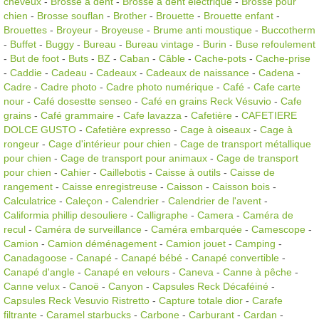
cheveux
-
Brosse à dent
-
Brosse à dent électrique
-
Brosse pour
chien
-
Brosse souflan
-
Brother
-
Brouette
-
Brouette enfant
-
Brouettes
-
Broyeur
-
Broyeuse
-
Brume anti moustique
-
Buccotherm
-
Buffet
-
Buggy
-
Bureau
-
Bureau vintage
-
Burin
-
Buse refoulement
-
But de foot
-
Buts
-
BZ
-
Caban
-
Câble
-
Cache-pots
-
Cache-prise
-
Caddie
-
Cadeau
-
Cadeaux
-
Cadeaux de naissance
-
Cadena
-
Cadre
-
Cadre photo
-
Cadre photo numérique
-
Café
-
Cafe carte
nour
-
Café dosestte senseo
-
Café en grains Reck Vésuvio
-
Cafe
grains
-
Café grammaire
-
Cafe lavazza
-
Cafetière
-
CAFETIERE
DOLCE GUSTO
-
Cafetière expresso
-
Cage à oiseaux
-
Cage à
rongeur
-
Cage d'intérieur pour chien
-
Cage de transport métallique
pour chien
-
Cage de transport pour animaux
-
Cage de transport
pour chien
-
Cahier
-
Caillebotis
-
Caisse à outils
-
Caisse de
rangement
-
Caisse enregistreuse
-
Caisson
-
Caisson bois
-
Calculatrice
-
Caleçon
-
Calendrier
-
Calendrier de l'avent
-
Califormia phillip desouliere
-
Calligraphe
-
Camera
-
Caméra de
recul
-
Caméra de surveillance
-
Caméra embarquée
-
Camescope
-
Camion
-
Camion déménagement
-
Camion jouet
-
Camping
-
Canadagoose
-
Canapé
-
Canapé bébé
-
Canapé convertible
-
Canapé d'angle
-
Canapé en velours
-
Caneva
-
Canne à pêche
-
Canne velux
-
Canoë
-
Canyon
-
Capsules Reck Décaféiné
-
Capsules Reck Vesuvio Ristretto
-
Capture totale dior
-
Carafe
filtrante
-
Caramel starbucks
-
Carbone
-
Carburant
-
Cardan
-