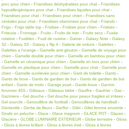
porc pour chien
-
Friandises déshydratées pour chat
-
Friandises
hypoallergéniques pour chat
-
Friandises liquides pour chat
-
Friandises pour chat
-
Friandises pour chien
-
Friandises sans
céréales pour chat
-
Friandises vitaminées pour chat
-
Friands
-
Frigo
-
Frigo table top
-
Frisbee
-
Frisbee pour chien
-
Friskies
-
Friteuse
-
Fromage
-
Fruits
-
Fruits de mer
-
Fruits secs
-
Fusée
rotative
-
Fusibles
-
Fusil de cuisine
-
Gainer
-
Galaxy Note
-
Galaxy
S2
-
Galaxy S3
-
Galaxy z flip 4
-
Galerie de voiture
-
Galettes
-
Galettes a l'orange
-
Gamelle anti-glouton
-
Gamelle de voyage pour
chien
-
Gamelle double pour chien
-
Gamelle en bambou pour chien
-
Gamelle en céramique pour chien
-
Gamelle en inox pour chien
-
Gamelle en plastique pour chien
-
Gamelle pour chat
-
Gamelle pour
chien
-
Gamelle surélevée pour chien
-
Gant de toilette
-
Gants
-
Gants de boxe
-
Gants de gardien de but
-
Gants de gardien de but
enfant
-
Gants de moto
-
Garage jouet
-
Garde-boue
-
Garmin
forunner 45S
-
Gâteaux
-
Gâteaux bébé
-
Gauffre
-
Gaufrier
-
Gaz
-
Gaziniere
-
Gel douche
-
Gel douche pour peaux fragiles et irritees
-
Gel sourcils
-
Genouillère de football
-
Genouillères de handball
-
Géotextile
-
Gerbe de fleurs
-
Gerflor
-
Gilet
-
Gilet femme enceinte
-
Girafe en peluche
-
Glace
-
Glace magnum
-
GLACE POT
-
Glaces
-
Glacière
-
GLOBE LUMINAIRE EXTERIEUR
-
Globe terrestre
-
Gloss
-
Gloss à lèvres brillant
-
Gloss à lèvres irisé
-
Gloss à lèvres