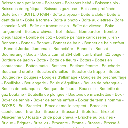
Boisson non petillante
-
Boissons
-
Boissons bébé
-
Boissons bio
-
Boissons énergétique
-
Boissons gazeuse
-
Boissons protéinée
-
Boite tiroir
-
BOITE 0 PAIN
-
Boîte à bijoux
-
Boîte à clefs
-
Boîte à
dent de lait
-
Boîte à forme
-
Boîte à photo
-
Boîte aux lettres
-
Boite
chocolat Noël
-
Boîte de transmission
-
Boîte de vitesse
-
Boite
rangement
-
Boites archives
-
Bol
-
Bolas
-
Bombardier
-
Bombe
d'équitation
-
Bombe de co2
-
Bombe peinture carrosserie julien
-
Bonbons
-
Bonde
-
Bonnet
-
Bonnet de bain
-
Bonnet de bain enfant
-
Bonnet Jordan Jumpman
-
Bonnetière
-
Bonnets
-
Bonsaï
-
Boomerang
-
Boots
-
Boots cuir ref 264 deth cuir brillant h21 beige
-
Bordure de jardin
-
Botte
-
Botte de fleurs
-
Bottes
-
Bottes en
caoutchouc
-
Bottes moto
-
Bottines
-
Bottines femme
-
Boucherie
-
Bouchon d oreille
-
Boucles d'oreilles
-
Bouclier de frappe
-
Bouée
-
Bougeoire
-
Bougies
-
Bougies d'allumage
-
Bougies de préchauffage
-
Bouilloire
-
Boulangerie
-
Boule d'équilibre
-
Boules de pétanque
-
Boules de pétanques
-
Bouquet de fleurs
-
Boussole
-
Bouteille de
gaz boutane
-
Bouteille de plongée
-
Boutons de manchettes
-
Box
-
Boxer de tennis
-
Boxer de tennis enfant
-
Boxer de tennis homme
-
BOXES
-
Br
-
Bracelet
-
Bracelet maille serpent
-
Bracelets
caoutchouc
-
Brandie
-
Brasero
-
Brassard
-
Bretelles
-
Breztel
Alsacienne 60 toasts
-
Bride pour cheval
-
Brioche au pralines
-
Brique
-
Briquet
-
Brise vu
-
Brocante
-
Brome
-
Brosse
-
Brosse à