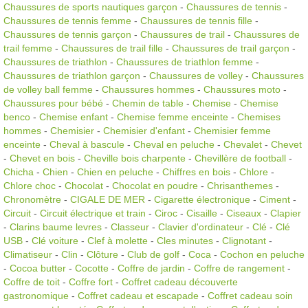
Chaussures de sports nautiques garçon
-
Chaussures de tennis
-
Chaussures de tennis femme
-
Chaussures de tennis fille
-
Chaussures de tennis garçon
-
Chaussures de trail
-
Chaussures de
trail femme
-
Chaussures de trail fille
-
Chaussures de trail garçon
-
Chaussures de triathlon
-
Chaussures de triathlon femme
-
Chaussures de triathlon garçon
-
Chaussures de volley
-
Chaussures
de volley ball femme
-
Chaussures hommes
-
Chaussures moto
-
Chaussures pour bébé
-
Chemin de table
-
Chemise
-
Chemise
benco
-
Chemise enfant
-
Chemise femme enceinte
-
Chemises
hommes
-
Chemisier
-
Chemisier d'enfant
-
Chemisier femme
enceinte
-
Cheval à bascule
-
Cheval en peluche
-
Chevalet
-
Chevet
-
Chevet en bois
-
Cheville bois charpente
-
Chevillère de football
-
Chicha
-
Chien
-
Chien en peluche
-
Chiffres en bois
-
Chlore
-
Chlore choc
-
Chocolat
-
Chocolat en poudre
-
Chrisanthemes
-
Chronomètre
-
CIGALE DE MER
-
Cigarette électronique
-
Ciment
-
Circuit
-
Circuit électrique et train
-
Ciroc
-
Cisaille
-
Ciseaux
-
Clapier
-
Clarins baume levres
-
Classeur
-
Clavier d'ordinateur
-
Clé
-
Clé
USB
-
Clé voiture
-
Clef à molette
-
Cles minutes
-
Clignotant
-
Climatiseur
-
Clin
-
Clôture
-
Club de golf
-
Coca
-
Cochon en peluche
-
Cocoa butter
-
Cocotte
-
Coffre de jardin
-
Coffre de rangement
-
Coffre de toit
-
Coffre fort
-
Coffret cadeau découverte
gastronomique
-
Coffret cadeau et escapade
-
Coffret cadeau soin