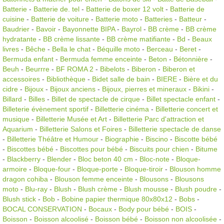
Batterie
-
Batterie de. tel
-
Batterie de boxer 12 volt
-
Batterie de
cuisine
-
Batterie de voiture
-
Batterie moto
-
Batteries
-
Batteur
-
Baudrier
-
Bavoir
-
Bayonnette BIPA
-
Bayrol
-
BB crème
-
BB crème
hydratante
-
BB crème lissante
-
BB crème matifiante
-
Bd
-
Beaux
livres
-
Bêche
-
Bella le chat
-
Béquille moto
-
Berceau
-
Beret
-
Bermuda enfant
-
Bermuda femme enceinte
-
Beton
-
Bétonnière
-
Beuh
-
Beurrre
-
BF ROMA 2
-
Bibelots
-
Biberon
-
Biberon et
accessoires
-
Bibliothèque
-
Bidet salle de bain
-
BIERE
-
Bière et du
cidre
-
Bijoux
-
Bijoux anciens
-
Bijoux, pierres et mineraux
-
Bikini
-
Billard
-
Billes
-
Billet de spectacle de cirque
-
Billet spectacle enfant
-
Billeterie évènement sportif
-
Billetterie cinéma
-
Billetterie concert et
musique
-
Billetterie Musée et Art
-
Billetterie Parc d'attraction et
Aquarium
-
Billetterie Salons et Foires
-
Billetterie spectacle de danse
-
Billetterie Théâtre et Humour
-
Biographie
-
Biscino
-
Biscotte bébé
-
Biscottes bébé
-
Biscottes pour bébé
-
Biscuits pour chien
-
Bitume
-
Blackberry
-
Blender
-
Bloc beton 40 cm
-
Bloc-note
-
Bloque-
armoire
-
Bloque-four
-
Bloque-porte
-
Bloque-tiroir
-
Blouson homme
dragon cohiba
-
Blouson femme enceinte
-
Blousons
-
Blousons
moto
-
Blu-ray
-
Blush
-
Blush crème
-
Blush mousse
-
Blush poudre
-
Blush stick
-
Bob
-
Bobine papier thermique 80x80x12
-
Bobs
-
BOCAL CONSERVATION
-
Bocaux
-
Body pour bébé
-
BOIS
-
Boisson
-
Boisson alcoolisé
-
Boisson bébé
-
Boisson non alcoolisée
-