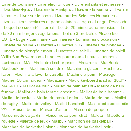
Livre de tourisme
-
Livre électronique
-
Livre enfants et jeunesse
-
Livre historique
-
Livre sur la musique
-
Livre sur la nature
-
Livre sur
la santé
-
Livre sur le sport
-
Livre sur les Sciences Humaines
-
Livres
-
Livres scolaires et parascolaires
-
Logos
-
Longe d'escalade
-
Loquet de sécurité
-
Loreal
-
Lot de 20 mini croque-monsieur
-
Lot
de 20 mini-burgers végétariens
-
Lot de 3 bretzels d’Alsace bio
-
LOTE
-
Luge
-
Luminaire
-
Luminaires
-
Luminaires d'occasion
-
Lunette de pisine
-
Lunettes
-
Lunettes 3D
-
Lunettes de plongée
-
Lunettes de plongée enfant
-
Lunettes de soleil
-
Lunettes de soleil
Willis Sun Edwardson
-
Lunettes pour moto
-
Lustre
-
Lustres
-
Lustreuse
-
MA
-
Ma loutre fischer price
-
Macarons
-
MacBook
-
Macbook pro
-
Machine à coudre
-
Machine a glacon
-
Machine a
laver
-
Machine a laver la vaiselle
-
Machine à pain
-
Macrogol
-
Madrier 18 cm largeur
-
Magazine
-
Magic keyboard ipad air 10.9"
-
MAGRET
-
Maillot de bain
-
Maillot de bain enfant
-
Maillot de bain
femme
-
Maillot de bain femme enceinte
-
Maillot de bain homme
-
Maillot de basket
-
Maillot de basket enfant
-
Maillot de foot
-
Maillot
de rugby
-
Maillot de volley
-
Maillot handball
-
Mais c'est quoi ce site
?!?!
-
Maison bébé
-
Maison d'enfant
-
Maison de poupée
-
Maisonnette de jardin
-
Maisonnette pour chat
-
Makita
-
Malette à
roulette
-
Malette de jeux
-
Malibu
-
Manchon de basketball
-
Manchon de basketball blanc
-
Manchon de basketball noir
-