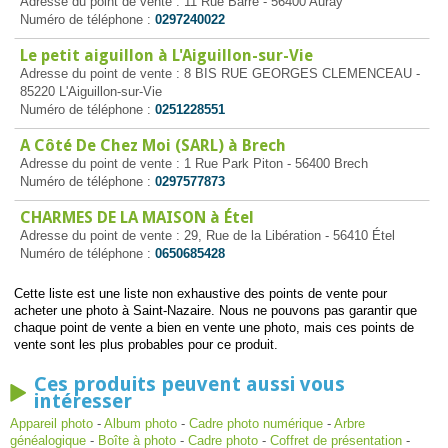
Adresse du point de vente : 11 Rue Barre - 56400 Auray
Numéro de téléphone :
0297240022
Le petit aiguillon à L'Aiguillon-sur-Vie
Adresse du point de vente : 8 BIS RUE GEORGES CLEMENCEAU -
85220 L'Aiguillon-sur-Vie
Numéro de téléphone :
0251228551
A Côté De Chez Moi (SARL) à Brech
Adresse du point de vente : 1 Rue Park Piton - 56400 Brech
Numéro de téléphone :
0297577873
CHARMES DE LA MAISON à Étel
Adresse du point de vente : 29, Rue de la Libération - 56410 Étel
Numéro de téléphone :
0650685428
Cette liste est une liste non exhaustive des points de vente pour
acheter une photo à Saint-Nazaire. Nous ne pouvons pas garantir que
chaque point de vente a bien en vente une photo, mais ces points de
vente sont les plus probables pour ce produit.
Ces produits peuvent aussi vous
intéresser
Appareil photo
-
Album photo
-
Cadre photo numérique
-
Arbre
généalogique
-
Boîte à photo
-
Cadre photo
-
Coffret de présentation
-