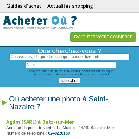
Guides d'achat
Actualités shopping
Acheter
Où
?
guides d'achat - comparateur de prix - boutiques
AJOUTER VOTRE COMMERCE
Que cherchez-vous ?
Indiquez une ville si vous souhaitez chercher en boutique,
sinon laissez vide pour une recherche sur Internet
Où acheter une photo à Saint-
Nazaire ?
Agdm (SARL) à Batz-sur-Mer
Adresse du point de vente : La Masse - 44740 Batz-sur-Mer
Numéro de téléphone :
0240238130