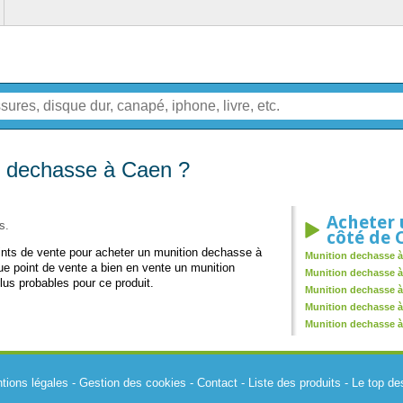
n dechasse à Caen ?
Acheter 
s.
côté de 
oints de vente pour acheter un munition dechasse à
Munition dechasse à
e point de vente a bien en vente un munition
Munition dechasse à 
lus probables pour ce produit.
Munition dechasse 
Munition dechasse à
Munition dechasse à
tions légales
-
Gestion des cookies
-
Contact
-
Liste des produits
-
Le top de