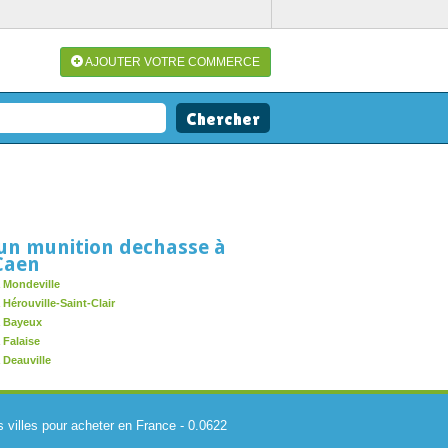
AJOUTER VOTRE COMMERCE
un munition dechasse à
Caen
 Mondeville
Hérouville-Saint-Clair
à Bayeux
 Falaise
 Deauville
s villes pour acheter en France
-
0.0622