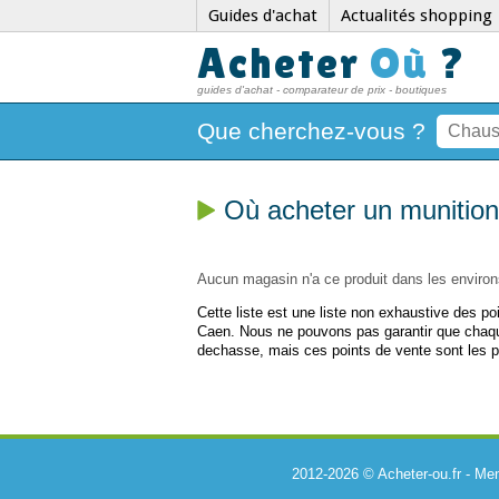
Guides d'achat
Actualités shopping
Acheter
Où
?
guides d'achat - comparateur de prix - boutiques
Que cherchez-vous ?
Où acheter un munitio
Aucun magasin n'a ce produit dans les environ
Cette liste est une liste non exhaustive des p
Caen. Nous ne pouvons pas garantir que chaqu
dechasse, mais ces points de vente sont les p
2012-2026 © Acheter-ou.fr -
Men