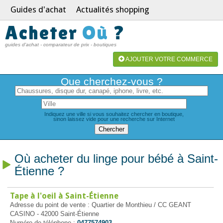
Guides d'achat
Actualités shopping
Acheter
Où
?
guides d'achat - comparateur de prix - boutiques
AJOUTER VOTRE COMMERCE
Que cherchez-vous ?
Indiquez une ville si vous souhaitez chercher en boutique,
sinon laissez vide pour une recherche sur Internet
Où acheter du linge pour bébé à Saint-
Étienne ?
Tape à l'oeil à Saint-Étienne
Adresse du point de vente : Quartier de Monthieu / CC GEANT
CASINO - 42000 Saint-Étienne
Numéro de téléphone :
0477574903