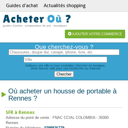
Guides d'achat
Actualités shopping
Acheter
Où
?
guides d'achat - comparateur de prix - boutiques
AJOUTER VOTRE COMMERCE
Que cherchez-vous ?
Indiquez une ville si vous souhaitez chercher en boutique,
sinon laissez vide pour une recherche sur Internet
Où acheter un housse de portable à
Rennes ?
SFR à Rennes
Adresse du point de vente : FNAC CCIAL COLOMBIA - 35000
Rennes
Numéro de téléphone :
0299836779