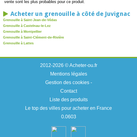
vente sont les plus probables pour ce produit.
Acheter un grenouille à côté de Juvignac
Grenouille à Saint-Jean-de-Védas
Grenouille à Castelnau-le-Lez
Grenouille à Montpellier
Grenouille à Saint-Clément-de-Rivière
Grenouille à Lattes
2012-2026 © Acheter-ou.fr
Mentions légales
Gestion des cookies
-
Contact
Liste des produits
Le top des villes pour acheter en France
0.0603