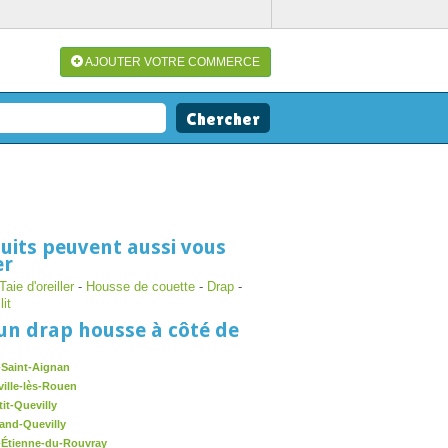
AJOUTER VOTRE COMMERCE
uits peuvent aussi vous
er
Taie d'oreiller
-
Housse de couette
-
Drap
-
lit
un drap housse à côté de
-Saint-Aignan
ville-lès-Rouen
it-Quevilly
and-Quevilly
-Étienne-du-Rouvray