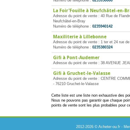
Numéro de téléphone :
0235950000
La Foir'Fouille à Neufchâtel-en-B
Adresse du point de vente : 40 Rue de Fland
Neufchâtel-en-Bray
Numéro de téléphone :
0235940142
Maxiliterie à Lillebonne
Adresse du point de vente : 1 ter et 24 rue de
Numéro de téléphone :
0235380324
Gifi à Pont-Audemer
Adresse du point de vente : 38 AVENUE J
Gifi à Gruchet-le-Valasse
Adresse du point de vente : CENTRE CO
- 76210 Gruchet-le-Valasse
Cette liste est une liste non exhaustive des p
Nous ne pouvons pas garantir que chaque poin
points de vente sont les plus probables pour ce
2012-2026 © Acheter-ou.fr -
Men