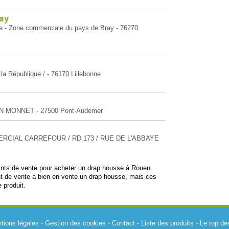
ray
re - Zone commerciale du pays de Bray - 76270
 la République / - 76170 Lillebonne
EAN MONNET - 27500 Pont-Audemer
MMERCIAL CARREFOUR / RD 173 / RUE DE L'ABBAYE
oints de vente pour acheter un drap housse à Rouen.
t de vente a bien en vente un drap housse, mais ces
 produit.
tions légales
-
Gestion des cookies
-
Contact
-
Liste des produits
-
Le top de