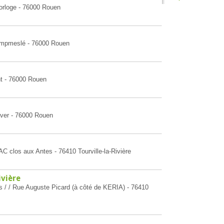
Horloge - 76000 Rouen
hampmeslé - 76000 Rouen
nt - 76000 Rouen
ever - 76000 Rouen
AC clos aux Antes - 76410 Tourville-la-Rivière
ivière
s / / Rue Auguste Picard (à côté de KERIA) - 76410