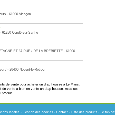
ieurs - 61000 Alençon
e
 - 61250 Condé-sur-Sarthe
BRETAGNE ET 67 RUE / DE LA BREBIETTE - 61000
eur / - 28400 Nogent-le-Rotrou
oints de vente pour acheter un drap housse à Le Mans.
t de vente a bien en vente un drap housse, mais ces
 produit.
tions légales
-
Gestion des cookies
-
Contact
-
Liste des produits
-
Le top de