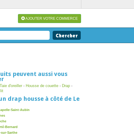
AJOUTER VOTRE COMMERCE
uits peuvent aussi vous
er
Taie d'oreiller
-
Housse de couette
-
Drap
-
lit
un drap housse à côté de Le
apelle-Saint-Aubin
nes
èche
rté-Bernard
-sur-Sarthe