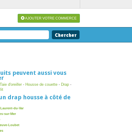
AJOUTER VOTRE COMMERCE
uits peuvent aussi vous
er
Taie d'oreiller
-
Housse de couette
-
Drap
-
lit
un drap housse à côté de
-Laurent-du-Var
es-sur-Mer
e
neuve-Loubet
es