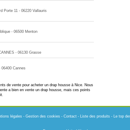
d Porte 11 - 06220 Vallauris
ublique - 06500 Menton
 CANNES - 06130 Grasse
 - 06400 Cannes
oints de vente pour acheter un drap housse à Nice. Nous
ente a bien en vente un drap housse, mais ces points
t.
tions légales
-
Gestion des cookies
-
Contact
-
Liste des produits
-
Le top de