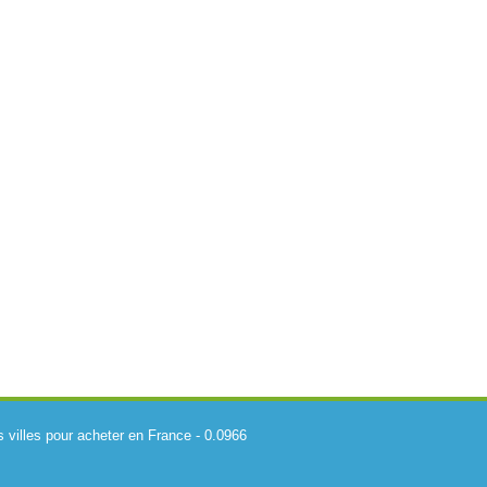
s villes pour acheter en France
-
0.0966