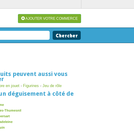
AJOUTER VOTRE COMMERCE
uits peuvent aussi vous
er
re en jouet
-
Figurines
-
Jeu de rôle
un déguisement à côté de
mme
es-Thumesnil
ersart
adeleine
uin