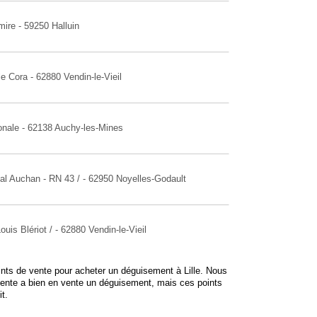
mire - 59250 Halluin
 Cora - 62880 Vendin-le-Vieil
onale - 62138 Auchy-les-Mines
al Auchan - RN 43 / - 62950 Noyelles-Godault
uis Blériot / - 62880 Vendin-le-Vieil
oints de vente pour acheter un déguisement à Lille. Nous
vente a bien en vente un déguisement, mais ces points
t.