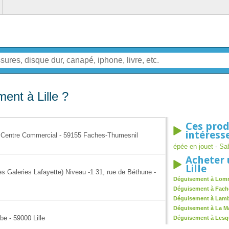
ent à Lille ?
Ces prod
intéress
é, Centre Commercial - 59155 Faches-Thumesnil
épée en jouet
-
Sab
Acheter 
Lille
es Galeries Lafayette) Niveau -1 31, rue de Béthune -
Déguisement à Lo
Déguisement à Fach
Déguisement à Lamb
Déguisement à La M
be - 59000 Lille
Déguisement à Lesq