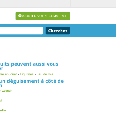
AJOUTER VOTRE COMMERCE
uits peuvent aussi vous
er
re en jouet
-
Figurines
-
Jeu de rôle
un déguisement à côté de
n
-Valentin
ul
rlier