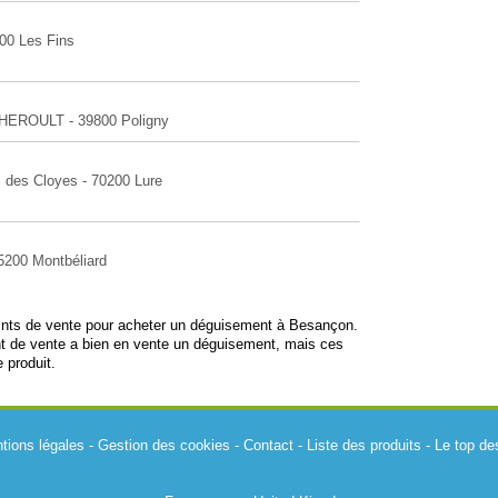
500 Les Fins
HEROULT - 39800 Poligny
 des Cloyes - 70200 Lure
25200 Montbéliard
points de vente pour acheter un déguisement à Besançon.
t de vente a bien en vente un déguisement, mais ces
 produit.
tions légales
-
Gestion des cookies
-
Contact
-
Liste des produits
-
Le top de