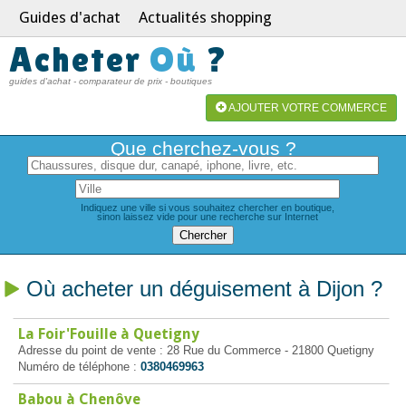
Guides d'achat
Actualités shopping
Acheter
Où
?
guides d'achat - comparateur de prix - boutiques
AJOUTER VOTRE COMMERCE
Que cherchez-vous ?
Indiquez une ville si vous souhaitez chercher en boutique,
sinon laissez vide pour une recherche sur Internet
Où acheter un déguisement à Dijon ?
La Foir'Fouille à Quetigny
Adresse du point de vente : 28 Rue du Commerce - 21800 Quetigny
Numéro de téléphone :
0380469963
Babou à Chenôve